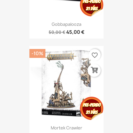
Gobbapalooza
45,00 €
50,00 €
-10%
favorite_border
Mortek Crawler