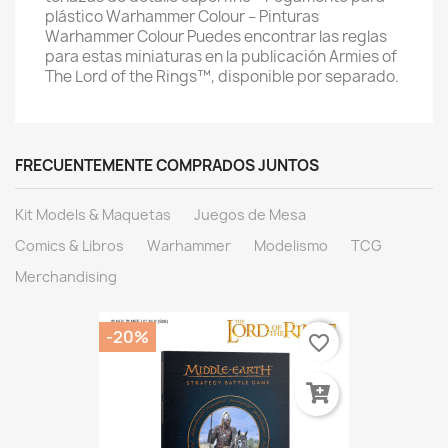
plástico Warhammer Colour – Pinturas 
Warhammer Colour Puedes encontrar las reglas 
para estas miniaturas en la publicación Armies of 
The Lord of the Rings™, disponible por separado.
FRECUENTEMENTE COMPRADOS JUNTOS
Kit Models & Maquetas
Juegos de Mesa
Comics & Libros
Warhammer
Modelismo
TCG
Merchandising
-20%
favorite_border