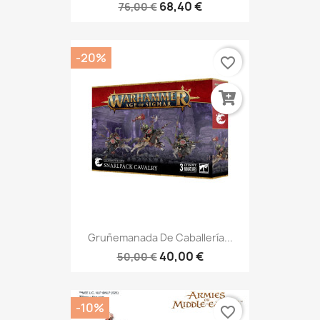
68,40 €
76,00 €
-20%
favorite_border
Gruñemanada De Caballería...
40,00 €
50,00 €
-10%
favorite_border