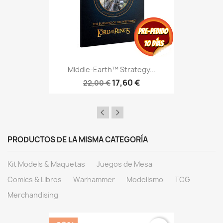
Middle-Earth™ Strategy...
17,60 €
22,00 €
PRODUCTOS DE LA MISMA CATEGORÍA
Kit Models & Maquetas
Juegos de Mesa
Comics & Libros
Warhammer
Modelismo
TCG
Merchandising