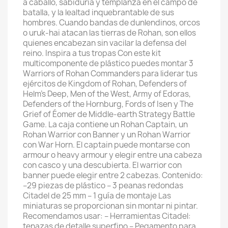
a caballo, sabiduría y templanza en el campo de 
batalla, y la lealtad inquebrantable de sus 
hombres. Cuando bandas de dunlendinos, orcos 
o uruk-hai atacan las tierras de Rohan, son ellos 
quienes encabezan sin vacilar la defensa del 
reino. Inspira a tus tropas Con este kit 
multicomponente de plástico puedes montar 3 
Warriors of Rohan Commanders para liderar tus 
ejércitos de Kingdom of Rohan, Defenders of 
Helm's Deep, Men of the West, Army of Edoras, 
Defenders of the Hornburg, Fords of Isen y The 
Grief of Éomer de Middle-earth Strategy Battle 
Game. La caja contiene un Rohan Captain, un 
Rohan Warrior con Banner y un Rohan Warrior 
con War Horn. El captain puede montarse con 
armour o heavy armour y elegir entre una cabeza 
con casco y una descubierta. El warrior con 
banner puede elegir entre 2 cabezas. Contenido: 
–29 piezas de plástico – 3 peanas redondas 
Citadel de 25 mm – 1 guía de montaje Las 
miniaturas se proporcionan sin montar ni pintar. 
Recomendamos usar: – Herramientas Citadel: 
tenazas de detalle superfino – Pegamento para 