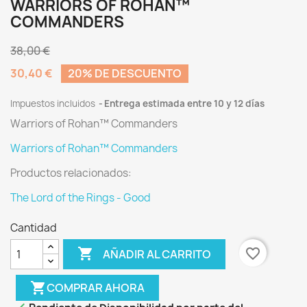
WARRIORS OF ROHAN™
COMMANDERS
38,00 €
30,40 €
20% DE DESCUENTO
Impuestos incluidos
Entrega estimada entre 10 y 12 días
Warriors of Rohan™ Commanders
Warriors of Rohan™ Commanders
Productos relacionados:
The Lord of the Rings - Good
Cantidad

favorite_border
AÑADIR AL CARRITO
shopping_cart
COMPRAR AHORA