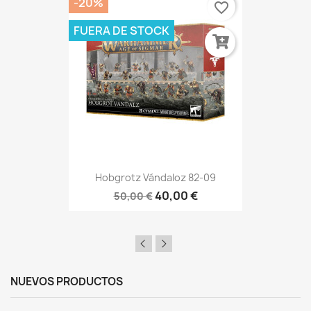
-20%
favorite_border
FUERA DE STOCK
Hobgrotz Vándaloz 82-09
40,00 €
50,00 €
NUEVOS PRODUCTOS