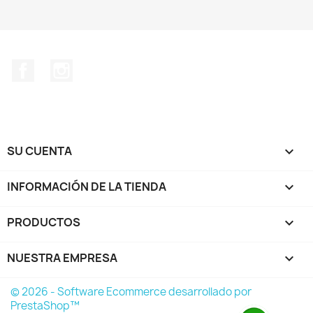
Facebook
Instagram
SU CUENTA

INFORMACIÓN DE LA TIENDA
keyboard_arrow_down
PRODUCTOS

NUESTRA EMPRESA

© 2026 - Software Ecommerce desarrollado por
PrestaShop™