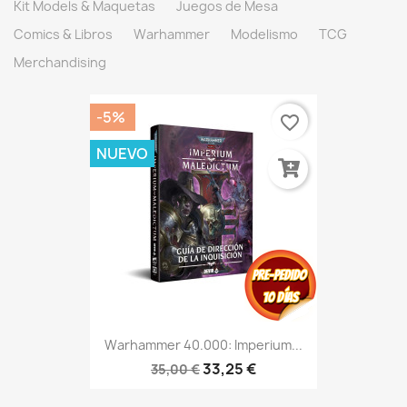
Kit Models & Maquetas
Juegos de Mesa
Comics & Libros
Warhammer
Modelismo
TCG
Merchandising
-5%
favorite_border
NUEVO
Warhammer 40.000: Imperium...
33,25 €
35,00 €