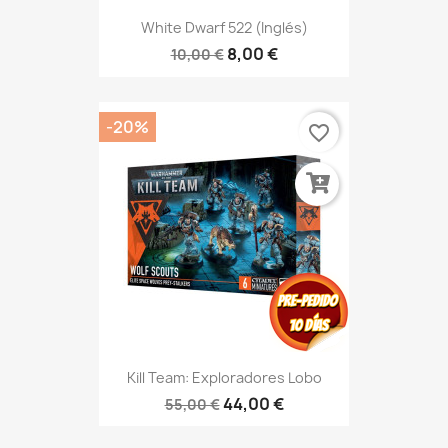
White Dwarf 522 (Inglés)
8,00 €
10,00 €
-20%
favorite_border
Kill Team: Exploradores Lobo
44,00 €
55,00 €