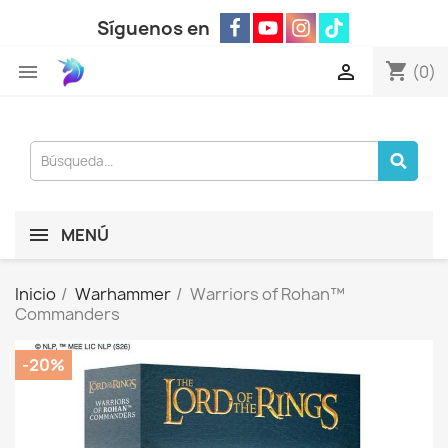
Síguenos en
shopping_cart


(0)
MENÚ
Inicio
Warhammer
Warriors of Rohan™
Commanders
-20%