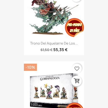
Trono Del Aquelarre De Los...
55,35 €
61,50 €
-10%
favorite_border