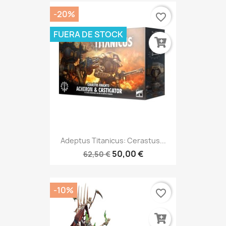
-20%
favorite_border
FUERA DE STOCK
Adeptus Titanicus: Cerastus...
50,00 €
62,50 €
-10%
favorite_border