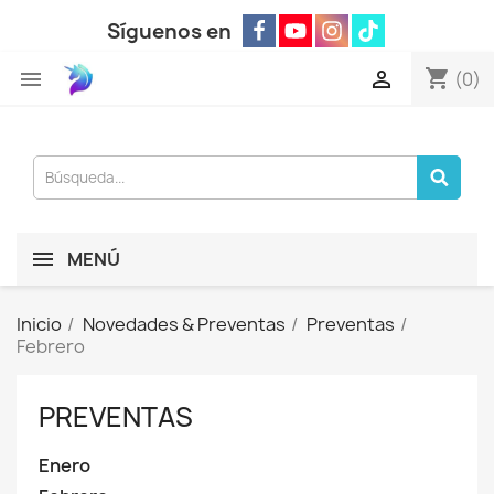
Síguenos en
shopping_cart


(0)
MENÚ
Inicio
Novedades & Preventas
Preventas
Febrero
PREVENTAS
Enero