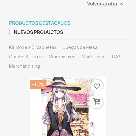
Volver arriba

PRODUCTOS DESTACADOS
NUEVOS PRODUCTOS
Kit Models & Maquetas
Juegos de Mesa
Comics & Libros
Warhammer
Modelismo
TCG
Merchandising
-10%
favorite_border