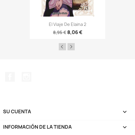
El Viaje De Elaina 2
8,06 €
8,95 €
Facebook
Instagram
SU CUENTA

INFORMACIÓN DE LA TIENDA
keyboard_arrow_down