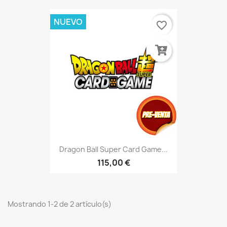
NUEVO
favorite_border
Dragon Ball Super Card Game...
115,00 €
Mostrando 1-2 de 2 artículo(s)