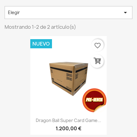

Elegir
Mostrando 1-2 de 2 artículo(s)
NUEVO
favorite_border
Dragon Ball Super Card Game...
1.200,00 €