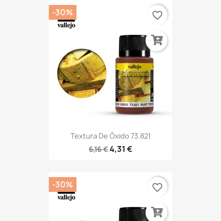
-30%
favorite_border
Textura De Óxido 73.821
4,31 €
6,16 €
-30%
favorite_border