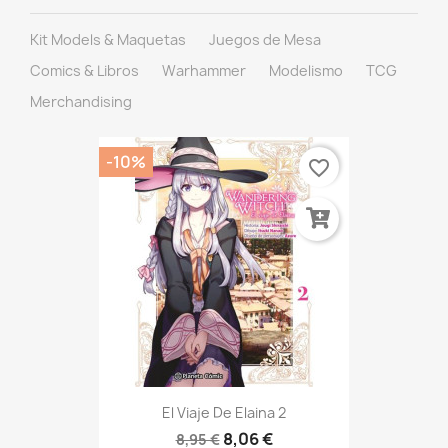
Kit Models & Maquetas
Juegos de Mesa
Comics & Libros
Warhammer
Modelismo
TCG
Merchandising
-10%
favorite_border
El Viaje De Elaina 2
8,06 €
8,95 €