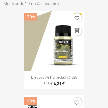
Mostrando 1-7 de 7 artículo(s)
-30%
favorite_border
Efectos De Humedad 73.828
4,31 €
6,16 €
-30%
favorite_border