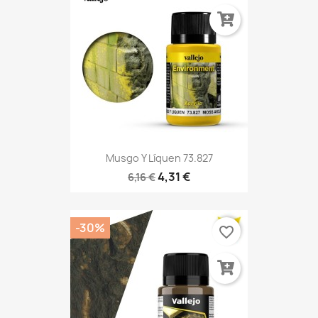
Musgo Y Líquen 73.827
4,31 €
6,16 €
-30%
favorite_border