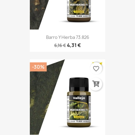
Barro Y Hierba 73.826
4,31 €
6,16 €
-30%
favorite_border