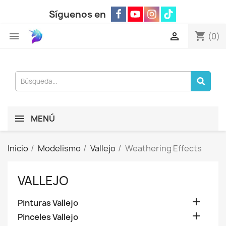
Síguenos en
shopping_cart


(0)
MENÚ
Inicio
Modelismo
Vallejo
Weathering Effects
VALLEJO

Pinturas Vallejo

Pinceles Vallejo