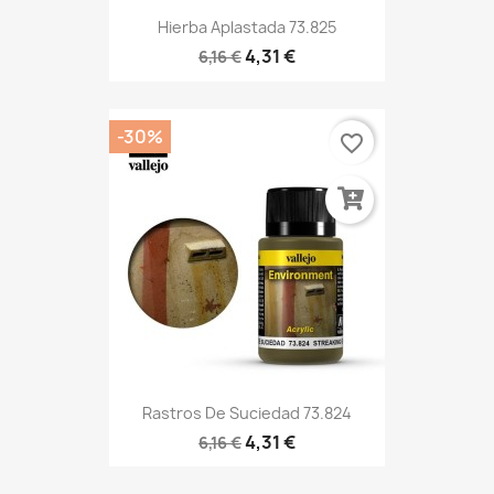
Hierba Aplastada 73.825
4,31 €
6,16 €
-30%
favorite_border
Rastros De Suciedad 73.824
4,31 €
6,16 €