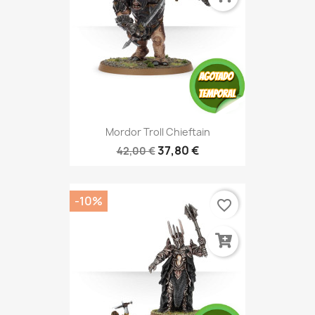
Mordor Troll Chieftain
37,80 €
42,00 €
-10%
favorite_border