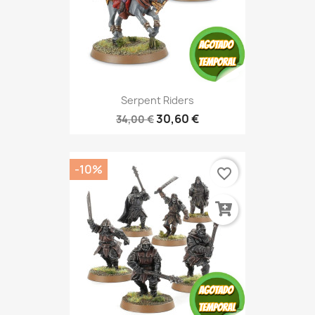
Serpent Riders
30,60 €
34,00 €
-10%
favorite_border