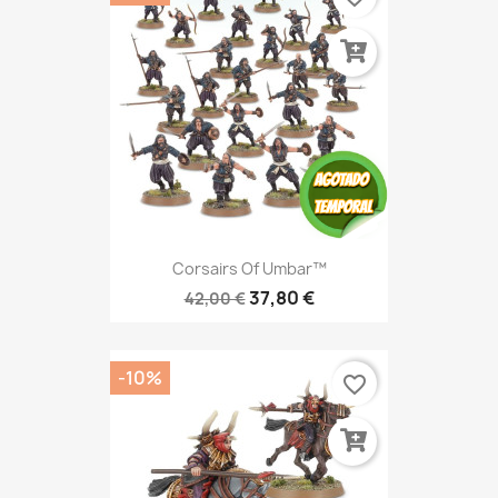
Corsairs Of Umbar™
37,80 €
42,00 €
-10%
favorite_border