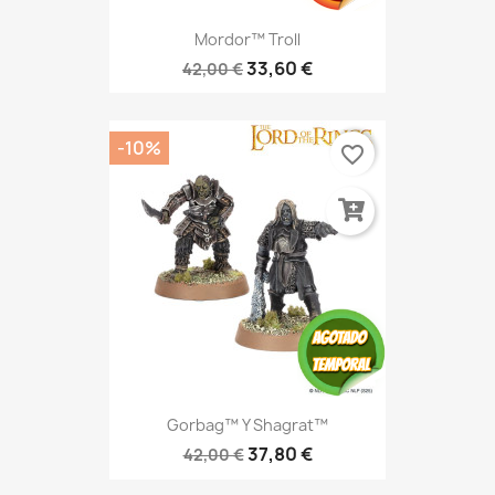
Mordor™ Troll
33,60 €
42,00 €
-10%
favorite_border
Gorbag™ Y Shagrat™
37,80 €
42,00 €