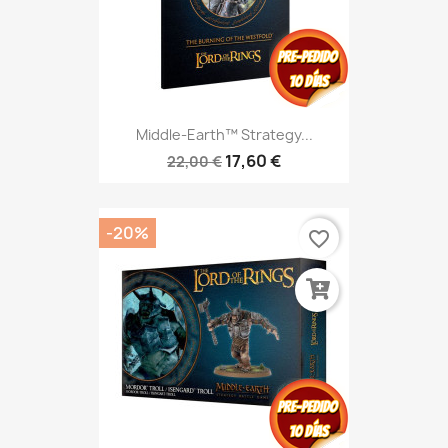
Middle-Earth™ Strategy...
17,60 €
22,00 €
-20%
favorite_border