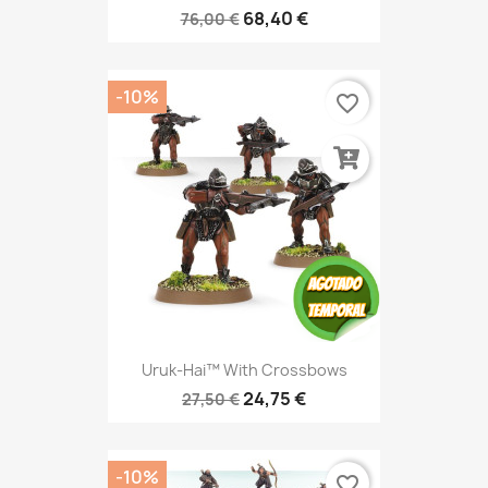
68,40 €
76,00 €
-10%
favorite_border
Uruk-Hai™ With Crossbows
24,75 €
27,50 €
-10%
favorite_border