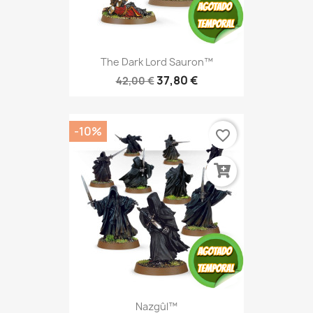
The Dark Lord Sauron™
37,80 €
42,00 €
-10%
favorite_border
Nazgûl™