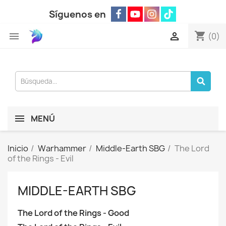
Síguenos en
shopping_cart


(0)
MENÚ
Inicio
Warhammer
Middle-Earth SBG
The Lord
of the Rings - Evil
MIDDLE-EARTH SBG
The Lord of the Rings - Good