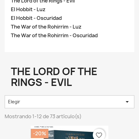
The Lord of the Rings - Evil
El Hobbit - Luz
El Hobbit - Oscuridad
The War of the Rohirrim - Luz
The War of the Rohirrim - Oscuridad
THE LORD OF THE
RINGS - EVIL

Elegir
Mostrando 1-12 de 73 artículo(s)
-20%
favorite_border