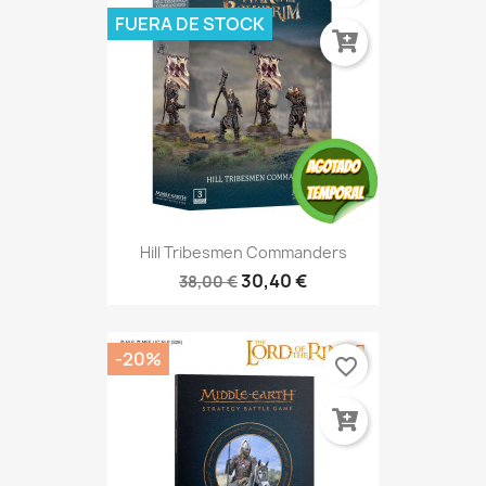
FUERA DE STOCK
Hill Tribesmen Commanders
30,40 €
38,00 €
-20%
favorite_border