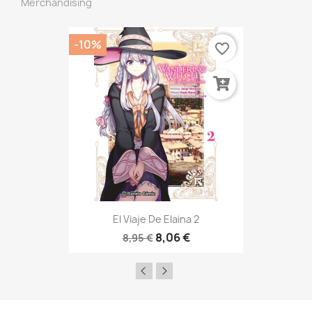
Merchandising
-10%
favorite_border
El Viaje De Elaina 2
8,06 €
8,95 €