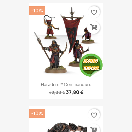
-10%
favorite_border
Haradrim™ Commanders
37,80 €
42,00 €
-10%
favorite_border