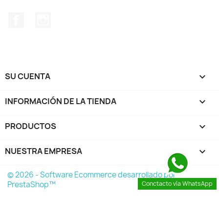
Facebook
Instagram
SU CUENTA

INFORMACIÓN DE LA TIENDA
keyboard_arrow_down
PRODUCTOS

NUESTRA EMPRESA

© 2026 - Software Ecommerce desarrollado por
PrestaShop™
Conctacto vía WhatsApp