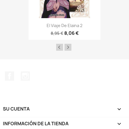
El Viaje De Elaina 2
8,06 €
8,95 €
Facebook
Instagram
SU CUENTA

INFORMACIÓN DE LA TIENDA
keyboard_arrow_down