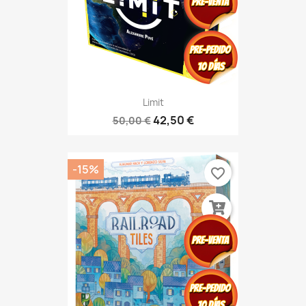
Limit
42,50 €
50,00 €
-15%
favorite_border