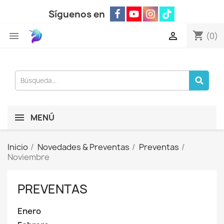
Síguenos en
shopping_cart


(0)
MENÚ
Inicio
Novedades & Preventas
Preventas
Noviembre
PREVENTAS
Enero