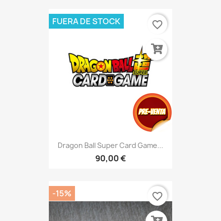
FUERA DE STOCK
favorite_border
Dragon Ball Super Card Game...
90,00 €
-15%
favorite_border