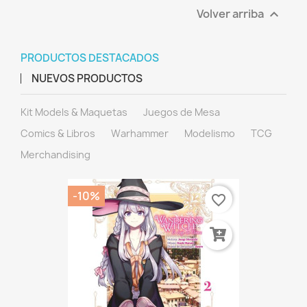
Volver arriba

PRODUCTOS DESTACADOS
NUEVOS PRODUCTOS
Kit Models & Maquetas
Juegos de Mesa
Comics & Libros
Warhammer
Modelismo
TCG
Merchandising
-10%
favorite_border