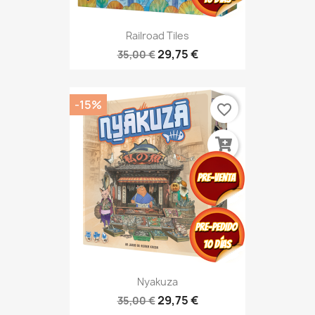
Railroad Tiles
29,75 €
35,00 €
-15%
favorite_border
Nyakuza
29,75 €
35,00 €