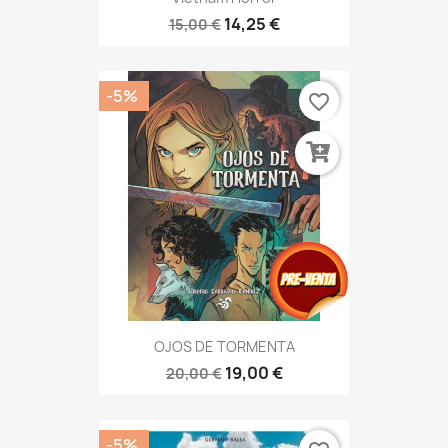
14,25 €
15,00 €
-5%
favorite_border
OJOS DE TORMENTA
19,00 €
20,00 €
-5%