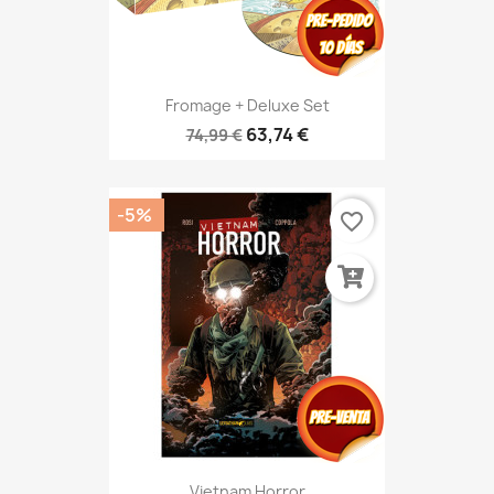
Fromage + Deluxe Set
63,74 €
74,99 €
-5%
favorite_border
Vietnam Horror