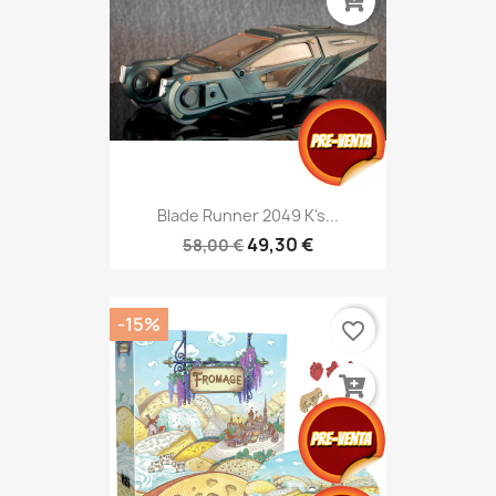
Blade Runner 2049 K's...
49,30 €
58,00 €
-15%
favorite_border