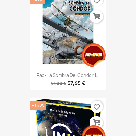
favorite_border
Pack La Sombra Del Condor 1...
57,95 €
61,00 €
-15%
favorite_border