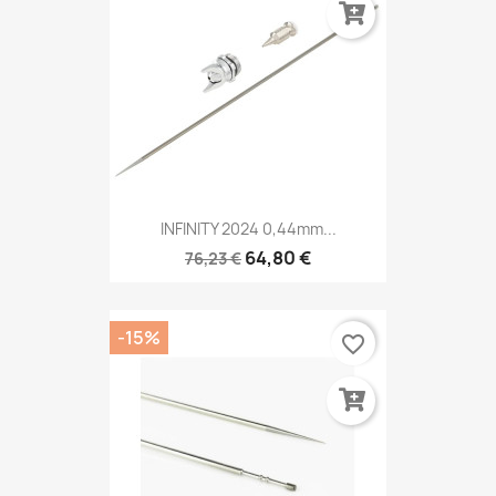
INFINITY 2024 0,44mm...
64,80 €
76,23 €
-15%
favorite_border