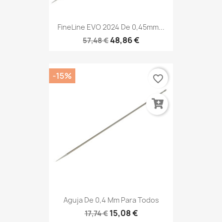
FineLine EVO 2024 De 0,45mm...
48,86 €
57,48 €
-15%
favorite_border
Aguja De 0,4 Mm Para Todos
15,08 €
17,74 €