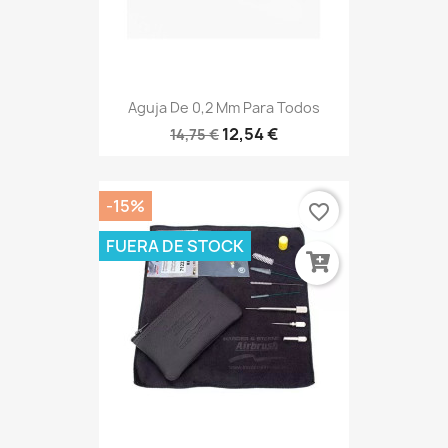
Aguja De 0,2 Mm Para Todos
12,54 €
14,75 €
-15%
favorite_border
FUERA DE STOCK