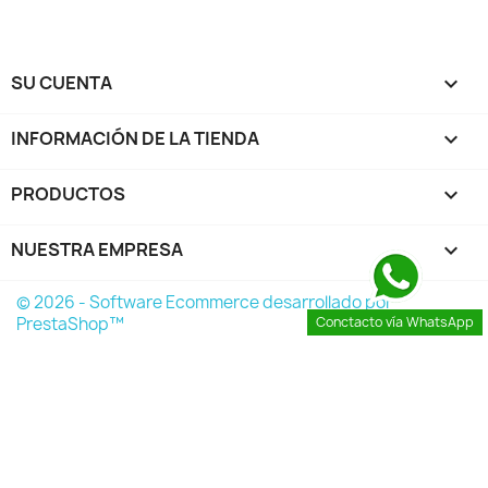
SU CUENTA

INFORMACIÓN DE LA TIENDA
keyboard_arrow_down
PRODUCTOS

NUESTRA EMPRESA

© 2026 - Software Ecommerce desarrollado por
PrestaShop™
Conctacto vía WhatsApp