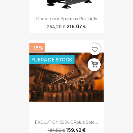
Compresor Sparmax Pro 240v
216,07 €
254,20 €
-15%
favorite_border
FUERA DE STOCK
EVOLUTION 2024 CRplus Solo...
159,42 €
187,55 €