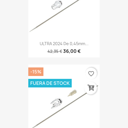
ULTRA 2024 De 0,45mm...
36,00 €
42,35 €
-15%
favorite_border
FUERA DE STOCK