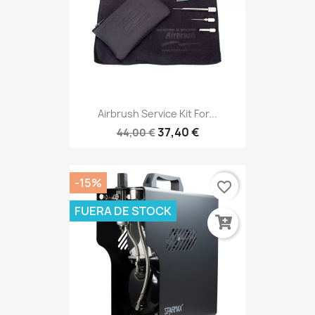
Airbrush Service Kit For...
37,40 €
44,00 €
-15%
favorite_border
FUERA DE STOCK