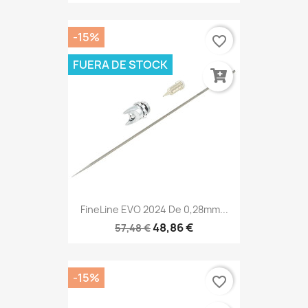
-15%
favorite_border
FUERA DE STOCK
FineLine EVO 2024 De 0,28mm...
48,86 €
57,48 €
-15%
favorite_border