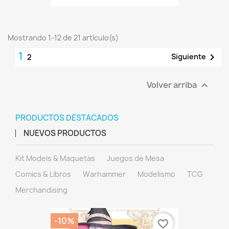
Mostrando 1-12 de 21 artículo(s)
1

Siguiente
2
Volver arriba

PRODUCTOS DESTACADOS
NUEVOS PRODUCTOS
Kit Models & Maquetas
Juegos de Mesa
Comics & Libros
Warhammer
Modelismo
TCG
Merchandising
-10%
favorite_border