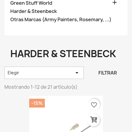

Green Stuff World
Harder & Steenbeck
Otras Marcas (Army Painters, Rosemary, ...)
HARDER & STEENBECK

FILTRAR
Elegir
Mostrando 1-12 de 21 artículo(s)
-15%
favorite_border