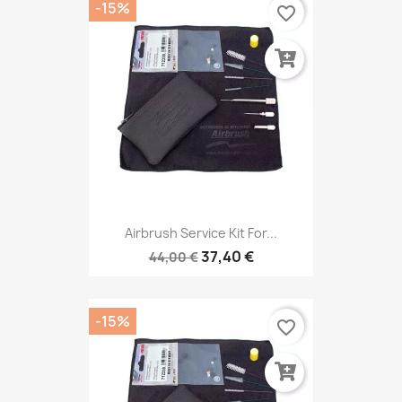
-15%
favorite_border
Airbrush Service Kit For...
37,40 €
44,00 €
-15%
favorite_border