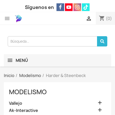
Síguenos en
shopping_cart


(0)
MENÚ
Inicio
Modelismo
Harder & Steenbeck
MODELISMO

Vallejo

Ak-Interactive