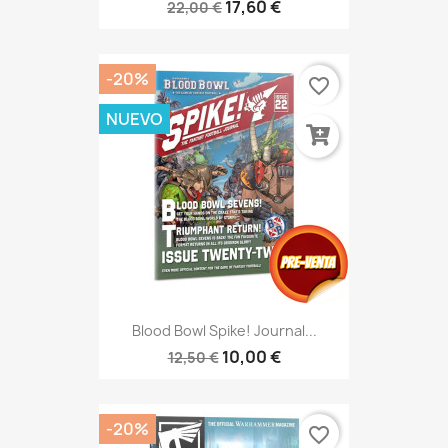
17,60 €
22,00 €
-20%
favorite_border
NUEVO
Blood Bowl Spike! Journal...
10,00 €
12,50 €
-20%
favorite_border