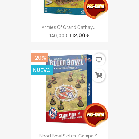
Armies Of Grand Cathay:...
112,00 €
140,00 €
-20%
favorite_border
NUEVO
Blood Bowl Sietes: Campo Y...