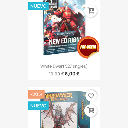
NUEVO
White Dwarf 527 (Inglés)
8,00 €
10,00 €
-20%
favorite_border
NUEVO