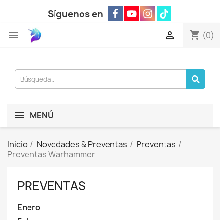
Síguenos en
shopping_cart


(0)
MENÚ
Inicio
Novedades & Preventas
Preventas
Preventas Warhammer
PREVENTAS
Enero