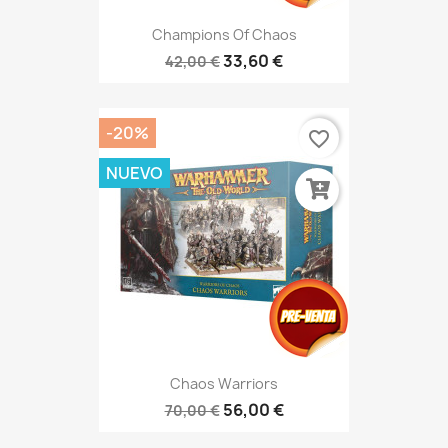
Champions Of Chaos
33,60 €
42,00 €
-20%
favorite_border
NUEVO
Chaos Warriors
56,00 €
70,00 €