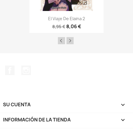
El Viaje De Elaina 2
8,06 €
8,95 €
Facebook
Instagram
SU CUENTA

INFORMACIÓN DE LA TIENDA
keyboard_arrow_down