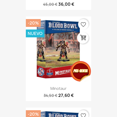
36,00 €
45,00 €
-20%
favorite_border
NUEVO
Minotaur
27,60 €
34,50 €
-20%
favorite_border