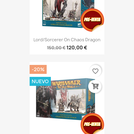
Lord/Sorcerer On Chaos Dragon
120,00 €
150,00 €
-20%
favorite_border
NUEVO