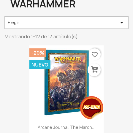
WARHAMMER

Elegir
Mostrando 1-12 de 13 artículo(s)
-20%
favorite_border
NUEVO
Arcane Journal: The March...