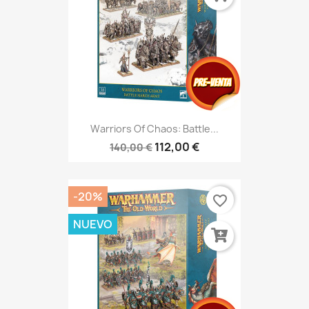
Warriors Of Chaos: Battle...
112,00 €
140,00 €
-20%
favorite_border
NUEVO