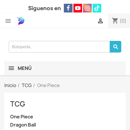
Síguenos en
shopping_cart


(0)
MENÚ
Inicio
TCG
One Piece
TCG
One Piece
Dragon Ball