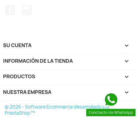
Facebook
Instagram
SU CUENTA

INFORMACIÓN DE LA TIENDA
keyboard_arrow_down
PRODUCTOS

NUESTRA EMPRESA

© 2026 - Software Ecommerce desarrollado por
PrestaShop™
Conctacto vía WhatsApp