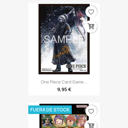
favorite_border
One Piece Card Game...
9,95 €
FUERA DE STOCK
favorite_border