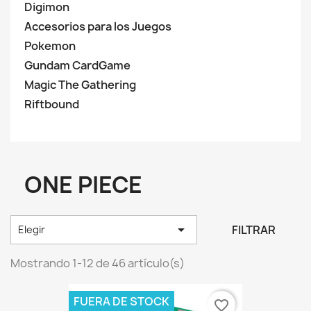
Digimon
Accesorios para los Juegos
Pokemon
Gundam CardGame
Magic The Gathering
Riftbound
ONE PIECE

FILTRAR
Elegir
Mostrando 1-12 de 46 artículo(s)
FUERA DE STOCK
favorite_border