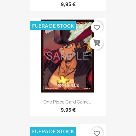
9,95 €
FUERA DE STOCK
favorite_border
One Piece Card Game...
9,95 €
FUERA DE STOCK
favorite_border