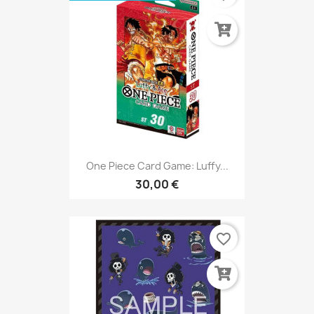
One Piece Card Game: Luffy...
30,00 €
favorite_border