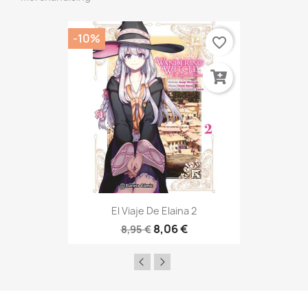
-10%
favorite_border
El Viaje De Elaina 2
8,06 €
8,95 €