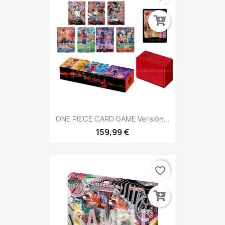
ONE PIECE CARD GAME Versión...
159,99 €
favorite_border