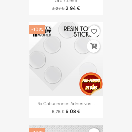
Oro 70.996
2,94 €
3,27 €
-10%
favorite_border
6x Cabuchones Adhesivos...
6,08 €
6,75 €