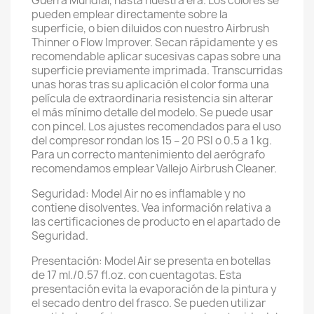
Guerra Mundial, hasta nuestra era. Los colores se
pueden emplear directamente sobre la
superficie, o bien diluidos con nuestro Airbrush
Thinner o Flow Improver. Secan rápidamente y es
recomendable aplicar sucesivas capas sobre una
superficie previamente imprimada. Transcurridas
unas horas tras su aplicación el color forma una
película de extraordinaria resistencia sin alterar
el más mínimo detalle del modelo. Se puede usar
con pincel. Los ajustes recomendados para el uso
del compresor rondan los 15 – 20 PSI o 0.5 a 1 kg.
Para un correcto mantenimiento del aerógrafo
recomendamos emplear Vallejo Airbrush Cleaner.
Seguridad: Model Air no es inflamable y no
contiene disolventes. Vea información relativa a
las certificaciones de producto en el apartado de
Seguridad.
Presentación: Model Air se presenta en botellas
de 17 ml./0.57 fl.oz. con cuentagotas. Esta
presentación evita la evaporación de la pintura y
el secado dentro del frasco. Se pueden utilizar