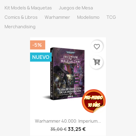
Kit Models & Maquetas
Juegos de Mesa
Comics & Libros
Warhammer
Modelismo
TCG
Merchandising
-5%
favorite_border
NUEVO
Warhammer 40.000: Imperium...
33,25 €
35,00 €