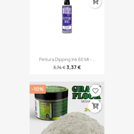
Pintura Dipping Ink 60 Ml -...
3,37 €
3,74 €
-10%
favorite_border