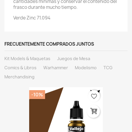
cantidades mínimas y conservar el contenido del
frasco durante mucho tiempo.
Verde Zinc 71.094
FRECUENTEMENTE COMPRADOS JUNTOS
Kit Models & Maquetas
Juegos de Mesa
Comics & Libros
Warhammer
Modelismo
TCG
Merchandising
-10%
favorite_border