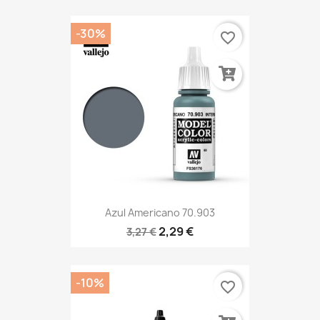
-30%
favorite_border
Azul Americano 70.903
2,29 €
3,27 €
-10%
favorite_border