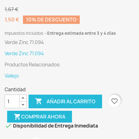
1,67 €
1,50 €
10% DE DESCUENTO
Impuestos incluidos
Entrega estimada entre 3 y 4 días
Verde Zinc 71.094
Verde Zinc 71.094
Productos Relacionados:
Vallejo
Cantidad

favorite_border
AÑADIR AL CARRITO
shopping_cart
COMPRAR AHORA

Disponibilidad de Entrega Inmediata