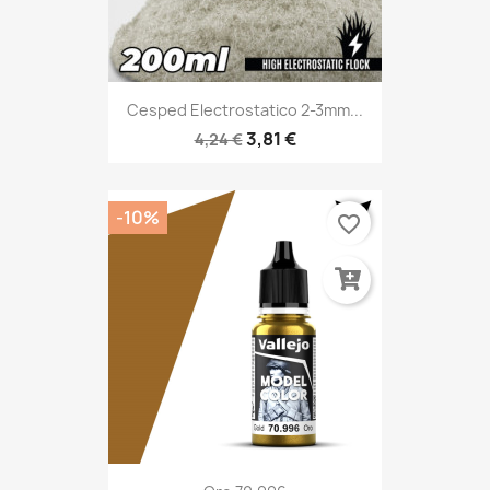
Cesped Electrostatico 2-3mm...
3,81 €
4,24 €
-10%
favorite_border