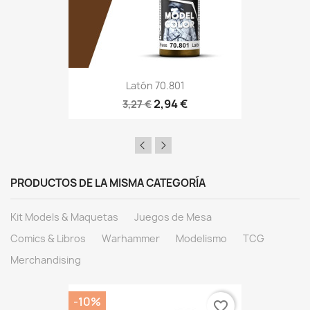
Latón 70.801
2,94 €
3,27 €
PRODUCTOS DE LA MISMA CATEGORÍA
Kit Models & Maquetas
Juegos de Mesa
Comics & Libros
Warhammer
Modelismo
TCG
Merchandising
-10%
favorite_border