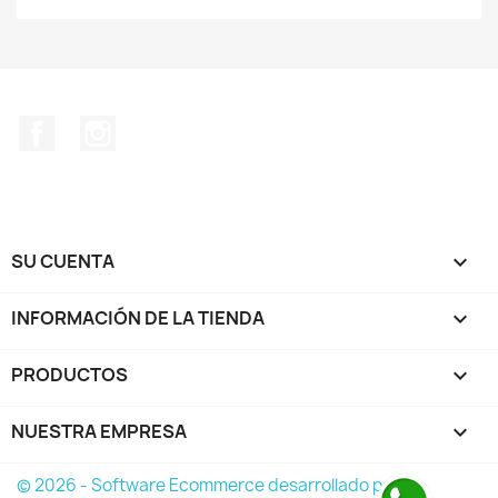
Facebook
Instagram
SU CUENTA

INFORMACIÓN DE LA TIENDA
keyboard_arrow_down
PRODUCTOS

NUESTRA EMPRESA

© 2026 - Software Ecommerce desarrollado por