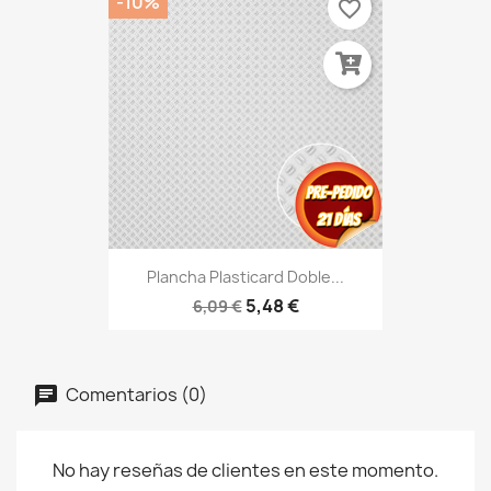
-10%
favorite_border
Plancha Plasticard Doble...
5,48 €
6,09 €
Comentarios (0)
No hay reseñas de clientes en este momento.