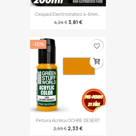
Cesped Electrostatico 4-6mm...
3,81 €
4,24 €
-10%
favorite_border
Pintura Acrilica OCHRE DESERT
2,33 €
2,59 €