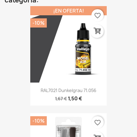
categoría:
¡EN OFERTA!
favorite_border
-10%
RAL7021 Dunkelgrau 71.056
1,50 €
1,67 €
-10%
favorite_border