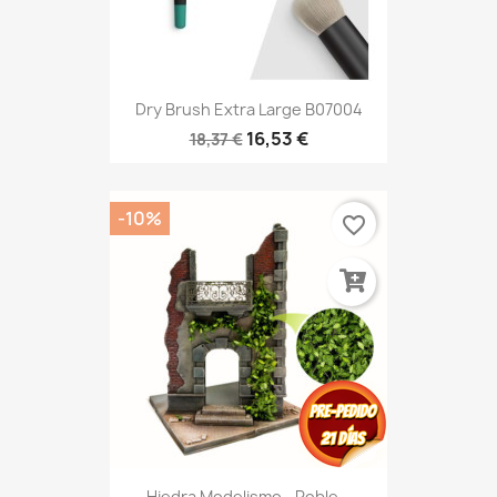
Dry Brush Extra Large B07004
16,53 €
18,37 €
-10%
favorite_border
Hiedra Modelismo - Roble...