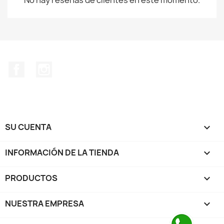
No hay reseñas de clientes en este momento.
Facebook
Instagram
SU CUENTA

INFORMACIÓN DE LA TIENDA
keyboard_arrow_down
PRODUCTOS

NUESTRA EMPRESA
