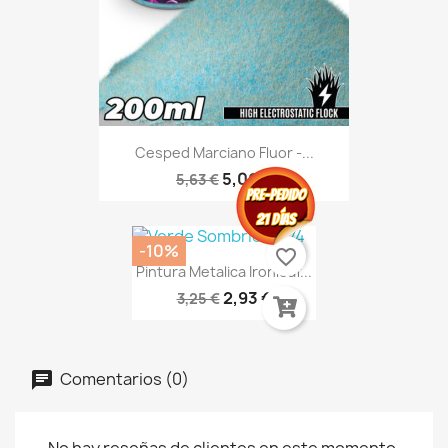
Cesped Marciano Fluor -...
5,06 €
5,63 €
-10%
favorite_border
Pintura Metalica Ironleaf...
2,93 €
3,25 €
Comentarios (0)