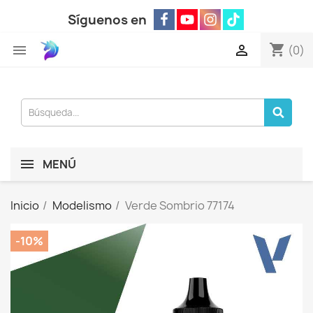
Síguenos en
shopping_cart


(0)
MENÚ
Inicio
Modelismo
Verde Sombrio 77174
-10%