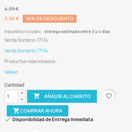
4,39 €
3,95 €
10% DE DESCUENTO
Impuestos incluidos
Entrega estimada entre 3 y 4 días
Verde Sombrio 77174
Verde Sombrio 77174
Productos relacionados:
Vallejo
Cantidad

favorite_border
AÑADIR AL CARRITO
shopping_cart
COMPRAR AHORA

Disponibilidad de Entrega Inmediata