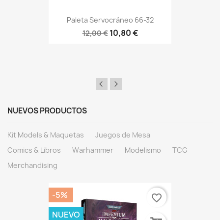
Paleta Servocráneo 66-32
10,80 €
12,00 €
NUEVOS PRODUCTOS
Kit Models & Maquetas
Juegos de Mesa
Comics & Libros
Warhammer
Modelismo
TCG
Merchandising
-5%
favorite_border
NUEVO