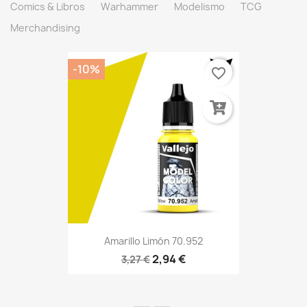
Comics & Libros
Warhammer
Modelismo
TCG
Merchandising
-10%
favorite_border
Amarillo Limón 70.952
2,94 €
3,27 €