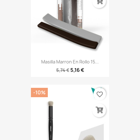
Masilla Marron En Rollo 15...
5,16 €
5,74 €
-10%
favorite_border