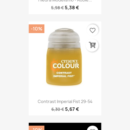
5,38 €
5,98 €
-10%
favorite_border
Contrast Imperial Fist 29-54
5,67 €
6,30 €