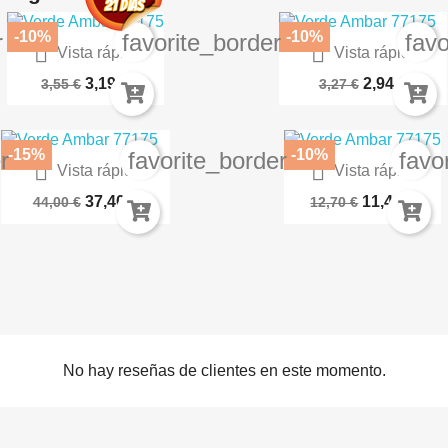
-10%
-10%
r
favorite_border
favo


Vista rápida
Vista rápida
Plantillas Flexibles -...
Púrpura Lujurioso 72.114
3,19 €
2,94 €
3,55 €
3,27 €
-15%
-10%
r
favorite_border
favo


Vista rápida
Vista rápida
Airbrush Service Kit For...
L Shade 63-17
37,40 €
11,43 €
44,00 €
12,70 €
No hay reseñas de clientes en este momento.