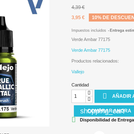
4,39 €
3,95 €
10% DE DESCUE
Impuestos incluidos
Entrega esti
Verde Ambar 77175
Verde Ambar 77175
Productos relacionados:
Vallejo
Cantidad

AÑADIR 
shopping_cart
COMPRAR AHORA

Disponibilidad de Entrega