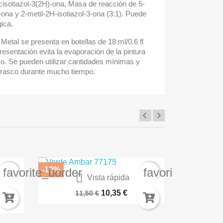
cisotiazol-3(2H)-ona, Masa de reacción de 5-
-ona y 2-metil-2H-isotiazol-3-ona (3:1). Puede
ica.
 Metal se presenta en botellas de 18 ml/0.6 fl
esentación evita la evaporación de la pintura
co. Se pueden utilizar cantidades mínimas y
 frasco durante mucho tiempo.
-10%
-30
favorite_border
favorite_border

Vista rápida
A
BARNIZ PROTECTOR SPRAY AK1015
Carme
10,35 €
11,50 €