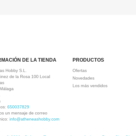
RMACIÓN DE LA TIENDA
PRODUCTOS
as Hobby S.L.
Ofertas
tinez de la Rosa 100 Local
Novedades
as
Los más vendidos
Málaga
a
a
nos:
650037829
os un mensaje de correo
nico:
info@atheneashobby.com