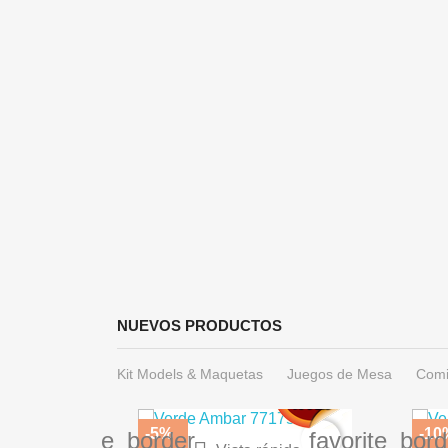
ida
a AK16044
€
NUEVOS PRODUCTOS
Kit Models & Maquetas
Juegos de Mesa
Comi
-5%
-10
favorite_border
favorite_bord