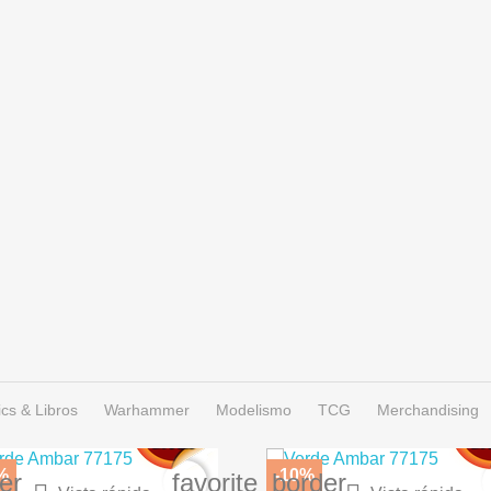
cs & Libros
Warhammer
Modelismo
TCG
Merchandising
%
-10%
er
favorite_border