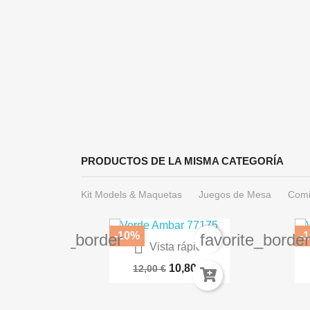
PRODUCTOS DE LA MISMA CATEGORÍA
Kit Models & Maquetas
Juegos de Mesa
Comi
-10%
-
favorite_border
favorite_borde

Vista rápida
Paleta Servocráneo 66-32
BA
10,80 €
12,00 €