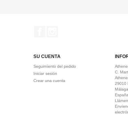
Facebook
Instagram
SU CUENTA
INFO
Seguimiento del pedido
Athene
C. Mar
Iniciar sesión
Athene
Crear una cuenta
29010 
Málag
Españ
Lláme
Envíen
electró