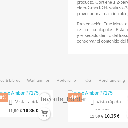
producto. Contiene 1,2-ben
cloro-2-metil-2H-isotiazol-3
provocar una reacción alérg
Presentación: True Metallic
oz con cuentagotas. Esta pr
y el secado dentro del fras
conservar el contenido del
cs & Libros
Warhammer
Modelismo
TCG
Merchandising
10%
-10%
r
favorite_border


Vista rápida
Vista rápida
RNIZ SEMIBRILLANTE EN...
SPRAY COLOR ARMADUR
DORADA...
10,35 €
11,50 €
10,35 €
11,50 €