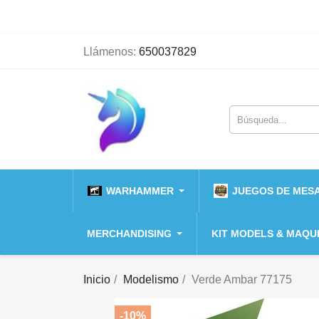
Llámenos:
650037829
WARHAMMER
JUEGOS DE MESA
MERCHANDISING
KIT MODELS & MAQU
Inicio
Modelismo
Verde Ambar 77175
-10%