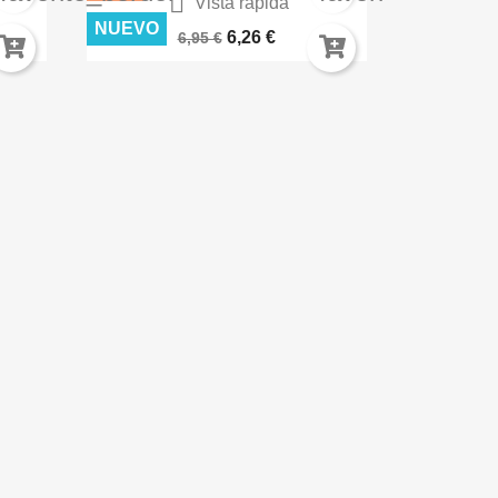

Vista rápida
K8223
TEXTURA DE MUSGO 100ML AK8038
ROCAS VOL
NUEVO
NUEVO
6,26 €
6,95 €