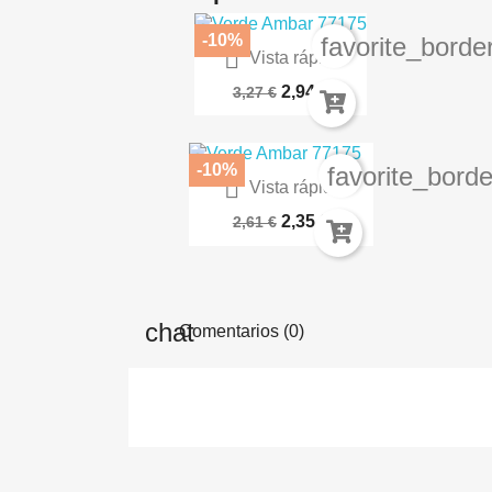
-10%
favorite_borde

Vista rápida
Rojo Escarlata 72.012
2,94 €
3,27 €
-10%
favorite_borde

Vista rápida
Pintura Acrilica Opaca -...
2,35 €
2,61 €
Comentarios (0)