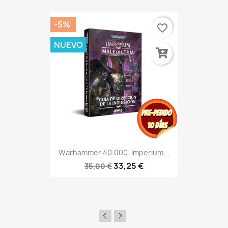
-5%
favorite_border
NUEVO
Warhammer 40.000: Imperium...
33,25 €
35,00 €