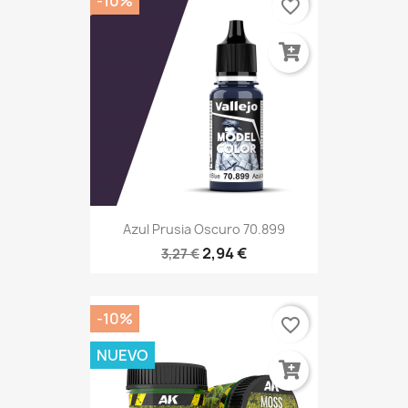
-10%
favorite_border
Azul Prusia Oscuro 70.899
2,94 €
3,27 €
-10%
favorite_border
NUEVO