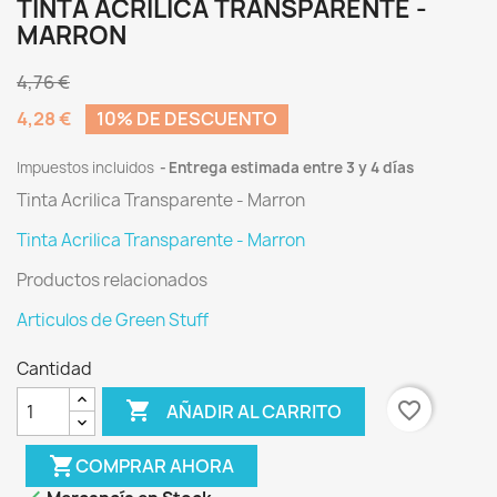
TINTA ACRILICA TRANSPARENTE -
MARRON
4,76 €
4,28 €
10% DE DESCUENTO
Impuestos incluidos
Entrega estimada entre 3 y 4 días
Tinta Acrilica Transparente - Marron
Tinta Acrilica Transparente - Marron
Productos relacionados
Articulos de Green Stuff
Cantidad

favorite_border
AÑADIR AL CARRITO
shopping_cart
COMPRAR AHORA