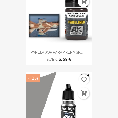
PANELADOR PARA ARENA SKU:...
3,38 €
3,75 €
-10%
favorite_border