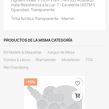
Pigment Index: PY83/PV19/PY74/PV23 Acabado:
mate Resistencia a la Luz: 7 - Excelente (ASTM I)
Opacidad: Transparente
Tinta Acrilica Transparente - Marron
PRODUCTOS DE LA MISMA CATEGORÍA
Kit Models & Maquetas
Juegos de Mesa
Comics & Libros
Warhammer
Modelismo
TCG
Merchandising
-10%
favorite_border