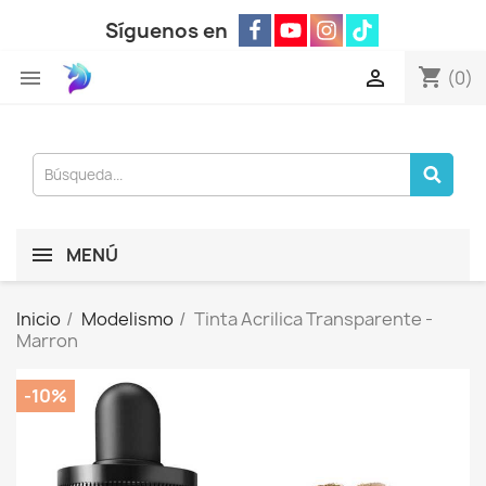
Síguenos en
shopping_cart


(0)
MENÚ
Inicio
Modelismo
Tinta Acrilica Transparente -
Marron
-10%