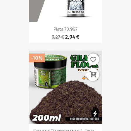
Plata 70.997
2,94 €
3,27 €
-10%
favorite_border