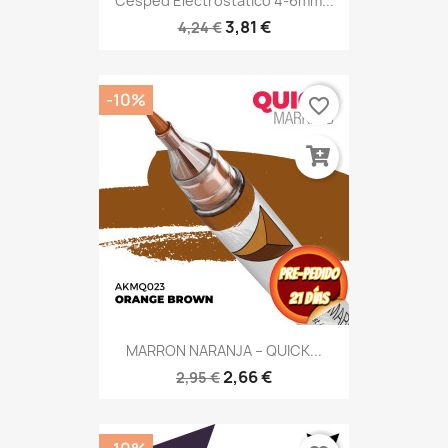
Cesped Electrostatico 4-6mm...
3,81 €
4,24 €
-10%
favorite_border
MARRON NARANJA – QUICK...
2,66 €
2,95 €