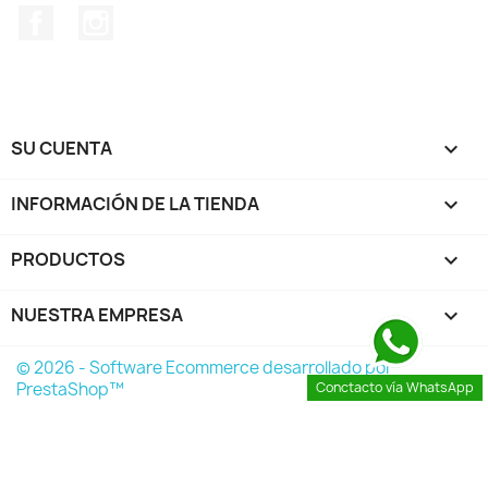
Facebook
Instagram
SU CUENTA

INFORMACIÓN DE LA TIENDA
keyboard_arrow_down
PRODUCTOS

NUESTRA EMPRESA

© 2026 - Software Ecommerce desarrollado por
PrestaShop™
Conctacto vía WhatsApp