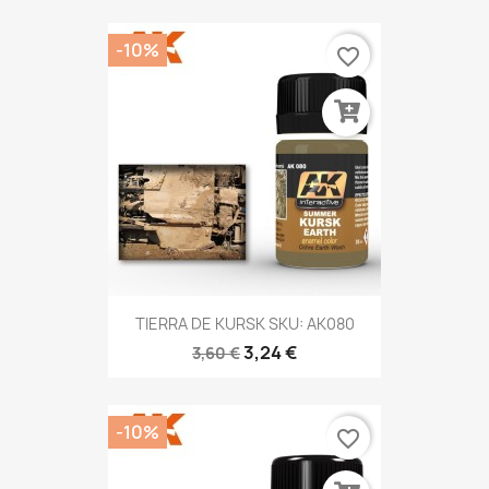
-10%
favorite_border
TIERRA DE KURSK SKU: AK080
3,24 €
3,60 €
-10%
favorite_border