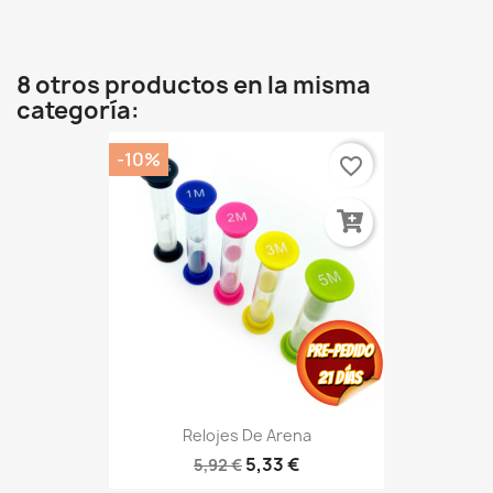
8 otros productos en la misma
categoría:
-10%
favorite_border
Relojes De Arena
5,33 €
5,92 €