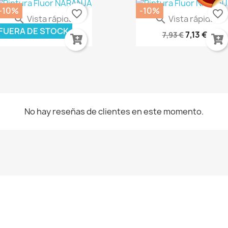
-10%
-10%
favorite_border
favorite_border
Vista rápida
Vista rápida


Estuche De Tela Para...
Raíces De Árbol Diorama
FUERA DE STOCK
4,46 €
7,13 €
4,95 €
7,93 €
No hay reseñas de clientes en este momento.