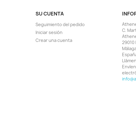
SU CUENTA
INFO
Athene
Seguimiento del pedido
C. Mar
Iniciar sesión
Athen
Crear una cuenta
29010 
Málag
Españ
Lláme
Envíen
electr
info@