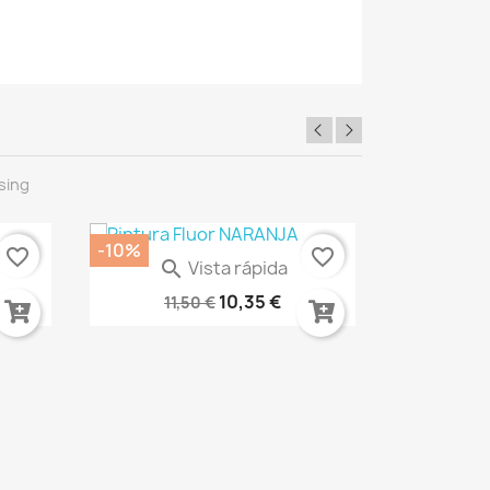
sing
-10%
-30%
favorite_border
favorite_border
Vista rápida

ADA...
BARNIZ PROTECTOR SPRAY AK1015
Carme
10,35 €
11,50 €