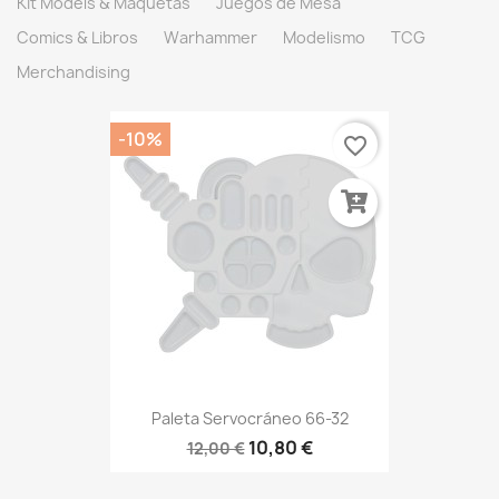
Kit Models & Maquetas
Juegos de Mesa
Comics & Libros
Warhammer
Modelismo
TCG
Merchandising
-10%
favorite_border
Paleta Servocráneo 66-32
10,80 €
12,00 €