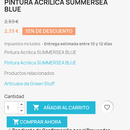
PINTURA ACRILICA SUMMERSEA
BLUE
2,59 €
2,33 €
10% DE DESCUENTO
Impuestos incluidos
Entrega estimada entre 10 y 12 días
Pintura Acrilica SUMMERSEA BLUE
Pintura Acrilica SUMMERSEA BLUE
Productos relacionados
Articulos de Green Stuff
Cantidad

favorite_border
AÑADIR AL CARRITO
shopping_cart
COMPRAR AHORA