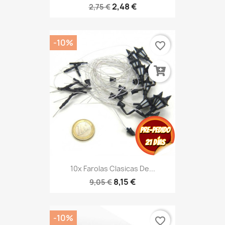
2,48 €
2,75 €
-10%
favorite_border
10x Farolas Clasicas De...
8,15 €
9,05 €
-10%
favorite_border