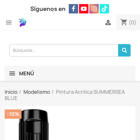
Síguenos en
shopping_cart


(0)
MENÚ
Inicio
Modelismo
Pintura Acrilica SUMMERSEA
BLUE
-10%