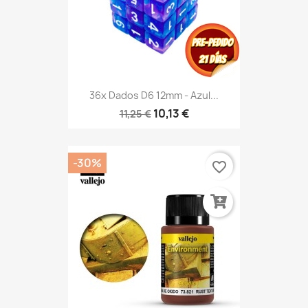
36x Dados D6 12mm - Azul...
10,13 €
11,25 €
-30%
favorite_border