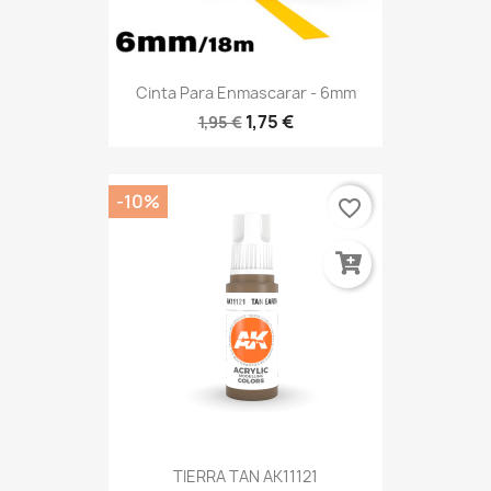
Cinta Para Enmascarar - 6mm
1,75 €
1,95 €
-10%
favorite_border
TIERRA TAN AK11121