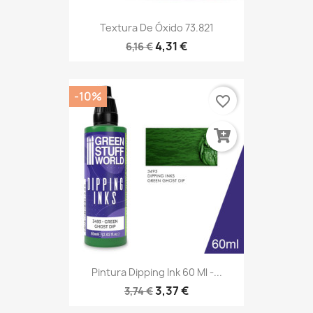
Textura De Óxido 73.821
4,31 €
6,16 €
-10%
favorite_border
Pintura Dipping Ink 60 Ml -...
3,37 €
3,74 €