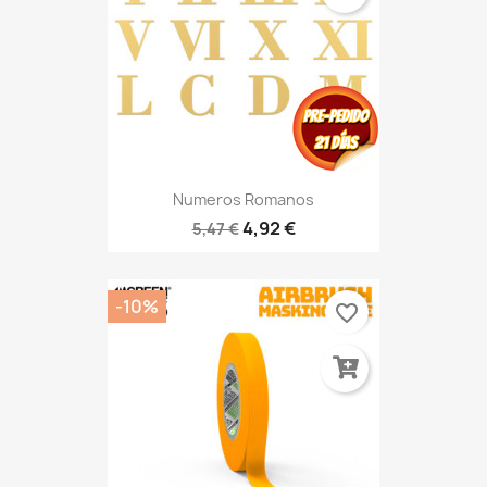
Numeros Romanos
4,92 €
5,47 €
-10%
favorite_border