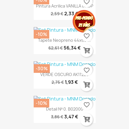
favorite_border
Pintura Acrilica VANILLA DROP
2,33 €
2,59 €
-10%
favorite_border
Tapete Neopreno 44x60"...
56,34 €
62,61 €
-30%
favorite_border
VERDE OSCURO AK11226
1,93 €
2,75 €
-10%
favorite_border
Detail Nº 0. B02000
3,47 €
3,86 €