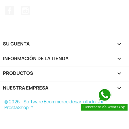
Facebook
Instagram
SU CUENTA

INFORMACIÓN DE LA TIENDA
keyboard_arrow_down
PRODUCTOS

NUESTRA EMPRESA

© 2026 - Software Ecommerce desarrollado por
PrestaShop™
Conctacto vía WhatsApp