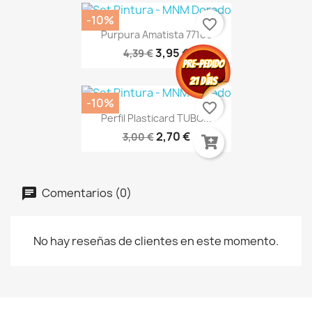
-10%
favorite_border
Purpura Amatista 77108
3,95 €
4,39 €
-10%
favorite_border
Perfil Plasticard TUBO...
2,70 €
3,00 €
Comentarios (0)
No hay reseñas de clientes en este momento.