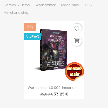
Comics & Libros
Warhammer
Modelismo
TCG
Merchandising
-5%
favorite_border
NUEVO
Warhammer 40.000: Imperium...
33,25 €
35,00 €