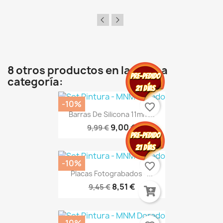
8 otros productos en la misma
categoría:
-10%
favorite_border
Barras De Silicona 11mm...
9,00 €
9,99 €
-10%
favorite_border
Placas Fotograbados -...
8,51 €
9,45 €
-10%