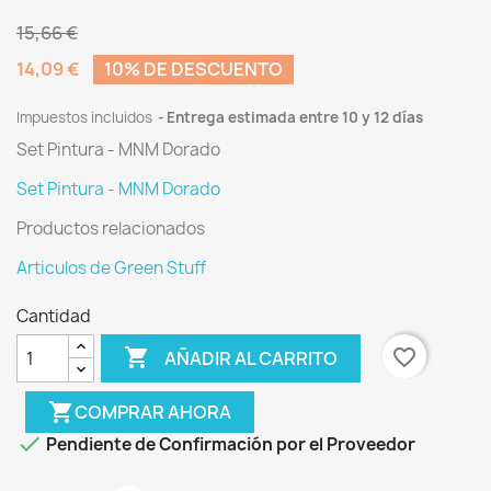
15,66 €
14,09 €
10% DE DESCUENTO
Impuestos incluidos
Entrega estimada entre 10 y 12 días
Set Pintura - MNM Dorado
Set Pintura - MNM Dorado
Productos relacionados
Articulos de Green Stuff
Cantidad

favorite_border
AÑADIR AL CARRITO
shopping_cart
COMPRAR AHORA

Pendiente de Confirmación por el Proveedor