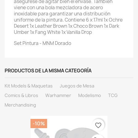
asegúrese de agitar bien el envase. También
viene con una bola mezcladora de acero
inoxidable para garantizar una distribución
uniforme de la pintura. Contiene 6 x 17ml 1x Ochre
Desert 1x Leather Brown 1x Choco Brown 1x Dark
Umber 1x Fang White 1x Vanilla Drop
Set Pintura - MNM Dorado
PRODUCTOS DE LA MISMA CATEGORÍA
Kit Models & Maquetas
Juegos de Mesa
Comics & Libros
Warhammer
Modelismo
TCG
Merchandising
-10%
favorite_border