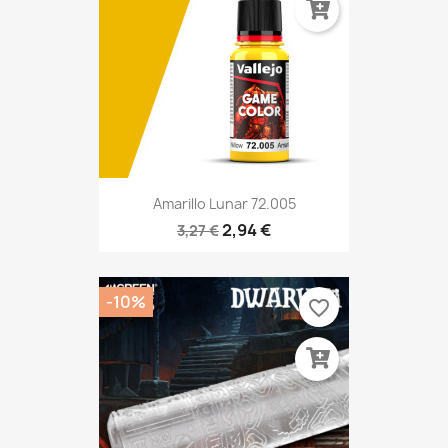
Amarillo Lunar 72.005
2,94 €
3,27 €
-10%
favorite_border