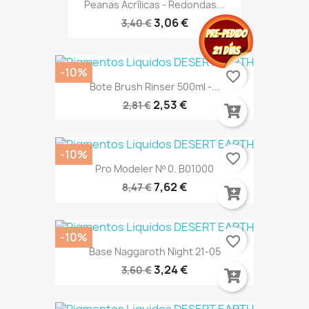
Peanas Acrílicas - Redondas...
3,06 €
3,40 €
-10%
favorite_border
Bote Brush Rinser 500ml -...
2,53 €
2,81 €
-10%
favorite_border
Pro Modeler Nº 0. B01000
7,62 €
8,47 €
-10%
favorite_border
Base Naggaroth Night 21-05
3,24 €
3,60 €