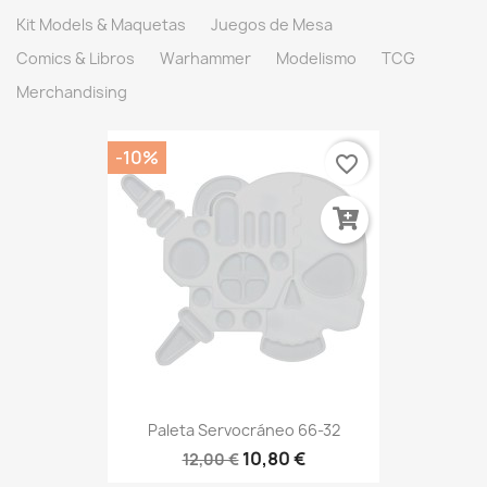
Kit Models & Maquetas
Juegos de Mesa
Comics & Libros
Warhammer
Modelismo
TCG
Merchandising
-10%
favorite_border
Paleta Servocráneo 66-32
10,80 €
12,00 €