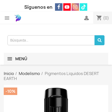
Síguenos en
shopping_cart


(0)
MENÚ
Inicio
Modelismo
Pigmentos Liquidos DESERT
EARTH
-10%