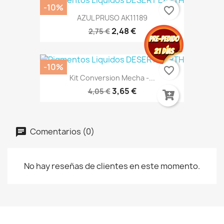
-10%
favorite_border
AZUL PRUSO AK11189
2,48 €
2,75 €
-10%
favorite_border
Kit Conversion Mecha -...
3,65 €
4,05 €
Comentarios (0)
No hay reseñas de clientes en este momento.