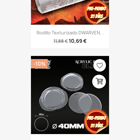
Rodillo Texturizado DWARVEN...
10,69 €
11,88 €
-10%
favorite_border