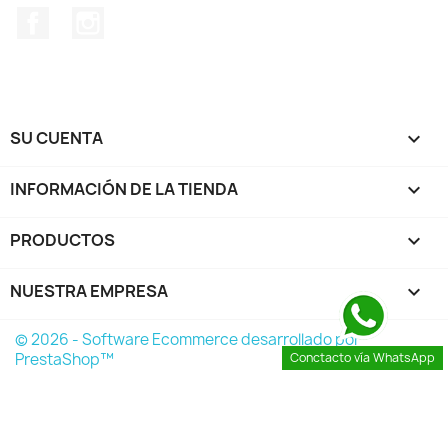
Facebook
Instagram
SU CUENTA

INFORMACIÓN DE LA TIENDA
keyboard_arrow_down
PRODUCTOS

NUESTRA EMPRESA

© 2026 - Software Ecommerce desarrollado por
PrestaShop™
Conctacto vía WhatsApp