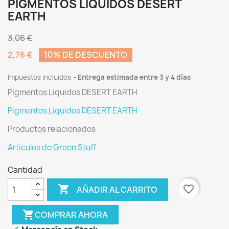
PIGMENTOS LIQUIDOS DESERT
EARTH
3,06 €
2,76 €
10% DE DESCUENTO
Impuestos incluidos
Entrega estimada entre 3 y 4 días
Pigmentos Liquidos DESERT EARTH
Pigmentos Liquidos DESERT EARTH
Productos relacionados
Articulos de Green Stuff
Cantidad

favorite_border
AÑADIR AL CARRITO
shopping_cart
COMPRAR AHORA