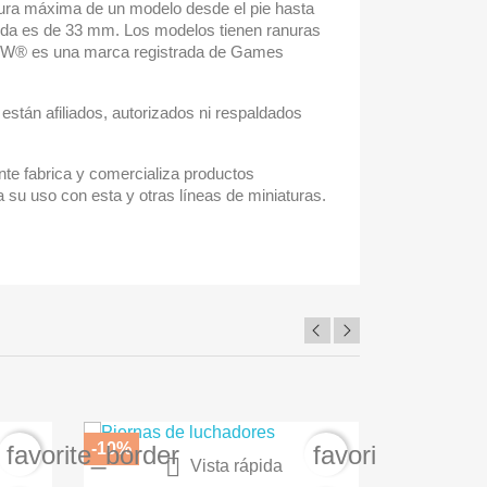
ltura máxima de un modelo desde el pie hasta
palda es de 33 mm. Los modelos tienen ranuras
W® es una marca registrada de Games
están afiliados, autorizados ni respaldados
te fabrica y comercializa productos
 su uso con esta y otras líneas de miniaturas.
-10%
-30%
favorite_border
favorite_border

Vista rápida
A
BARNIZ PROTECTOR SPRAY AK1015
Carme