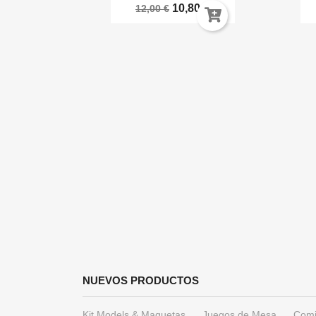
10,80 €
12,00 €
ida
a AK16044
€
NUEVOS PRODUCTOS
Kit Models & Maquetas
Juegos de Mesa
Comi