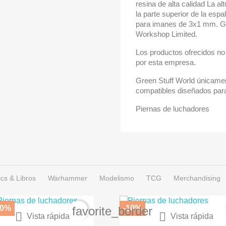
resina de alta calidad La a
la parte superior de la es
para imanes de 3x1 mm. G
Workshop Limited.
Los productos ofrecidos no 
por esta empresa.
Green Stuff World únicamen
compatibles diseñados para
Piernas de luchadores
cs & Libros
Warhammer
Modelismo
TCG
Merchandising
10%
-10%
r
favorite_border


Vista rápida
Vista rápida
RNIZ SEMIBRILLANTE EN...
SPRAY COLOR ARMADUR