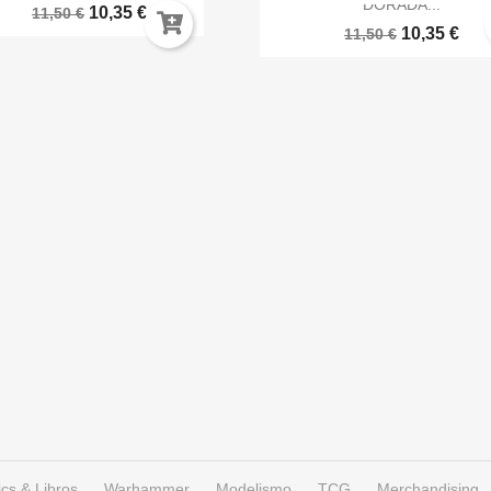
DORADA...
10,35 €
11,50 €
10,35 €
11,50 €
cs & Libros
Warhammer
Modelismo
TCG
Merchandising