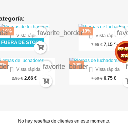
ategoría:
-10%
-10%
rder
favorite_border
fav


Vista rápida
Vista rápida
Negro 70.602
Troqueladora De TEJAS...
FUERA DE STOCK
2,43 €
7,15 €
2,70 €
7,95 €
10%
-10%
der
favorite_border


Vista rápida
Vista rápida
E BLUE QUICK GEN AK17024
SPRAY IMPRIMACIÓN FINA PAR
2,66 €
6,75 €
2,95 €
7,50 €
No hay reseñas de clientes en este momento.