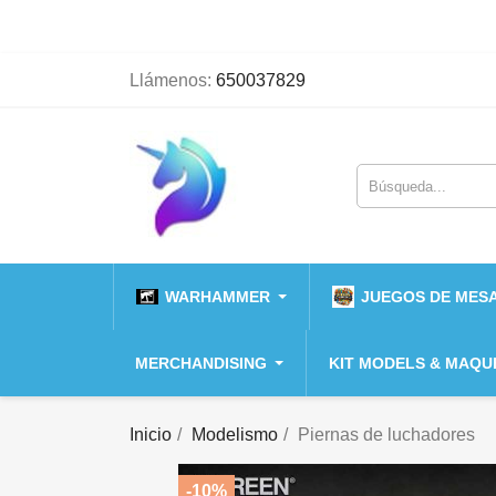
Llámenos:
650037829
WARHAMMER
JUEGOS DE MESA
MERCHANDISING
KIT MODELS & MAQU
Inicio
Modelismo
Piernas de luchadores
-10%