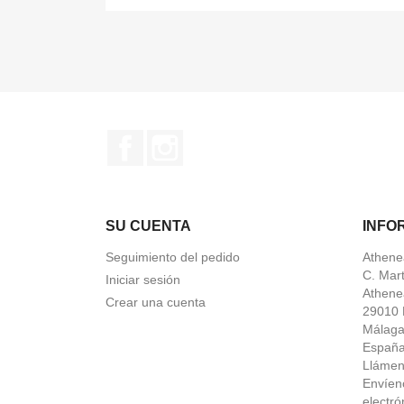
Facebook
Instagram
SU CUENTA
INFO
Seguimiento del pedido
Athene
C. Mar
Iniciar sesión
Athene
Crear una cuenta
29010 
Málag
Españ
Lláme
Envíen
electró