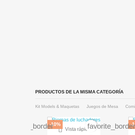
PRODUCTOS DE LA MISMA CATEGORÍA
Kit Models & Maquetas
Juegos de Mesa
Comi
-10%
-
favorite_border
favorite_borde

Vista rápida
Paleta Servocráneo 66-32
BA