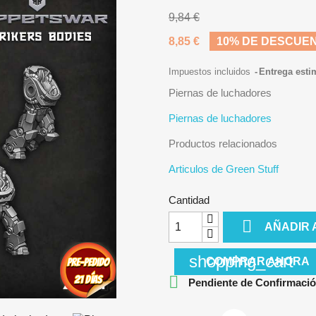
9,84 €
8,85 €
10% DE DESCUE
Impuestos incluidos
Entrega esti
Piernas de luchadores
Piernas de luchadores
Productos relacionados
Articulos de Green Stuff
Cantidad

AÑADIR 
shopping_cart
COMPRAR AHORA


Pendiente de Confirmació