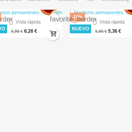
-10%
order
favorite_border


Vista rápida
Vista rápida
IERTO LUNAR – TERRENOS...
CÉSPED FLOCK 2MM SECO A
VO
NUEVO
6,26 €
5,36 €
6,95 €
5,95 €