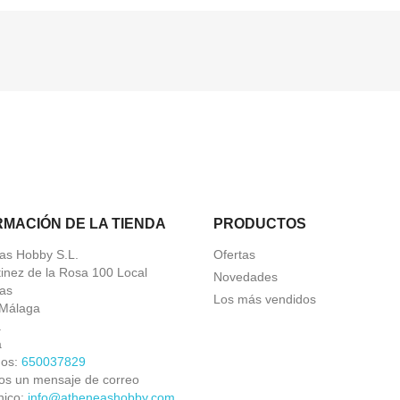
RMACIÓN DE LA TIENDA
PRODUCTOS
as Hobby S.L.
Ofertas
tinez de la Rosa 100 Local
Novedades
as
Los más vendidos
Málaga
a
a
nos:
650037829
os un mensaje de correo
nico:
info@atheneashobby.com