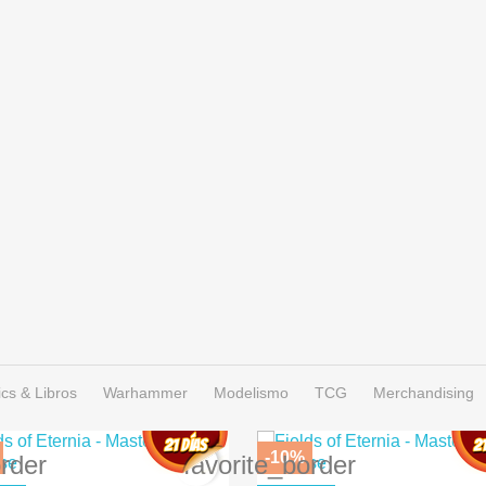
cs & Libros
Warhammer
Modelismo
TCG
Merchandising
-10%
order
favorite_border