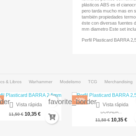
plásticos ABS es el cianocr
pero tarda mucho mas en se
también propiedades termopl
éste con diversas fuentes 
mm diametro Este set inclu
Perfil Plasticard BARRA 2
cs & Libros
Warhammer
Modelismo
TCG
Merchandising
%
-10%
rder
favorite_border


Vista rápida
Vista rápida
RNIZ SEMIBRILLANTE EN...
SPRAY COLOR ARMADUR
DORADA...
10,35 €
11,50 €
10,35 €
11,50 €