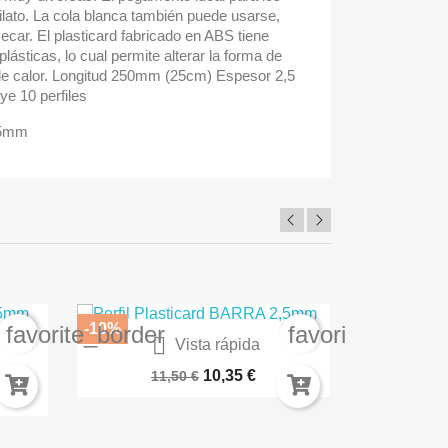
ilato. La cola blanca también puede usarse,
car. El plasticard fabricado en ABS tiene
ásticas, lo cual permite alterar la forma de
de calor. Longitud 250mm (25cm) Espesor 2,5
ye 10 perfiles
,5mm
-10%
-30%
favorite_border
favorite_border

Vista rápida
A
BARNIZ PROTECTOR SPRAY AK1015
Carme
10,35 €
11,50 €