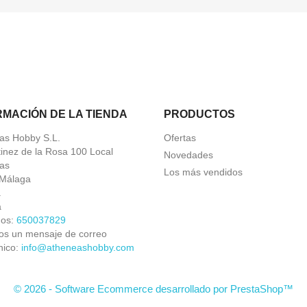
RMACIÓN DE LA TIENDA
PRODUCTOS
as Hobby S.L.
Ofertas
tinez de la Rosa 100 Local
Novedades
as
Los más vendidos
Málaga
a
a
nos:
650037829
os un mensaje de correo
nico:
info@atheneashobby.com
© 2026 - Software Ecommerce desarrollado por PrestaShop™