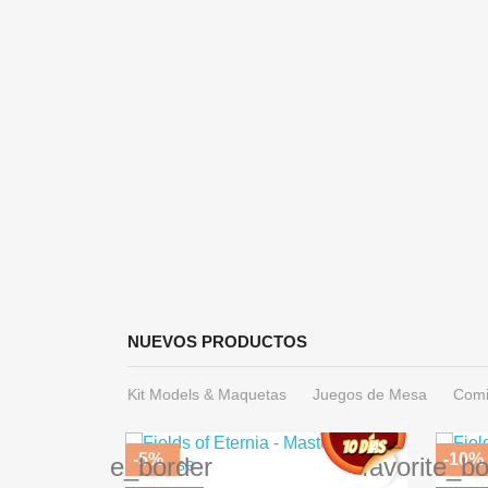
ida
a AK16044
€
NUEVOS PRODUCTOS
Kit Models & Maquetas
Juegos de Mesa
Comi
-5%
-10%
favorite_border
favorite_b