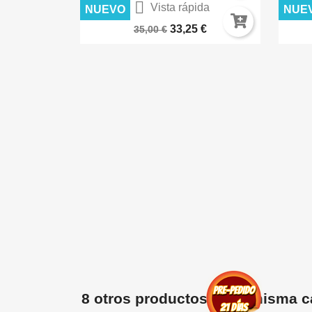

Vista rápida
NUEVO
NUE
Warhammer 40.000: Imperium...
DES
33,25 €
35,00 €
ida
ES AK8258
€
8 otros productos en la misma c