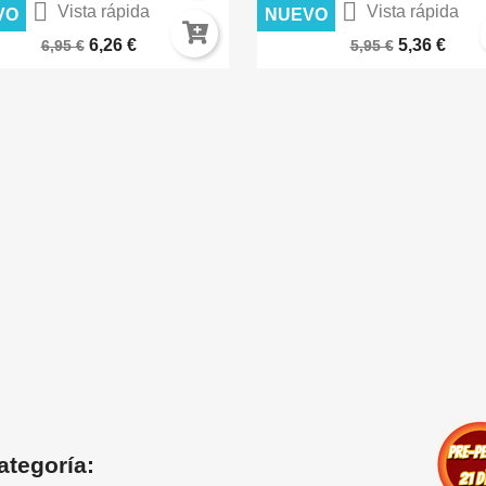


Vista rápida
Vista rápida
VO
NUEVO
IERTO LUNAR – TERRENOS...
CÉSPED FLOCK 2MM SECO A
6,26 €
5,36 €
6,95 €
5,95 €
ategoría: