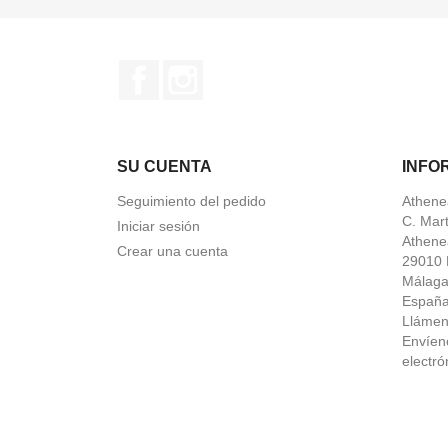
Facebook
Instagram
SU CUENTA
INFO
Seguimiento del pedido
Athene
C. Mar
Iniciar sesión
Athene
Crear una cuenta
29010 
Málag
Españ
Lláme
Envíen
electró