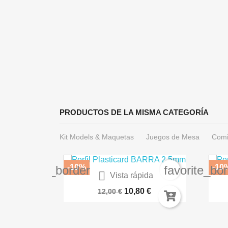
PRODUCTOS DE LA MISMA CATEGORÍA
Kit Models & Maquetas
Juegos de Mesa
Comi
-10%
-10
favorite_border
favorite_bo

Vista rápida
Paleta Servocráneo 66-32
BA
10,80 €
12,00 €