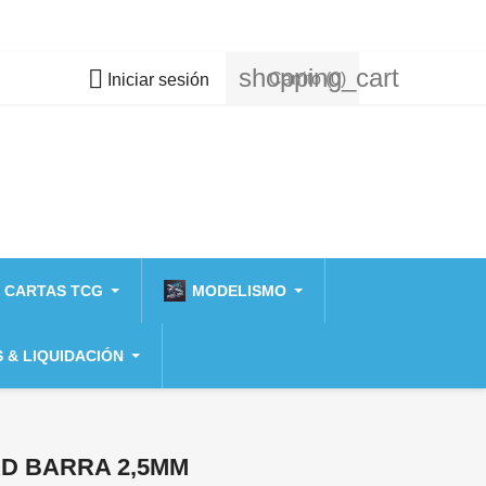
shopping_cart

Carrito
(0)
Iniciar sesión
 CARTAS TCG
MODELISMO
 & LIQUIDACIÓN
RD BARRA 2,5MM