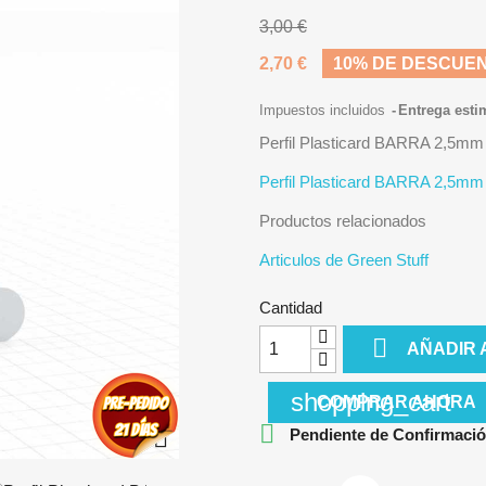
3,00 €
2,70 €
10% DE DESCUE
Impuestos incluidos
Entrega esti
Perfil Plasticard BARRA 2,5mm
Perfil Plasticard BARRA 2,5mm
Productos relacionados
Articulos de Green Stuff
Cantidad

AÑADIR 
shopping_cart
COMPRAR AHORA


Pendiente de Confirmació