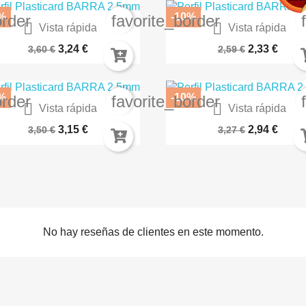
%
-10%
order
favorite_border


Vista rápida
Vista rápida
Layer Tau Light Ochre 22-42
Pintura Acrilica GENGIS KHA
3,24 €
2,33 €
3,60 €
2,59 €
%
-10%
order
favorite_border


Vista rápida
Vista rápida
daptador Peana Redonda A...
Azul Transparente 70.938
3,15 €
2,94 €
3,50 €
3,27 €
No hay reseñas de clientes en este momento.