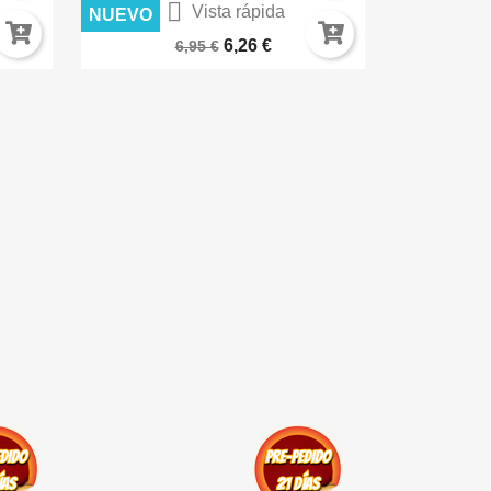

Vista rápida
NUEVO
NUEVO
K8223
TEXTURA DE MUSGO 100ML AK8038
ROCAS VOL
6,26 €
6,95 €