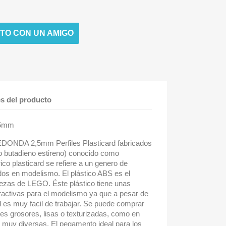
TO CON UN AMIGO
es del producto
,5mm
EDONDA 2,5mm Perfiles Plasticard fabricados
ilo butadieno estireno) conocido como
ico plasticard se refiere a un genero de
os en modelismo. El plástico ABS es el
 piezas de LEGO. Éste plástico tiene unas
ractivas para el modelismo ya que a pesar de
ad es muy facil de trabajar. Se puede comprar
tes grosores, lisas o texturizadas, como en
a muy diversas. El pegamento ideal para los