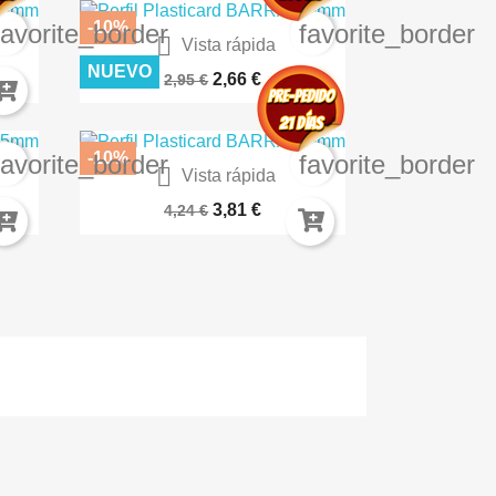
-10%
favorite_border
favorite_border

Vista rápida
KI
ROJO ESPACIAL – QUICK...
NUEVO
2,66 €
2,95 €
-10%
favorite_border
favorite_border

Vista rápida
Cabezas De Orco Ninja
3,81 €
4,24 €