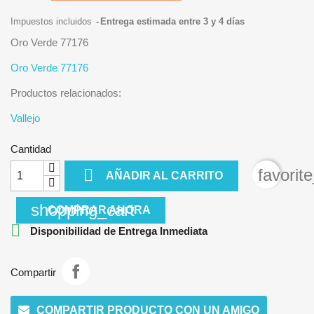
Impuestos incluidos
Entrega estimada entre 3 y 4 días
Oro Verde 77176
Oro Verde 77176
Productos relacionados:
Vallejo
Cantidad

favorit
AÑADIR AL CARRITO
shopping_cart
COMPRAR AHORA

Disponibilidad de Entrega Inmediata
Compartir
COMPARTIR PRODUCTO CON UN AMIGO