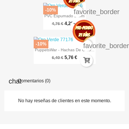
-10%
favorite_border
PVC Espumado 2 Mm
4,28 €
4,76 €
-10%
favorite_borde
PuppetsWar - Hachas De Orco...
5,76 €
6,40 €
Comentarios (0)
No hay reseñas de clientes en este momento.