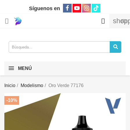
Síguenos en
shopp


(0)
MENÚ
Inicio
Modelismo
Oro Verde 77176
-10%