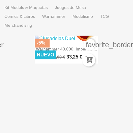
Kit Models & Maquetas
Juegos de Mesa
Comics & Libros
Warhammer
Modelismo
TCG
Merchandising
-5%
er
favorite_border
Warhammer 40.000: Imperium...
NUEVO
33,25 €
35,00 €