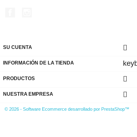
Facebook
Instagram

SU CUENTA
key
INFORMACIÓN DE LA TIENDA

PRODUCTOS

NUESTRA EMPRESA
© 2026 - Software Ecommerce desarrollado por PrestaShop™