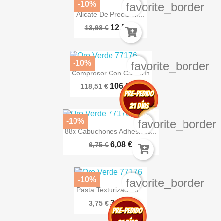
-10%
favorite_border
Alicate De Precision...
12,58 €
13,98 €
-10%
favorite_border
Compresor Con Calderín
106,66 €
118,51 €
-10%
favorite_border
88x Cabuchones Adhesivos...
6,08 €
6,75 €
-10%
favorite_border
Pasta Texturizadora...
3,38 €
3,75 €