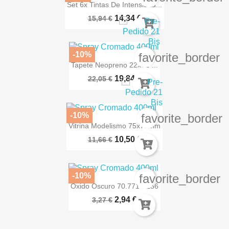
Set 6x Tintas De Intensidad...
14,34 €
15,94 €
-10%
favorite_border
Tapete Neopreno 22x32"...
19,84 €
22,05 €
-10%
favorite_border
Vitrina Modelismo 75x75mm
10,50 €
11,66 €
-10%
favorite_border
Óxido Oscuro 70.771 - 156
2,94 €
3,27 €