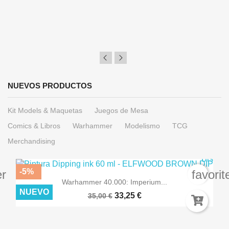
NUEVOS PRODUCTOS
Kit Models & Maquetas
Juegos de Mesa
Comics & Libros
Warhammer
Modelismo
TCG
Merchandising
-5%
er
favori
Warhammer 40.000: Imperium...
NUEVO
33,25 €
35,00 €