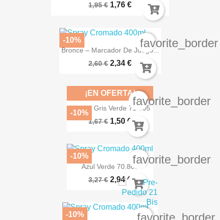
1,76 €
1,95 €
-10%
favorite_border
Bronce – Marcador De Juego...
2,34 €
2,60 €
¡EN OFERTA!
favorite_border
Interior Gris Verde 71.305
-10%
1,50 €
1,67 €
-10%
favorite_border
Azul Verde 70.808
2,94 €
3,27 €
-10%
favorite_border