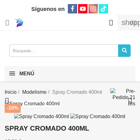
Síguenos en
shopp


(0)
MENÚ
Inicio
Modelismo
Spray Cromado 400ml


-10%
SPRAY CROMADO 400ML