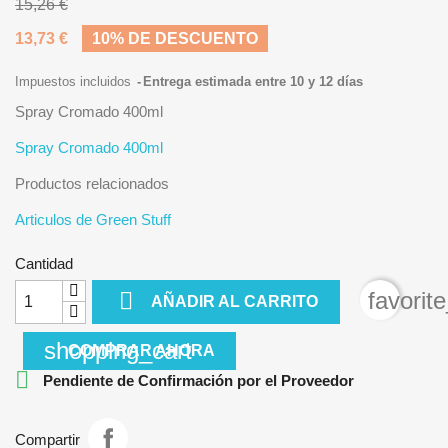
15,26 €
13,73 €
10% DE DESCUENTO
Impuestos incluidos
Entrega estimada entre 10 y 12 días
Spray Cromado 400ml
Spray Cromado 400ml
Productos relacionados
Articulos de Green Stuff
Cantidad

favorit
AÑADIR AL CARRITO
shopping_cart
COMPRAR AHORA

Pendiente de Confirmación por el Proveedor
Compartir