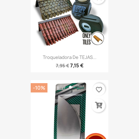
Troqueladora De TEJAS...
7,15 €
7,95 €
-10%
favorite_border