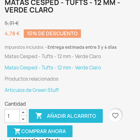
MATAS CESPED - TUFTS - 12 MM -
VERDE CLARO
5,31 €
4,78 €
10% DE DESCUENTO
Impuestos incluidos
Entrega estimada entre 3 y 4 días
Matas Cesped - Tufts - 12 mm - Verde Claro
Matas Cesped - Tufts - 12 mm - Verde Claro
Productos relacionados
Articulos de Green Stuff
Cantidad

favorite_border
AÑADIR AL CARRITO
shopping_cart
COMPRAR AHORA