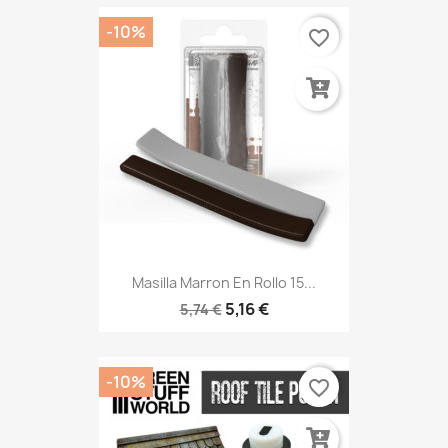
-10%
favorite_border
Masilla Marron En Rollo 15...
5,16 €
5,74 €
-10%
favorite_border