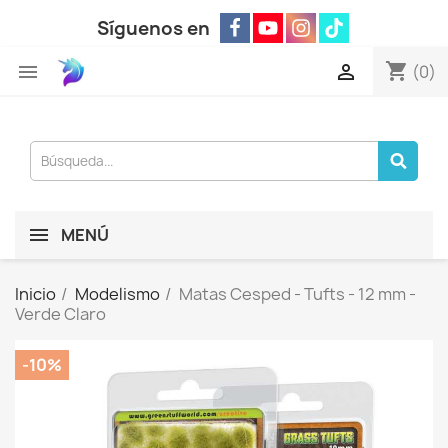
Síguenos en
shopping_cart


(0)
MENÚ
Inicio
Modelismo
Matas Cesped - Tufts - 12 mm -
Verde Claro
-10%