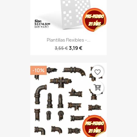
Plantillas Flexibles -...
3,19 €
3,55 €
-10%
favorite_border