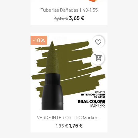
Tuberías Dañadas 1:48-1:35
3,65 €
4,05 €
-10%
favorite_border
VERDE INTERIOR – RC Marker...
1,76 €
1,95 €