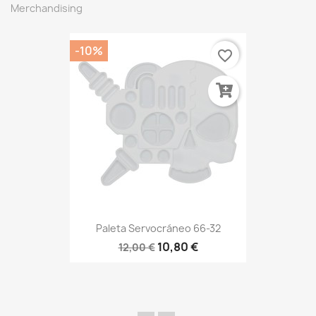
Merchandising
-10%
favorite_border
Paleta Servocráneo 66-32
10,80 €
12,00 €