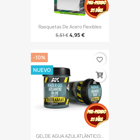
Rasquetas De Acero Flexibles
4,95 €
5,51 €
-10%
favorite_border
NUEVO
GEL DE AGUA AZUL ATLÁNTICO...