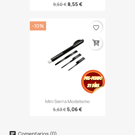
8,55 €
9,50 €
-10%
favorite_border
Mini Sierra Modelismo
5,06 €
5,63 €
Comentarios (0)