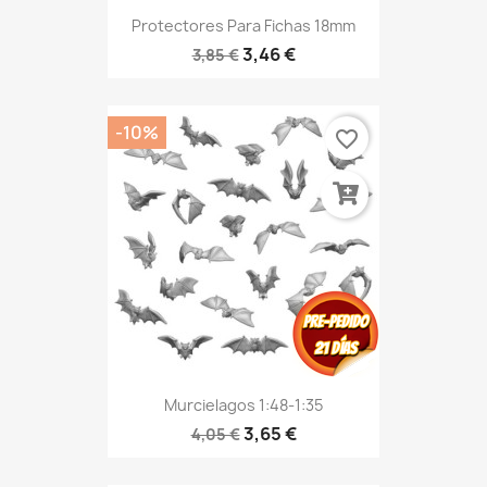
Protectores Para Fichas 18mm
3,46 €
3,85 €
-10%
favorite_border
Murcielagos 1:48-1:35
3,65 €
4,05 €