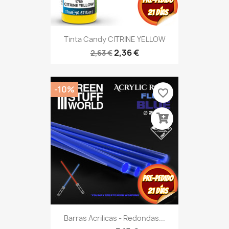
Tinta Candy CITRINE YELLOW
2,36 €
2,63 €
-10%
favorite_border
Barras Acrilicas - Redondas...