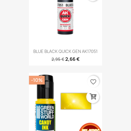
BLUE BLACK QUICK GEN AK17051
2,66 €
2,95 €
-10%
favorite_border