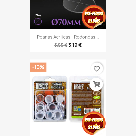
Peanas Acrilicas - Redondas...
3,19 €
3,55 €
-10%
favorite_border