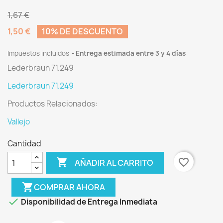
1,67 €
1,50 €
10% DE DESCUENTO
Impuestos incluidos
Entrega estimada entre 3 y 4 días
Lederbraun 71.249
Lederbraun 71.249
Productos Relacionados:
Vallejo
Cantidad

favorite_border
AÑADIR AL CARRITO
shopping_cart
COMPRAR AHORA

Disponibilidad de Entrega Inmediata