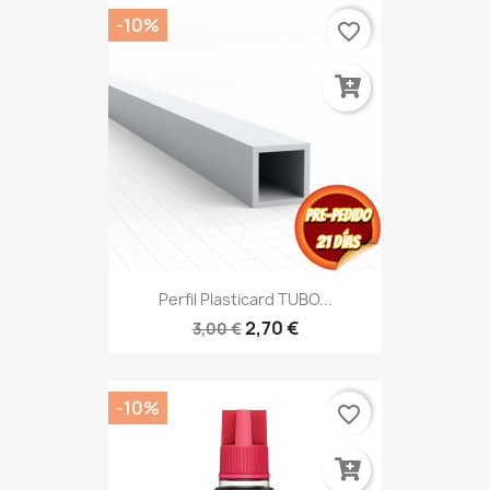
-10%
favorite_border
Perfil Plasticard TUBO...
2,70 €
3,00 €
-10%
favorite_border