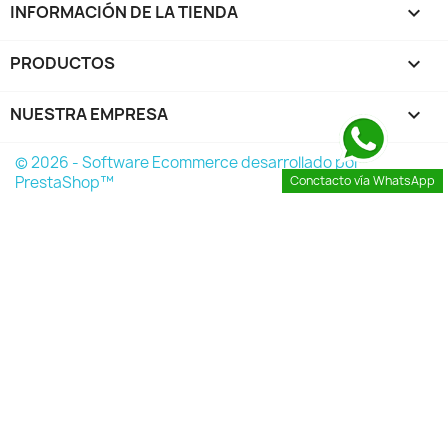
INFORMACIÓN DE LA TIENDA
keyboard_arrow_down
PRODUCTOS

NUESTRA EMPRESA

© 2026 - Software Ecommerce desarrollado por
PrestaShop™
Conctacto vía WhatsApp