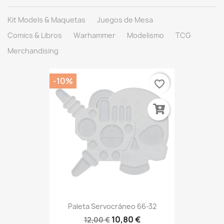
Kit Models & Maquetas
Juegos de Mesa
Comics & Libros
Warhammer
Modelismo
TCG
Merchandising
-10%
favorite_border
Paleta Servocráneo 66-32
10,80 €
12,00 €