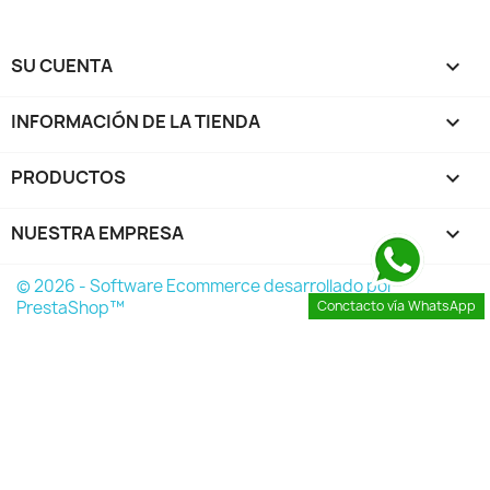
SU CUENTA

INFORMACIÓN DE LA TIENDA
keyboard_arrow_down
PRODUCTOS

NUESTRA EMPRESA

© 2026 - Software Ecommerce desarrollado por
PrestaShop™
Conctacto vía WhatsApp