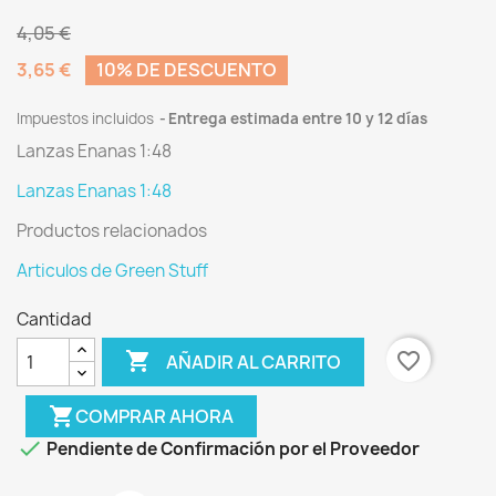
4,05 €
3,65 €
10% DE DESCUENTO
Impuestos incluidos
Entrega estimada entre 10 y 12 días
Lanzas Enanas 1:48
Lanzas Enanas 1:48
Productos relacionados
Articulos de Green Stuff
Cantidad

favorite_border
AÑADIR AL CARRITO
shopping_cart
COMPRAR AHORA

Pendiente de Confirmación por el Proveedor