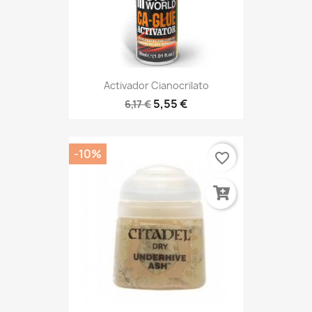
Activador Cianocrilato
5,55 €
6,17 €
-10%
favorite_border