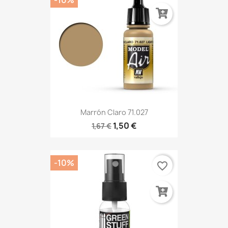
-10%
Marrón Claro 71.027
1,50 €
1,67 €
-10%
favorite_border