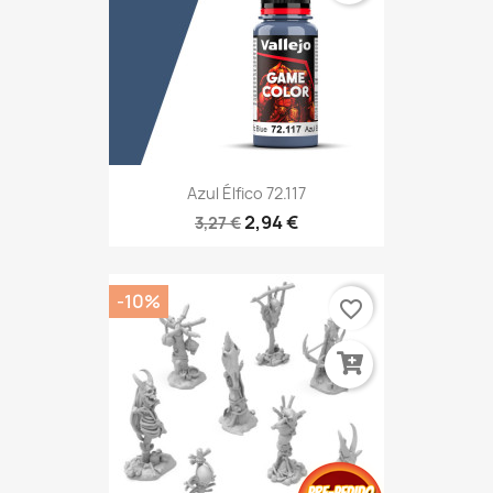
Azul Élfico 72.117
2,94 €
3,27 €
-10%
favorite_border