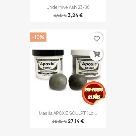
Underhive Ash 23-08
3,24 €
3,60 €
-10%
favorite_border
Masilla APOXIE SCULPT 1Lb...
27,14 €
30,15 €