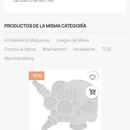
Lanzas Enanas 1:48
PRODUCTOS DE LA MISMA CATEGORÍA
Kit Models & Maquetas
Juegos de Mesa
Comics & Libros
Warhammer
Modelismo
TCG
Merchandising
-10%
favorite_border