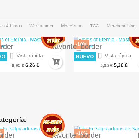
cs & Libros
Warhammer
Modelismo
TCG
Merchandising
-10%
order
favorite_border


Vista rápida
Vista rápida
VO
NUEVO
IERTO LUNAR – TERRENOS...
CÉSPED FLOCK 2MM SECO A
6,26 €
5,36 €
6,95 €
5,95 €
ategoría:
%
-10%
order
favorite_border