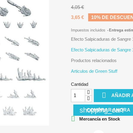
4,05 €
3,65 €
10% DE DESCUE
Impuestos incluidos
Entrega esti
Efecto Salpicaduras de Sangre 
Efecto Salpicaduras de Sangre 
Productos relacionados
Articulos de Green Stuff
Cantidad

AÑADIR 
shopping_cart
COMPRAR AHORA

Mercancía en Stock