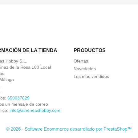
RMACIÓN DE LA TIENDA
PRODUCTOS
as Hobby S.L.
Ofertas
tinez de la Rosa 100 Local
Novedades
as
Los más vendidos
Málaga
a
a
nos:
650037829
os un mensaje de correo
nico:
info@atheneashobby.com
© 2026 - Software Ecommerce desarrollado por PrestaShop™