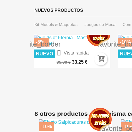
NUEVOS PRODUCTOS
Kit Models & Maquetas
Juegos de Mesa
Comi
-5%
-10%
favorite_border
favorite_b

ida
Vista rápida
NUEVO
NUE
ES AK8258
Warhammer 40.000: Imperium...
DES
€
33,25 €
35,00 €
8 otros productos en la misma c
-10%
-10
favorite_b