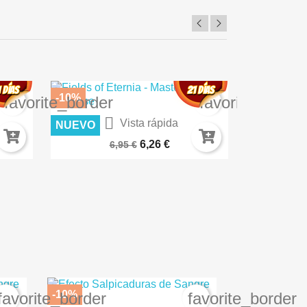
-10%
-10%
favorite_border
favorite_borde

Vista rápida
NUEVO
NUEVO
K8223
TEXTURA DE MUSGO 100ML AK8038
ROCAS VOL
6,26 €
6,95 €
-10%
favorite_border
favorite_border