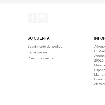
Facebook
Instagram
SU CUENTA
INFO
Seguimiento del pedido
Athene
C. Mar
Iniciar sesión
Athene
Crear una cuenta
29010 
Málag
Españ
Lláme
Envíen
electró