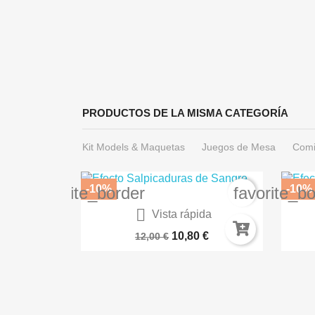
PRODUCTOS DE LA MISMA CATEGORÍA
Kit Models & Maquetas
Juegos de Mesa
Comi
-10%
-10%
favorite_border
favorite_b

ida
Vista rápida
a AK16044
Paleta Servocráneo 66-32
BA
€
10,80 €
12,00 €