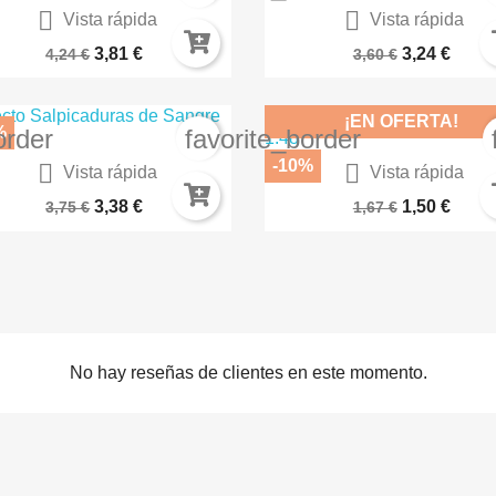


Vista rápida
Vista rápida
Cabezas De Soldados Del...
Base Macragge Blue 21-0
3,81 €
3,24 €
4,24 €
3,60 €
¡EN OFERTA!
%
order
favorite_border
-10%


Vista rápida
Vista rápida
Pincel Redondo 2 ABT830-2
IJA Marrón Tierra 71.136
3,38 €
1,50 €
3,75 €
1,67 €
No hay reseñas de clientes en este momento.