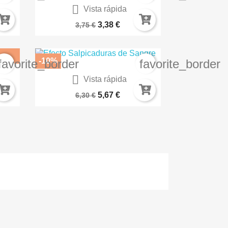

Vista rápida
8
Lavado Óxido Claro SKU: AK046
3,38 €
3,75 €
-10%
favorite_border
favorite_border

Vista rápida
Contrast Flesh Tearers Red...
5,67 €
6,30 €