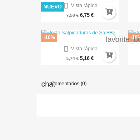

Vista rápida
NUEVO
SPRAY IMPRIMACIÓN FINA PARA...
6,75 €
7,50 €
-10%
-10
favorite_b

Vista rápida
Pigmentos Luminiscentes -...
5,16 €
5,74 €
Comentarios (0)