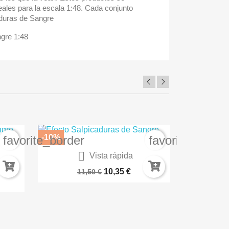
deales para la escala 1:48. Cada conjunto
aduras de Sangre
gre 1:48
-10%
-30%
favorite_border
favorite_borde

Vista rápida
A
BARNIZ PROTECTOR SPRAY AK1015
Carme
10,35 €
11,50 €