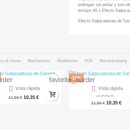
entregan sin pintar y son i
incluye 40 x Efecto Salpic
Efecto Salpicaduras de San
cs & Libros
Warhammer
Modelismo
TCG
Merchandising
-10%
order
favorite_border


Vista rápida
Vista rápida
RNIZ SEMIBRILLANTE EN...
SPRAY COLOR ARMADUR
DORADA...
10,35 €
11,50 €
10,35 €
11,50 €