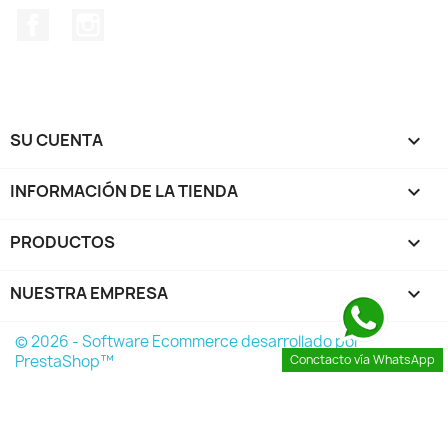
Facebook
Instagram
SU CUENTA

INFORMACIÓN DE LA TIENDA
keyboard_arrow_down
PRODUCTOS

NUESTRA EMPRESA

© 2026 - Software Ecommerce desarrollado por
PrestaShop™
Conctacto vía WhatsApp