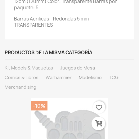
12cm (120mm) Color: Transparente Barras por
paquete: 5
Barras Acrilicas - Redondas 5 mm
TRANSPARENTES
PRODUCTOS DE LA MISMA CATEGORÍA
Kit Models & Maquetas
Juegos de Mesa
Comics & Libros
Warhammer
Modelismo
TCG
Merchandising
-10%
favorite_border