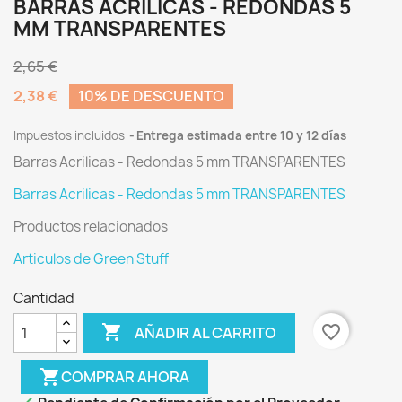
BARRAS ACRILICAS - REDONDAS 5
MM TRANSPARENTES
2,65 €
2,38 €
10% DE DESCUENTO
Impuestos incluidos
Entrega estimada entre 10 y 12 días
Barras Acrilicas - Redondas 5 mm TRANSPARENTES
Barras Acrilicas - Redondas 5 mm TRANSPARENTES
Productos relacionados
Articulos de Green Stuff
Cantidad

favorite_border
AÑADIR AL CARRITO
shopping_cart
COMPRAR AHORA