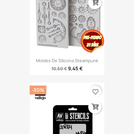
Moldes De Silicona Steampunk
9,45 €
10,50 €
-30%
favorite_border