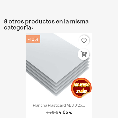
8 otros productos en la misma
categoría:
-10%
favorite_border
Plancha Plasticard ABS 0'25...
4,05 €
4,50 €