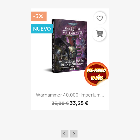
-5%
favorite_border
NUEVO
Warhammer 40.000: Imperium...
33,25 €
35,00 €