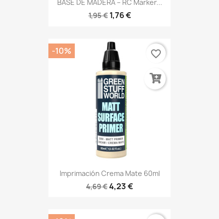
BASE DE MADERA – RC Marker...
1,76 €
1,95 €
-10%
favorite_border
Imprimación Crema Mate 60ml
4,23 €
4,69 €