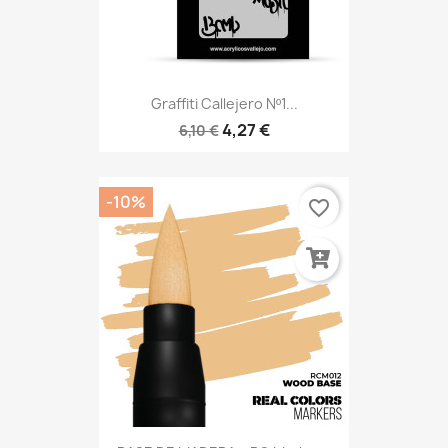
Graffiti Callejero Nº1...
4,27 €
6,10 €
-10%
favorite_border