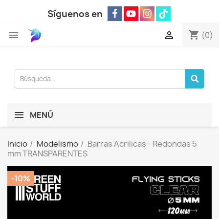
Síguenos en
shopping_cart


(0)
MENÚ
Inicio
Modelismo
Barras Acrilicas - Redondas 5
mm TRANSPARENTES
-10%