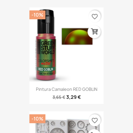
-10%
favorite_border
Pintura Camaleon RED GOBLIN
3,29 €
3,65 €
-10%
favorite_border