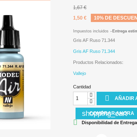
1,67 €
1,50 €
10% DE DESCUE
Impuestos incluidos
Entrega esti
Gris AF Ruso 71.344
Gris AF Ruso 71.344
Productos Relacionados:
Vallejo
Cantidad

AÑADIR 
shopping_cart
COMPRAR AHORA

Disponibilidad de Entrega