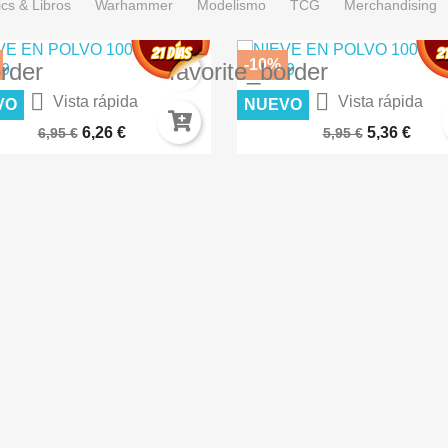
cs & Libros
Warhammer
Modelismo
TCG
Merchandising
-10%
order
favorite_border


Vista rápida
Vista rápida
VO
NUEVO
IERTO LUNAR – TERRENOS...
CÉSPED FLOCK 2MM SECO A
6,26 €
5,36 €
6,95 €
5,95 €