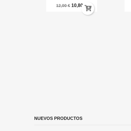
10,80 €
12,00 €
ida
a AK16044
€
NUEVOS PRODUCTOS