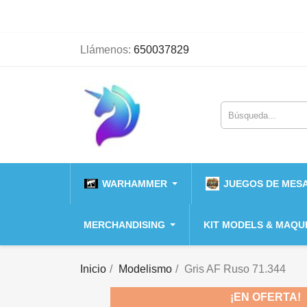
Llámenos:
650037829
WARHAMMER
JUEGOS DE MESA
MERCHANDISING
KIT MODELS & MAQU
Inicio
Modelismo
Gris AF Ruso 71.344
¡EN OFERTA!