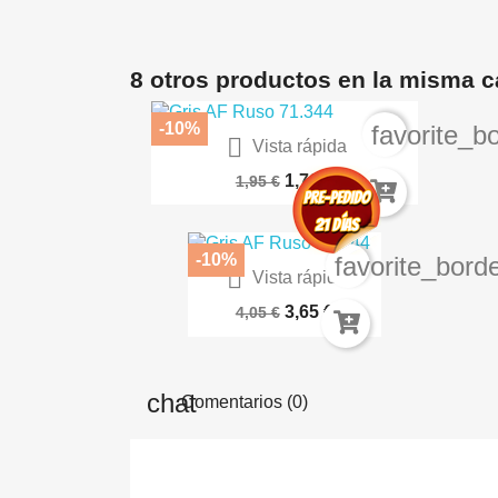
8 otros productos en la misma c
-10%
favorite_b

Vista rápida
VERDE OLIVA– RC Marker RCM021
1,76 €
1,95 €
-10%
favorite_bord

Vista rápida
Setas Silvestres 1:48-1:35
3,65 €
4,05 €
Comentarios (0)