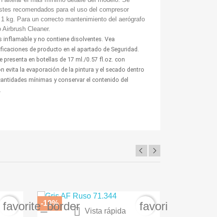
ustes recomendados para el uso del compresor
 1 kg. Para un correcto mantenimiento del aerógrafo
Airbrush Cleaner.
 inflamable y no contiene disolventes. Vea
tificaciones de producto en el apartado de Seguridad.
 presenta en botellas de 17 ml./0.57 fl.oz. con
 evita la evaporación de la pintura y el secado dentro
 cantidades mínimas y conservar el contenido del
.
-10%
-30
favorite_border
favorite_border

Vista rápida
A
BARNIZ PROTECTOR SPRAY AK1015
Carme