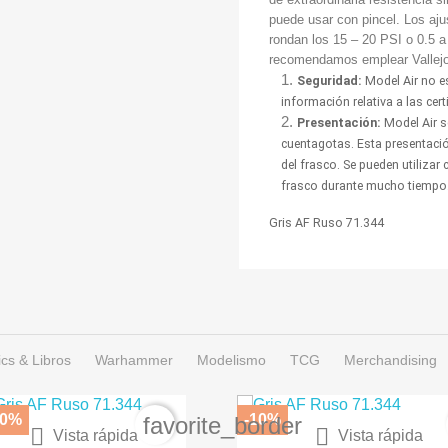
puede usar con pincel. Los aj
rondan los 15 – 20 PSI o 0.5 a
recomendamos emplear Vallejo 
Seguridad:
Model Air no es
información relativa a las cer
Presentación:
Model Air se
cuentagotas. Esta presentación
del frasco. Se pueden utilizar
frasco durante mucho tiempo
Gris AF Ruso 71.344
cs & Libros
Warhammer
Modelismo
TCG
Merchandising
10%
-10%
r
favorite_border


Vista rápida
Vista rápida
RNIZ SEMIBRILLANTE EN...
SPRAY COLOR ARMADUR