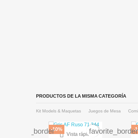
PRODUCTOS DE LA MISMA CATEGORÍA
Kit Models & Maquetas
Juegos de Mesa
Comi
-10%
-
favorite_border
favorite_borde

Vista rápida
Paleta Servocráneo 66-32
BA