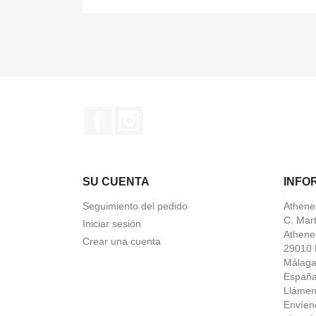
Facebook
Instagram
SU CUENTA
INFO
Seguimiento del pedido
Athene
C. Mar
Iniciar sesión
Athene
Crear una cuenta
29010 
Málag
Españ
Lláme
Envíen