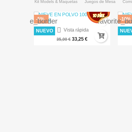
Kit Models & Maquetas
Juegos de Mesa
Comi
-5%
-10%
favorite_border
favorite_b

Vista rápida
NUEVO
NUE
Warhammer 40.000: Imperium...
DES
33,25 €
35,00 €
ida
ES AK8258
€