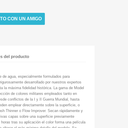
TO CON UN AMIGO
es del producto
se de agua, especialmente formulados para
 rigurosamente desarrollado por nuestros expertos
sta la máxima fidelidad histórica. La gama de Model
ección de colores militares empleados tanto en
de conflictos de la I y II Guerra Mundial, hasta
eden emplear directamente sobre la superficie, o
rush Thinner o Flow Improver. Secan rápidamente y
ivas capas sobre una superficie previamente
horas tras su aplicación el color forma una película
in alterar el más mínimo detalle del modelo. Se