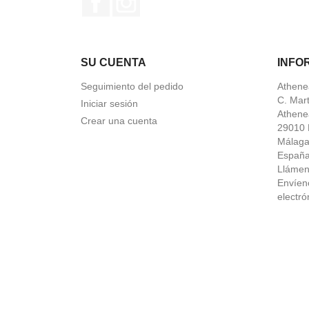
SU CUENTA
INFO
Seguimiento del pedido
Athene
C. Mar
Iniciar sesión
Athene
Crear una cuenta
29010 
Málag
Españ
Lláme
Envíen
electró