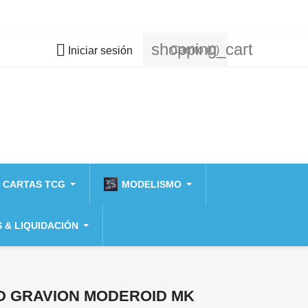
shopping_cart

Carrito
(0)
Iniciar sesión
 CARTAS TCG
MODELISMO
 & LIQUIDACIÓN
D GRAVION MODEROID MK