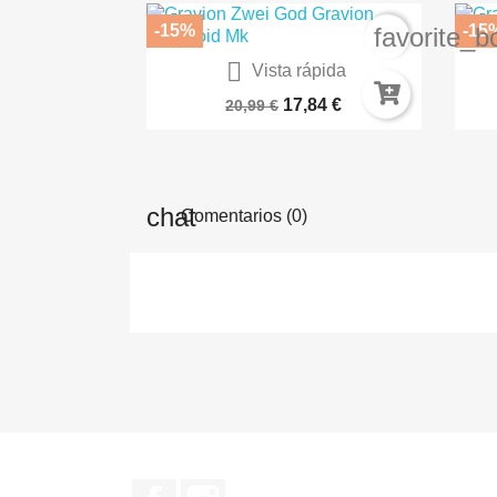
-15%
-15
favorite_b

Vista rápida
GUNDAM - HG Dom Trooper -...
17,84 €
20,99 €
Comentarios (0)
Facebook
Instagram