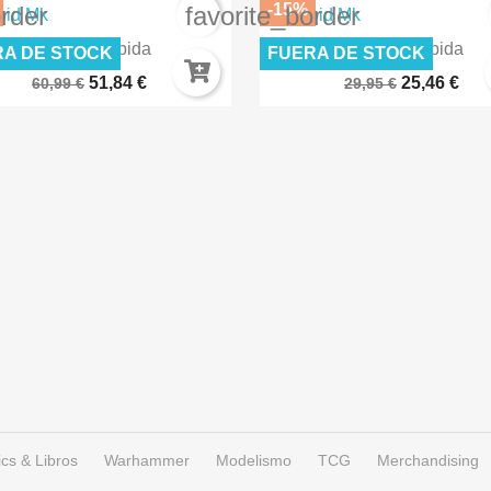
-15%
order
favorite_border


Vista rápida
Vista rápida
RA DE STOCK
FUERA DE STOCK
AGON BALL - Model Kit -...
DRAGON BALL - Figure-Rise
51,84 €
25,46 €
60,99 €
29,95 €
cs & Libros
Warhammer
Modelismo
TCG
Merchandising