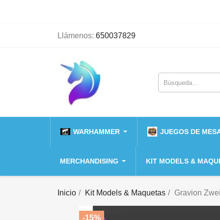
Llámenos:
650037829
WARHAMMER
JUEGOS DE MESA
MERCHANDISING
KIT MODELS & MAQU
Inicio
Kit Models & Maquetas
Gravion Zwe
-15%