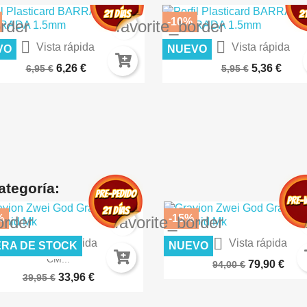
-10%
order
favorite_border


Vista rápida
Vista rápida
VO
NUEVO
IERTO LUNAR – TERRENOS...
CÉSPED FLOCK 2MM SECO A
6,26 €
5,36 €
6,95 €
5,95 €
ategoría:
%
-15%
order
favorite_border


Vista rápida
Vista rápida
RA DE STOCK
NUEVO
ED FORCE SET MONTAJE 14
Knights & Magic Goldleo...
CM...
79,90 €
94,00 €
33,96 €
39,95 €