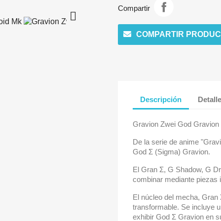
Compartir

COMPARTIR PRODUC
Descripción
Detall
Gravion Zwei God Gravion
De la serie de anime "Grav
God Σ (Sigma) Gravion.
El Gran Σ, G Shadow, G Dri
combinar mediante piezas 
El núcleo del mecha, Gran Σ
transformable. Se incluye 
exhibir God Σ Gravion en s