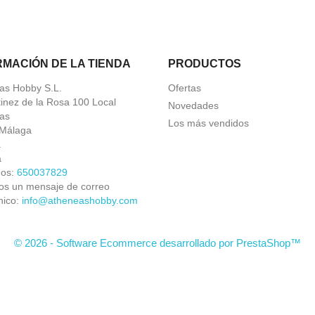
RMACIÓN DE LA TIENDA
PRODUCTOS
as Hobby S.L.
Ofertas
tinez de la Rosa 100 Local
Novedades
as
Los más vendidos
Málaga
a
a
nos:
650037829
os un mensaje de correo
nico:
info@atheneashobby.com
© 2026 - Software Ecommerce desarrollado por PrestaShop™