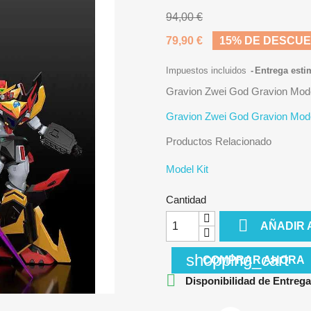
94,00 €
79,90 €
15% DE DESCU
Impuestos incluidos
Entrega esti
Gravion Zwei God Gravion Mod
Gravion Zwei God Gravion Mod
Productos Relacionado
Model Kit
Cantidad

AÑADIR 
shopping_cart
COMPRAR AHORA

Disponibilidad de Entrega