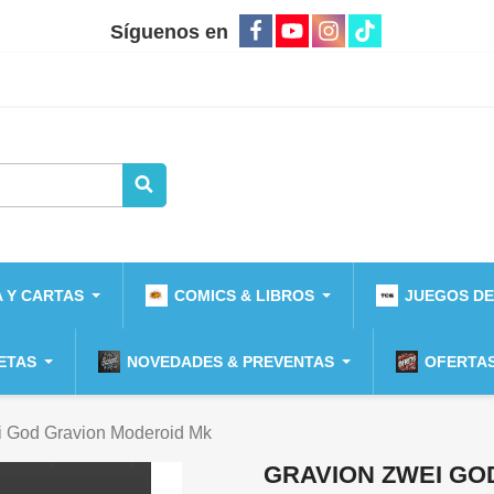
Síguenos en
 Y CARTAS
COMICS & LIBROS
JUEGOS DE
ETAS
NOVEDADES & PREVENTAS
OFERTAS
i God Gravion Moderoid Mk
GRAVION ZWEI GO