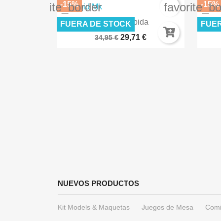
-15%
-15%
favorite_border
favorite_b

ida
Vista rápida
FUERA DE STOCK
FUE
l® -...
DRAGON BALL - Model Kit -...
DR
€
29,71 €
34,95 €
NUEVOS PRODUCTOS
Kit Models & Maquetas
Juegos de Mesa
Comi