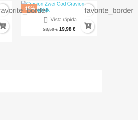
-15%
favorite_border
favorite_border

Vista rápida
ION
Marvel Rivals Champion...
19,98 €
23,50 €