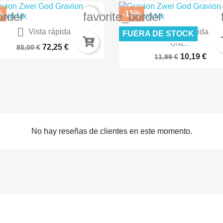
%
-15%
order
favorite_border


Vista rápida
Vista rápida
FUERA DE STOCK
Ginga Kikoutai Majestic...
TRANSFORMERS GENERAT
ONE...
72,25 €
85,00 €
10,19 €
11,99 €
No hay reseñas de clientes en este momento.