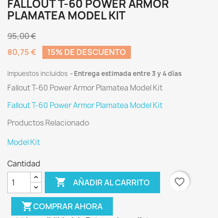
FALLOUT T-60 POWER ARMOR
PLAMATEA MODEL KIT
95,00 €
80,75 €
15% DE DESCUENTO
Impuestos incluidos
Entrega estimada entre 3 y 4 días
Fallout T-60 Power Armor Plamatea Model Kit
Fallout T-60 Power Armor Plamatea Model Kit
Productos Relacionado
Model Kit
Cantidad

favorite_border
AÑADIR AL CARRITO
shopping_cart
COMPRAR AHORA