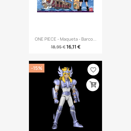
ONE PIECE - Maqueta - Barco...
16,11 €
18,95 €
-15%
favorite_border