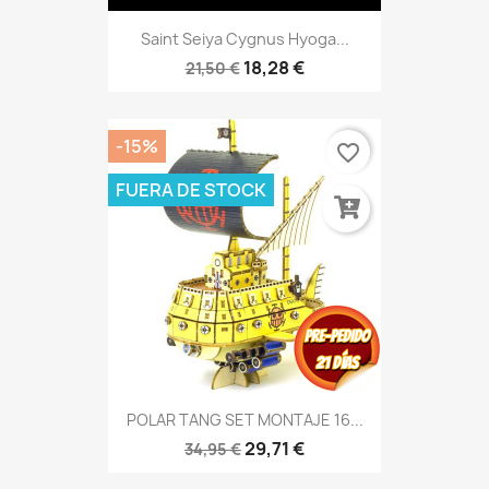
Saint Seiya Cygnus Hyoga...
18,28 €
21,50 €
-15%
favorite_border
FUERA DE STOCK
POLAR TANG SET MONTAJE 16...
29,71 €
34,95 €