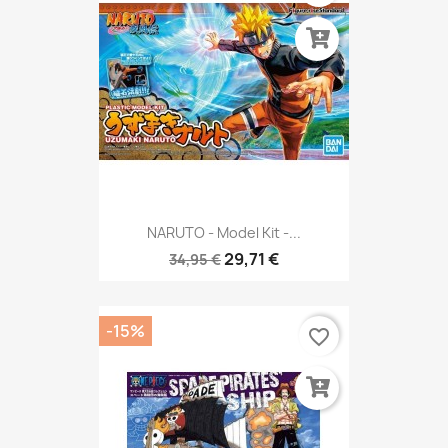
NARUTO - Model Kit -...
29,71 €
34,95 €
-15%
favorite_border