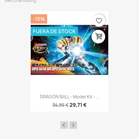
Merchandising
-15%
favorite_border
FUERA DE STOCK
DRAGON BALL - Model Kit -...
29,71 €
34,95 €