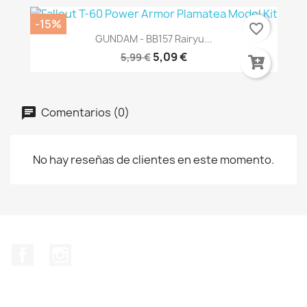
-15%
favorite_border
GUNDAM - BB157 Rairyu...
5,09 €
5,99 €
Comentarios (0)
No hay reseñas de clientes en este momento.
Facebook
Instagram