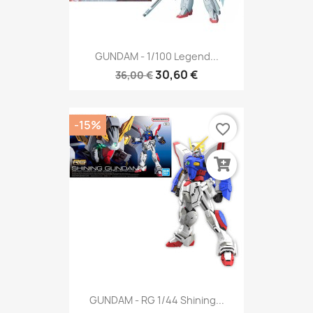
GUNDAM - 1/100 Legend...
30,60 €
36,00 €
-15%
favorite_border
GUNDAM - RG 1/44 Shining...