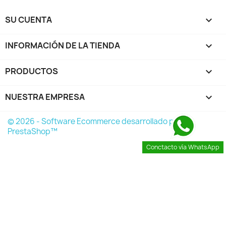
SU CUENTA

INFORMACIÓN DE LA TIENDA
keyboard_arrow_down
PRODUCTOS

NUESTRA EMPRESA

© 2026 - Software Ecommerce desarrollado por
PrestaShop™
Conctacto vía WhatsApp