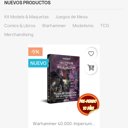
NUEVOS PRODUCTOS
Kit Models & Maquetas
Juegos de Mesa
Comics & Libros
Warhammer
Modelismo
TCG
Merchandising
-5%
favorite_border
NUEVO
Warhammer 40.000: Imperium...