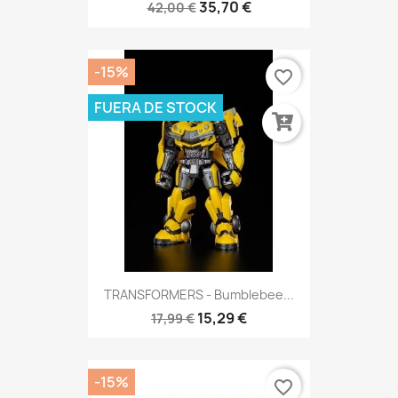
35,70 €
42,00 €
-15%
favorite_border
FUERA DE STOCK
TRANSFORMERS - Bumblebee...
15,29 €
17,99 €
-15%
favorite_border