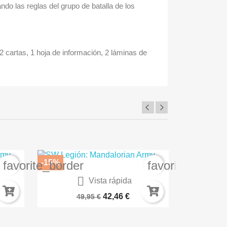
ndo las reglas del grupo de batalla de los
42 cartas, 1 hoja de información, 2 láminas de
-15%
-15%
favorite_border
favorite_borde

Vista rápida
Star Wars La Batalla De Hoth
Thunder
42,46 €
49,95 €
16