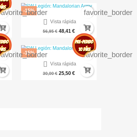
-15%
favorite_border
favorite_border

Vista rápida
k
Fighters Of The Pacific
48,41 €
56,95 €
-15%
favorite_border
favorite_border

Vista rápida
)
Cities
25,50 €
30,00 €