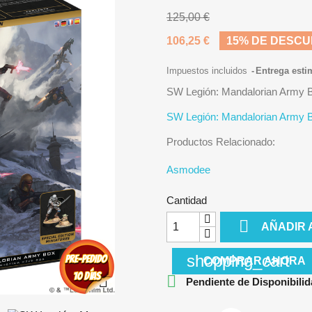
125,00 €
106,25 €
15% DE DESC
Impuestos incluidos
Entrega esti
SW Legión: Mandalorian Army 
SW Legión: Mandalorian Army 
Productos Relacionado:
Asmodee
Cantidad

AÑADIR 
shopping_cart
COMPRAR AHORA


Pendiente de Disponibilid