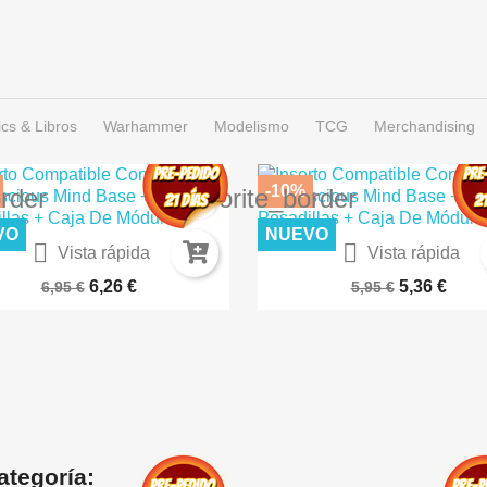
cs & Libros
Warhammer
Modelismo
TCG
Merchandising
-10%
order
favorite_border
VO
NUEVO


Vista rápida
Vista rápida
IERTO LUNAR – TERRENOS...
CÉSPED FLOCK 2MM SECO A
6,26 €
5,36 €
6,95 €
5,95 €
ategoría: