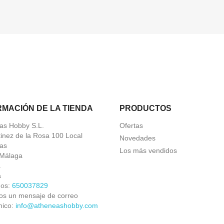
RMACIÓN DE LA TIENDA
PRODUCTOS
as Hobby S.L.
Ofertas
tinez de la Rosa 100 Local
Novedades
as
Los más vendidos
Málaga
a
a
nos:
650037829
os un mensaje de correo
nico:
info@atheneashobby.com