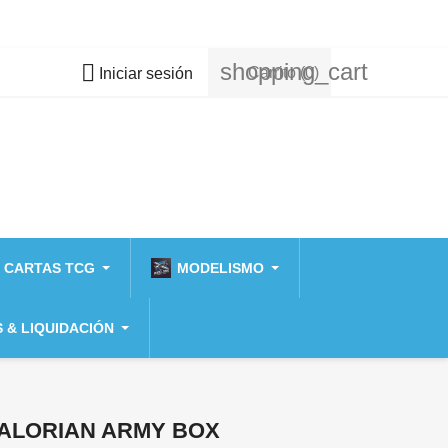
shopping_cart

Carrito
(0)
Iniciar sesión
 CARTAS TCG
MODELISMO
 & LIQUIDACIÓN
ALORIAN ARMY BOX