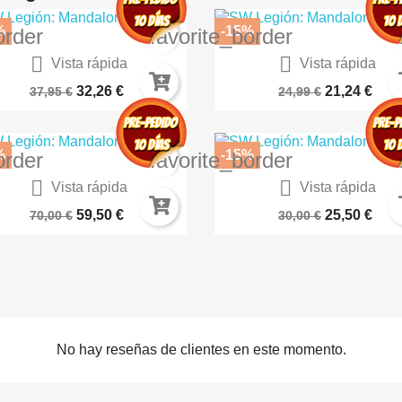
%
-15%
order
favorite_border


Vista rápida
Vista rápida
Undaunted Normandy
Exploding Kittens Party Pac
32,26 €
21,24 €
37,95 €
24,99 €
%
-15%
order
favorite_border


Vista rápida
Vista rápida
Gaia Project (Español)
La Clave Perdida (Español
59,50 €
25,50 €
70,00 €
30,00 €
No hay reseñas de clientes en este momento.