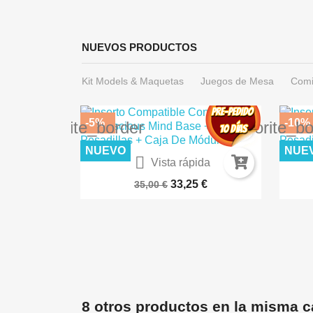
NUEVOS PRODUCTOS
Kit Models & Maquetas
Juegos de Mesa
Comi
-5%
-10%
favorite_border
favorite_b
NUEVO
NUE

ida
Vista rápida
ES AK8258
Warhammer 40.000: Imperium...
DES
€
33,25 €
35,00 €
8 otros productos en la misma c