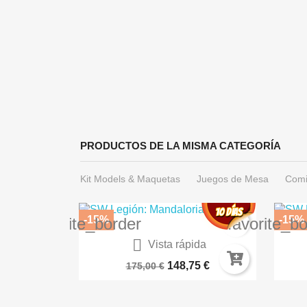
PRODUCTOS DE LA MISMA CATEGORÍA
Kit Models & Maquetas
Juegos de Mesa
Comi
-15%
-15%
favorite_border
favorite_b

ida
Vista rápida
ole...
DESCENT: LEYENDAS DE LAS...
 €
148,75 €
175,00 €