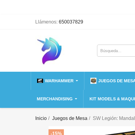
Llámenos:
650037829
WARHAMMER
JUEGOS DE MESA
MERCHANDISING
KIT MODELS & MAQU
Inicio
Juegos de Mesa
SW Legión: Mandal
-15%