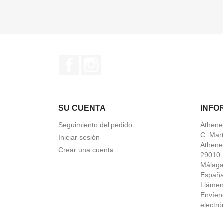
Facebook
Instagram
SU CUENTA
INFO
Seguimiento del pedido
Athene
C. Mar
Iniciar sesión
Athene
Crear una cuenta
29010 
Málag
Españ
Lláme
Envíen
electró