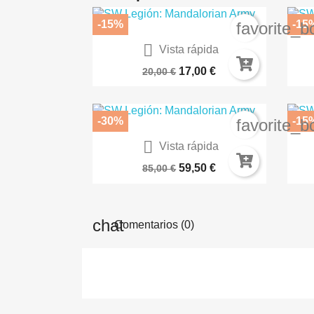
-15%
-15
favorite_b

Vista rápida
Unstable Unicorns (Español)
17,00 €
20,00 €
-30%
-15
favorite_b

Vista rápida
¡Esparta! (version KS)
59,50 €
85,00 €
Comentarios (0)