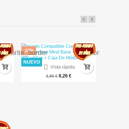
-10%
-10%
favorite_border
favorite_borde
NUEVO
NUEVO

Vista rápida
K8223
TEXTURA DE MUSGO 100ML AK8038
ROCAS VOL
6,26 €
6,95 €