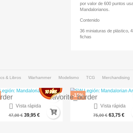
por valor de 600 puntos usa
Mandalorianos.
Contenido
36 miniaturas de plástico, 
fichas
cs & Libros
Warhammer
Modelismo
TCG
Merchandising
-15%
order
favorite_border


Vista rápida
Vista rápida
Maravillas Del Mundo
SETI
39,95 €
63,75 €
47,00 €
75,00 €