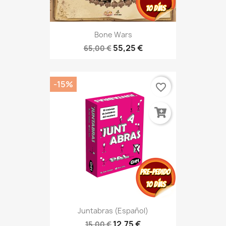
Bone Wars
55,25 €
65,00 €
-15%
favorite_border
Juntabras (Español)
12,75 €
15,00 €