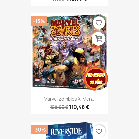
-15%
favorite_border
Marvel Zombies X-Men...
110,46 €
129,95 €
-30%
favorite_border