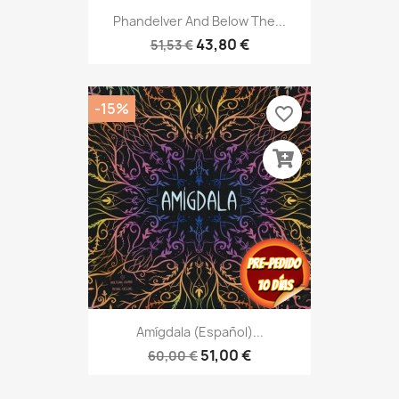
Phandelver And Below The...
43,80 €
51,53 €
-15%
favorite_border
Amígdala (Español)...
51,00 €
60,00 €