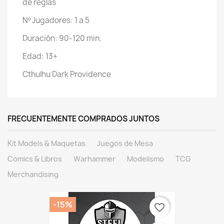
de reglas
Nº Jugadores: 1 a 5
Duración: 90-120 min.
Edad: 13+
Cthulhu Dark Providence
FRECUENTEMENTE COMPRADOS JUNTOS
Kit Models & Maquetas
Juegos de Mesa
Comics & Libros
Warhammer
Modelismo
TCG
Merchandising
-15%
favorite_border