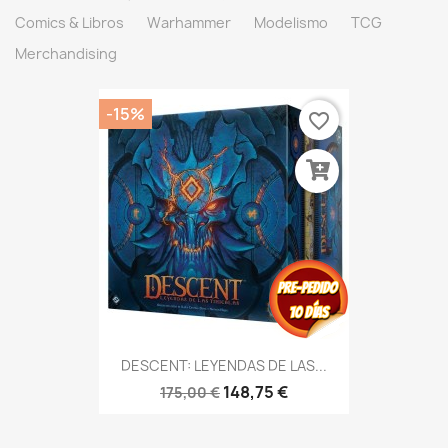
Comics & Libros
Warhammer
Modelismo
TCG
Merchandising
-15%
favorite_border
DESCENT: LEYENDAS DE LAS...
148,75 €
175,00 €