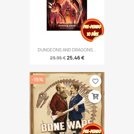
DUNGEONS AND DRAGONS...
25,46 €
29,95 €
-15%
favorite_border