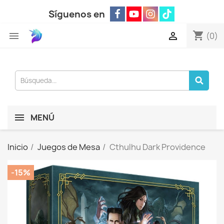
Síguenos en
shopping_cart


(0)
MENÚ
Inicio
Juegos de Mesa
Cthulhu Dark Providence
-15%