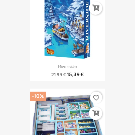
Riverside
15,39 €
21,99 €
-10%
favorite_border