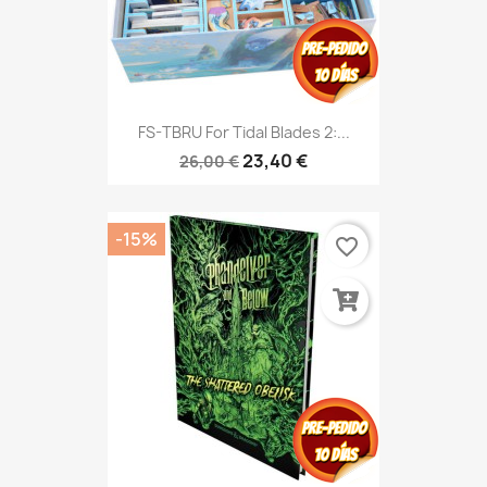
FS-TBRU For Tidal Blades 2:...
23,40 €
26,00 €
-15%
favorite_border