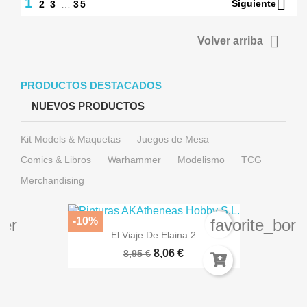

1
Siguiente
2
3
…
35

Volver arriba
PRODUCTOS DESTACADOS
NUEVOS PRODUCTOS
Kit Models & Maquetas
Juegos de Mesa
Comics & Libros
Warhammer
Modelismo
TCG
Merchandising
-10%
der
favorite_bord
El Viaje De Elaina 2
8,06 €
8,95 €