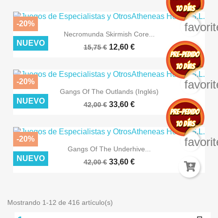
-20%
favori
Necromunda Skirmish Core...
NUEVO
12,60 €
15,75 €
-20%
favori
Gangs Of The Outlands (Inglés)
NUEVO
33,60 €
42,00 €
-20%
favori
Gangs Of The Underhive...
NUEVO
33,60 €
42,00 €
Mostrando 1-12 de 416 artículo(s)