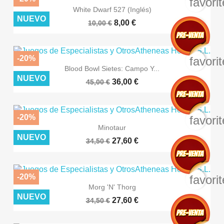
favori
White Dwarf 527 (Inglés)
NUEVO
8,00 €
10,00 €
-20%
favori
Blood Bowl Sietes: Campo Y...
NUEVO
36,00 €
45,00 €
-20%
favori
Minotaur
NUEVO
27,60 €
34,50 €
-20%
favori
Morg 'n' Thorg
NUEVO
27,60 €
34,50 €