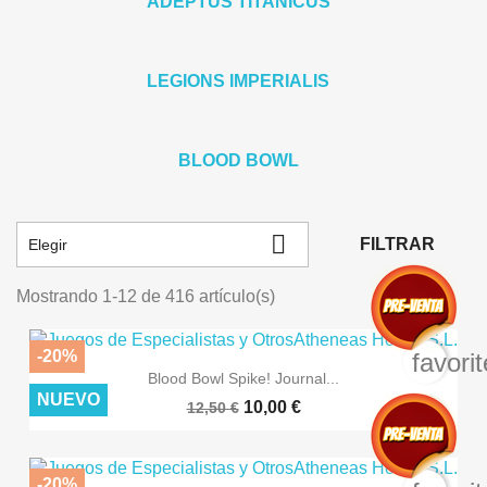
ADEPTUS TITANICUS
LEGIONS IMPERIALIS
BLOOD BOWL

FILTRAR
Elegir
Mostrando 1-12 de 416 artículo(s)
-20%
favori
Blood Bowl Spike! Journal...
NUEVO
10,00 €
12,50 €
-20%