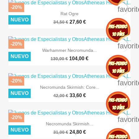
-20%
favori
Rat Ogre
NUEVO
27,60 €
34,50 €
-20%
favori
Warhammer Necromunda...
NUEVO
104,00 €
130,00 €
-20%
favori
Necromunda Skirmish: Core...
NUEVO
33,60 €
42,00 €
-20%
favori
Necromunda Skirmish...
NUEVO
24,80 €
31,00 €