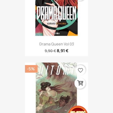
Drama Queen Vol 03
8,91 €
9,90 €
-5%
favorite_border