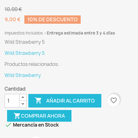
10,00 €
9,00 €
10% DE DESCUENTO
Impuestos incluidos
Entrega estimada entre 3 y 4 días
Wild Strawberry 5
Wild Strawberry 5
Productos relacionados:
Wild Strawberry
Cantidad

favorite_border
AÑADIR AL CARRITO
shopping_cart
COMPRAR AHORA

Mercancía en Stock