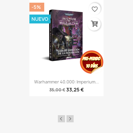
-5%
favorite_border
NUEVO
Warhammer 40.000: Imperium...
33,25 €
35,00 €