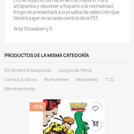
con el objetivo de hacerse con Kayano. Para
atraparlos y devolver a Kayano a la normalidad,
Kingo se presentará a la prueba de selección que
tendrá lugar en la sede central de la FEF.
Wild Strawberry 5
PRODUCTOS DE LA MISMA CATEGORÍA
Kit Models & Maquetas
Juegos de Mesa
Comics & Libros
Warhammer
Modelismo
TCG
Merchandising
-10%
favorite_border