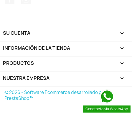
SU CUENTA

INFORMACIÓN DE LA TIENDA
keyboard_arrow_down
PRODUCTOS

NUESTRA EMPRESA

© 2026 - Software Ecommerce desarrollado por
PrestaShop™
Conctacto vía WhatsApp