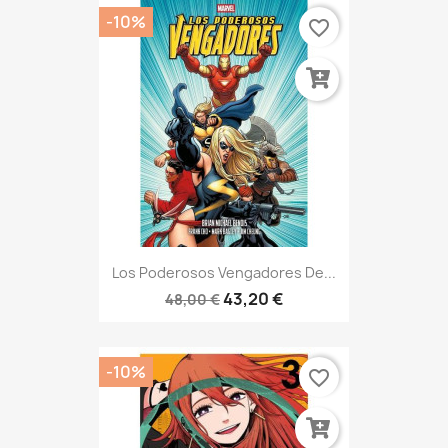
-10%
favorite_border
Los Poderosos Vengadores De...
43,20 €
48,00 €
-10%
favorite_border