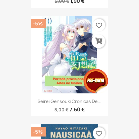
1,90 €
2,00 €
-5%
favorite_border
Seirei Gensouki Cronicas De...
7,60 €
8,00 €
-5%
favorite_border