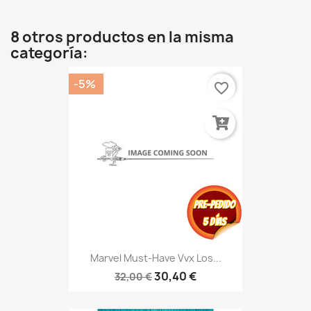
8 otros productos en la misma
categoría:
-5%
favorite_border
Marvel Must-Have Vvx Los...
30,40 €
32,00 €