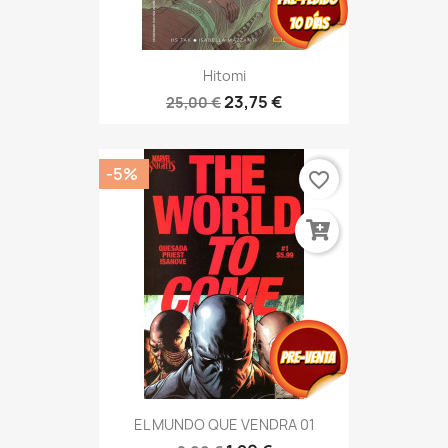
Hitomi
23,75 €
25,00 €
-5%
favorite_border
EL MUNDO QUE VENDRA 01