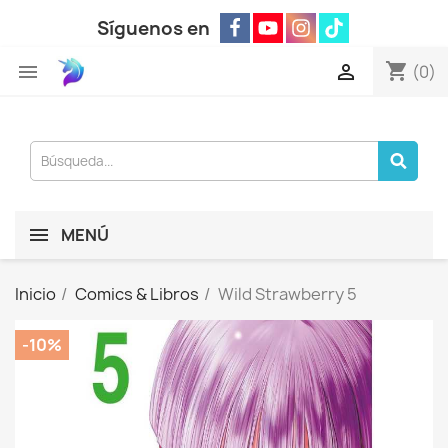
Síguenos en
shopping_cart


(0)
MENÚ
Inicio
Comics & Libros
Wild Strawberry 5
-10%