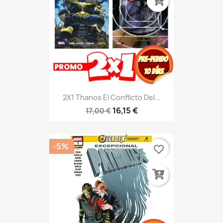
2X1 Thanos El Conflicto Del...
16,15 €
17,00 €
-5%
favorite_border