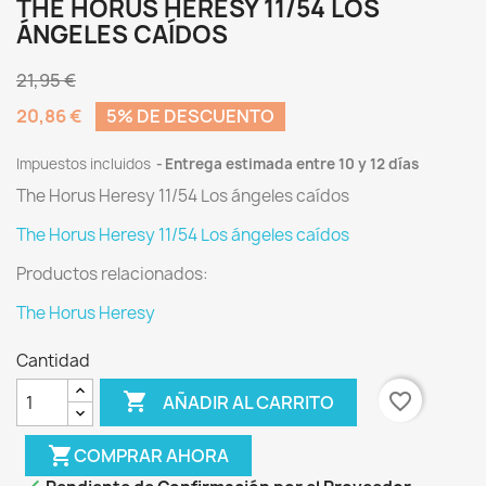
THE HORUS HERESY 11/54 LOS
ÁNGELES CAÍDOS
21,95 €
20,86 €
5% DE DESCUENTO
Impuestos incluidos
Entrega estimada entre 10 y 12 días
The Horus Heresy 11/54 Los ángeles caídos
The Horus Heresy 11/54 Los ángeles caídos
Productos relacionados:
The Horus Heresy
Cantidad

favorite_border
AÑADIR AL CARRITO
shopping_cart
COMPRAR AHORA