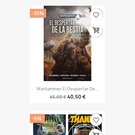
-10%
favorite_border
Warhammer El Despertar De...
40,50 €
45,00 €
-5%
favorite_border