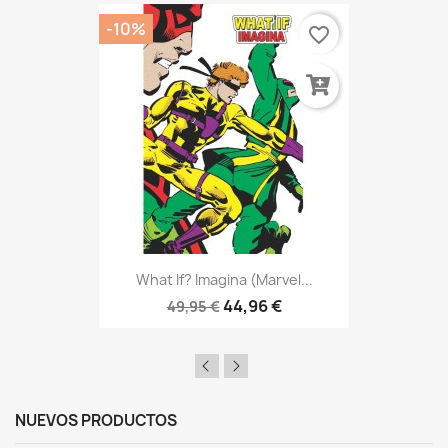
-10%
favorite_border
What If? Imagina (Marvel...
44,96 €
49,95 €
NUEVOS PRODUCTOS