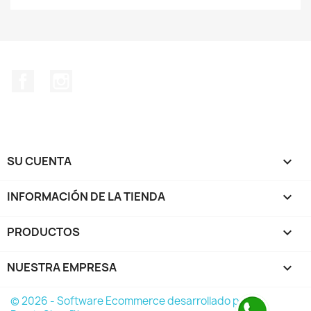
Facebook
Instagram
SU CUENTA

INFORMACIÓN DE LA TIENDA
keyboard_arrow_down
PRODUCTOS

NUESTRA EMPRESA

© 2026 - Software Ecommerce desarrollado por