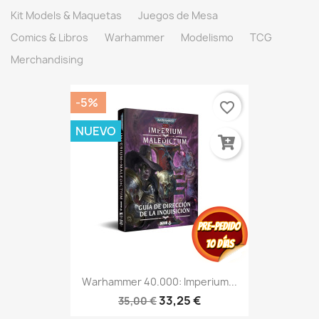
Kit Models & Maquetas
Juegos de Mesa
Comics & Libros
Warhammer
Modelismo
TCG
Merchandising
-5%
favorite_border
NUEVO
Warhammer 40.000: Imperium...
33,25 €
35,00 €