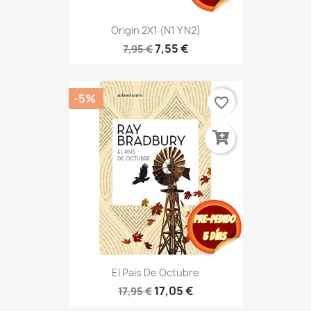
Origin 2X1 (N1 Y N2)
7,55 €
7,95 €
-5%
favorite_border
El Pais De Octubre
17,05 €
17,95 €