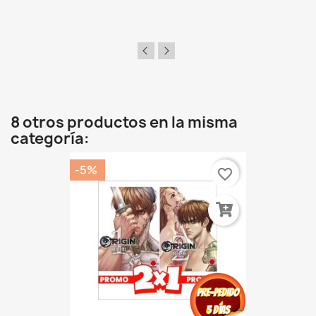
8 otros productos en la misma
categoría:
-5%
favorite_border