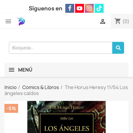
Síguenos en
shopping_cart


(0)
MENÚ
Inicio
Comics & Libros
The Horus Heresy 11/54 Los
ángeles caídos
-5%