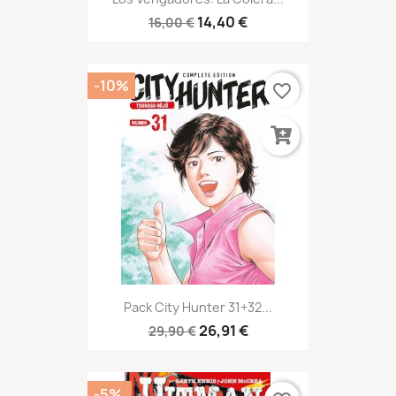
14,40 €
16,00 €
-10%
favorite_border
Pack City Hunter 31+32...
26,91 €
29,90 €
-5%