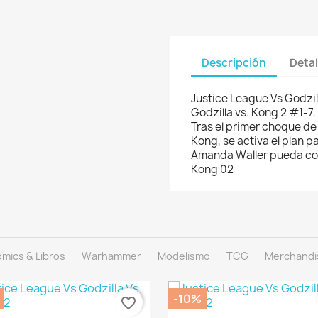
Descripción
Detal
Justice League Vs Godzil
Godzilla vs. Kong 2 #1-7.
Tras el primer choque de l
Kong, se activa el plan p
Amanda Waller pueda cont
Kong 02
mics & Libros
Warhammer
Modelismo
TCG
Merchandi
-10%
favorite_border