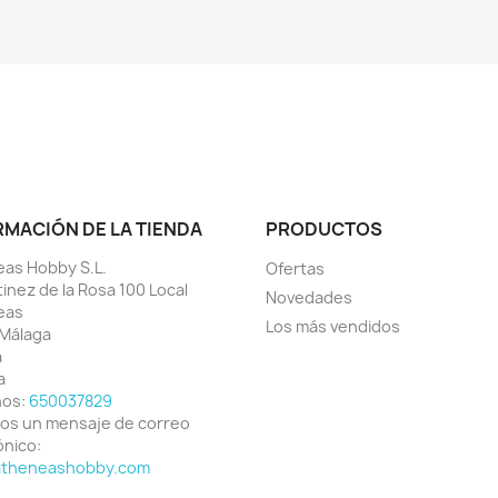
RMACIÓN DE LA TIENDA
PRODUCTOS
as Hobby S.L.
Ofertas
tinez de la Rosa 100 Local
Novedades
eas
Los más vendidos
Málaga
a
a
nos:
650037829
os un mensaje de correo
ónico:
atheneashobby.com