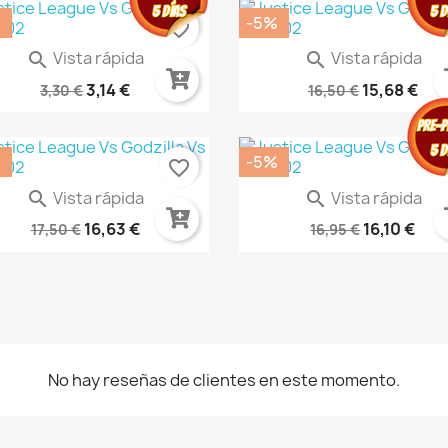
%
-5%
favorite_border
fa
Vista rápida
Vista rápida


Absolute Green Lantern 6
DC PREMIERE AMANECER DE D
3,14 €
15,68 €
3,30 €
16,50 €
%
-5%
favorite_border
fa
Vista rápida
Vista rápida


 Premiere Amanecer De Dc...
El Lugar Del Comienzo Ne.
16,63 €
16,10 €
17,50 €
16,95 €
No hay reseñas de clientes en este momento.