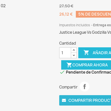
27,50 €
26,12 €
5% DE DESCUE
Impuestos incluidos
Entrega es
Justice League Vs Godzilla V
Cantidad

AÑADIR A
shopping_cart
COMPRAR AHORA

Pendiente de Confirmac
Compartir
COMPARTIR PRODUC