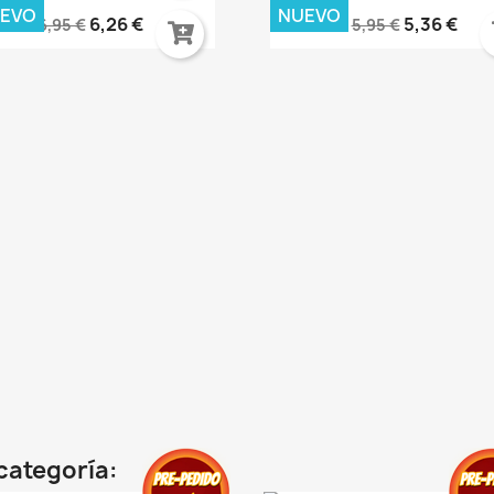
EVO
NUEVO
6,26 €
5,36 €
6,95 €
5,95 €
categoría: