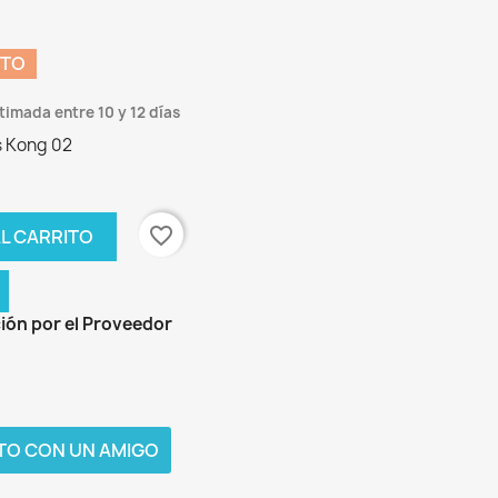
NTO
timada entre 10 y 12 días
s Kong 02
favorite_border
L CARRITO
ión por el Proveedor
TO CON UN AMIGO