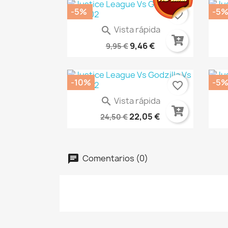
-5%
-5
favorite_border
Vista rápida

La Princesa Parasito 02
9,46 €
9,95 €
-10%
-5
favorite_border
Vista rápida

Ataque A Los Titanes...
Dc
22,05 €
24,50 €
Comentarios (0)