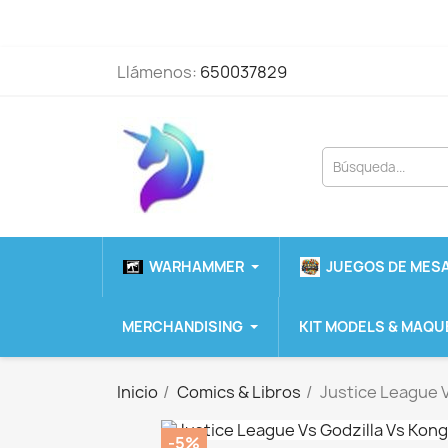
Llámenos:
650037829
WARHAMMER
JUEGOS DE MESA
MERCHANDISING
KIT MODELS & MAQU
Inicio
Comics & Libros
Justice League V
-5%