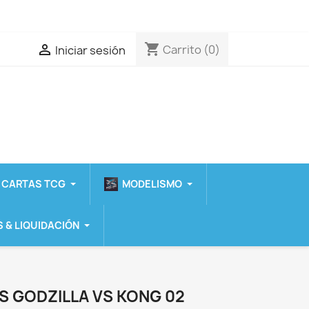
shopping_cart

Carrito
(0)
Iniciar sesión
 CARTAS TCG
MODELISMO
 & LIQUIDACIÓN
S GODZILLA VS KONG 02