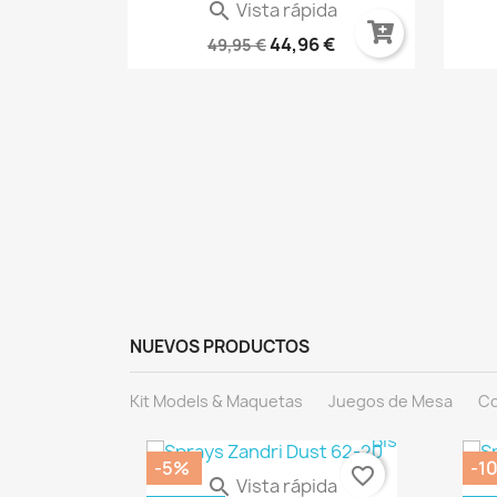
Vista rápida

What If? Imagina (Marvel...
44,96 €
49,95 €
ida
 Las...
 €
NUEVOS PRODUCTOS
Kit Models & Maquetas
Juegos de Mesa
Co
-5%
-1
favorite_border
favorite_border
Vista rápida

Warhammer 40.000: Imperium...
DES