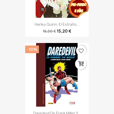
Harley Quinn: El Extraño...
15,20 €
16,00 €
-10%
favorite_border
Daredevil De Frank Miller Y...