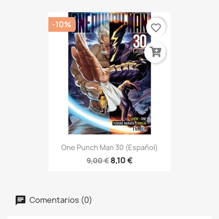
-10%
favorite_border
One Punch Man 30 (Español)
8,10 €
9,00 €
Comentarios (0)