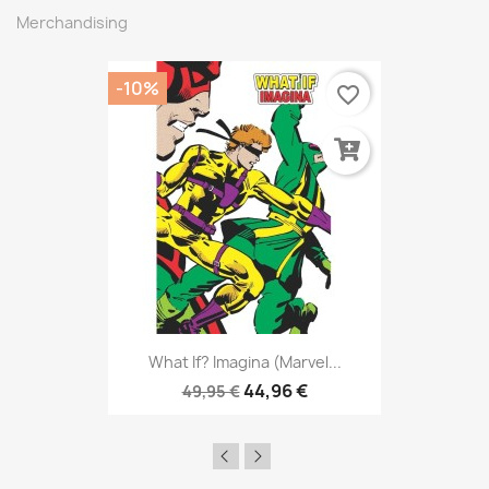
Merchandising
-10%
favorite_border
What If? Imagina (Marvel...
44,96 €
49,95 €