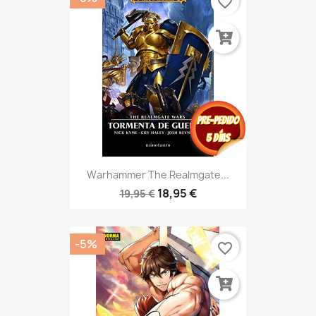
favorite_border
Warhammer The Realmgate...
18,95 €
19,95 €
-5%
favorite_border