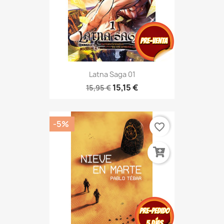
Latna Saga 01
15,15 €
15,95 €
-5%
favorite_border