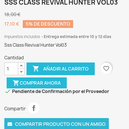
SSS CLASS REVIVAL HUNTER VOL03
18,00 €
17,10 €
5% DE DESCUENTO
Impuestos incluidos
Entrega estimada entre 10 y 12 días
Sss Class Revival Hunter Vol03
Cantidad

favorite_border
AÑADIR AL CARRITO
shopping_cart
COMPRAR AHORA

Pendiente de Confirmación por el Proveedor
Compartir
COMPARTIR PRODUCTO CON UN AMIGO