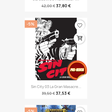
37,80 €
42,00 €
-5%
favorite_border
Sin City 03 La Gran Masacre...
37,53 €
39,50 €
-5%