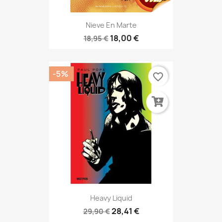
Nieve En Marte
18,00 €
18,95 €
-5%
favorite_border
Heavy Liquid
28,41 €
29,90 €