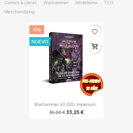
Comics & Libros
Warhammer
Modelismo
TCG
Merchandising
-5%
favorite_border
NUEVO
Warhammer 40.000: Imperium...
33,25 €
35,00 €