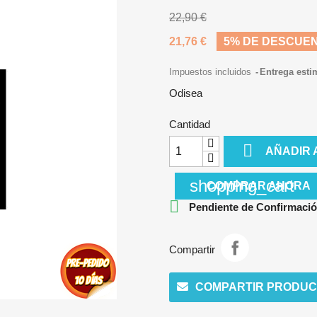
22,90 €
21,76 €
5% DE DESCUE
Impuestos incluidos
Entrega esti
Odisea
Cantidad

AÑADIR 
shopping_cart
COMPRAR AHORA

Pendiente de Confirmació
Compartir
COMPARTIR PRODUC