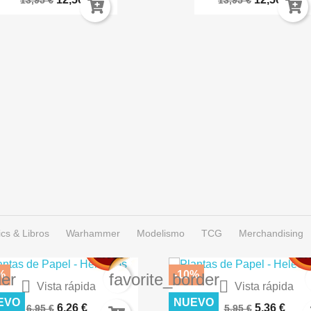
13,95 €
13,95 €
cs & Libros
Warhammer
Modelismo
TCG
Merchandising
%
-10%
der
favorite_border


Vista rápida
Vista rápida
IERTO LUNAR – TERRENOS...
CÉSPED FLOCK 2MM SECO A
EVO
NUEVO
6,26 €
5,36 €
6,95 €
5,95 €