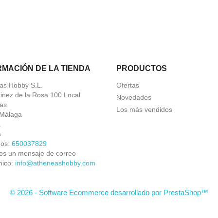
RMACIÓN DE LA TIENDA
PRODUCTOS
as Hobby S.L.
Ofertas
tinez de la Rosa 100 Local
Novedades
as
Los más vendidos
Málaga
a
a
nos:
650037829
os un mensaje de correo
nico:
info@atheneashobby.com
© 2026 - Software Ecommerce desarrollado por PrestaShop™