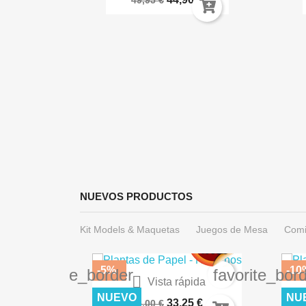
49,95 €
ida
 Las...
 €
NUEVOS PRODUCTOS
Kit Models & Maquetas
Juegos de Mesa
Comi
-5%
-10
favorite_border
favorite_bor

Vista rápida
Warhammer 40.000: Imperium...
DES
NUEVO
NU
33,25 €
35,00 €