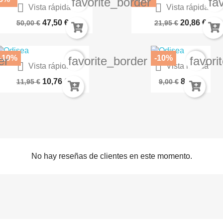
favorite_border
fa


Vista rápida
Vista rápida
l Arte De La Guerra De Los...
El Ciclo De La Puerta De La.
47,50 €
20,86 €
50,00 €
21,95 €
-10%
-10%
er
favorite_border
favori


Vista rápida
Vista rápida
Kakegurui Twin Jugadores...
Jujutsu Kaisen 29
10,76 €
8,10 €
11,95 €
9,00 €
No hay reseñas de clientes en este momento.