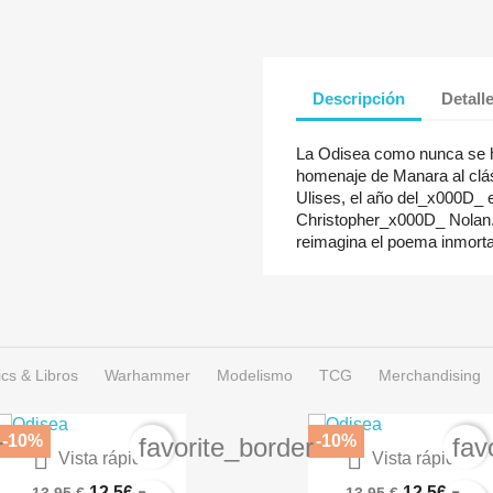
Descripción
Detall
La Odisea como nunca se 
homenaje de Manara al clás
Ulises, el año del_x000D_ 
Christopher_x000D_ Nolan.
reimagina el poema inmort
cs & Libros
Warhammer
Modelismo
TCG
Merchandising
-10%
-10%
r
favorite_border
fav


Vista rápida
Vista rápida
Angel Sanctuary 01 De 10
Angel Sanctuary 02 De 1
12,56 €
12,56 €