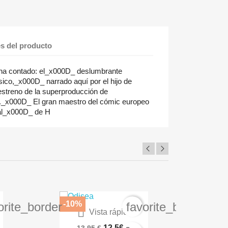
es del producto
ha contado: el_x000D_ deslumbrante
ico,_x000D_ narrado aquí por el hijo de
estreno de la superproducción de
_x000D_ El gran maestro del cómic europeo
al_x000D_ de H
-10%
-10%
orite_border
favorite_border

Vista rápida
0
Angel Sanctuary 03 De 10
Angel 
12,56 €