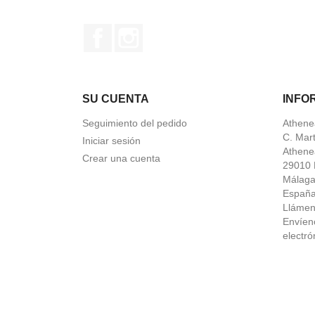
Facebook
Instagram
SU CUENTA
INFO
Seguimiento del pedido
Athene
C. Mar
Iniciar sesión
Athene
Crear una cuenta
29010 
Málag
Españ
Lláme
Envíen
electró