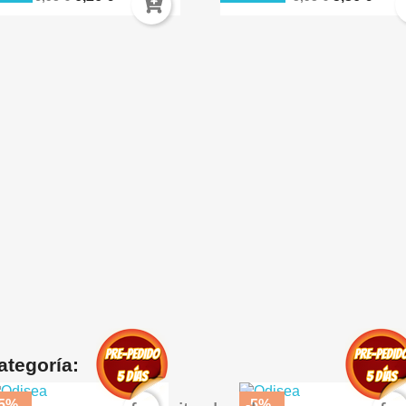
ategoría:
-5%
-5%