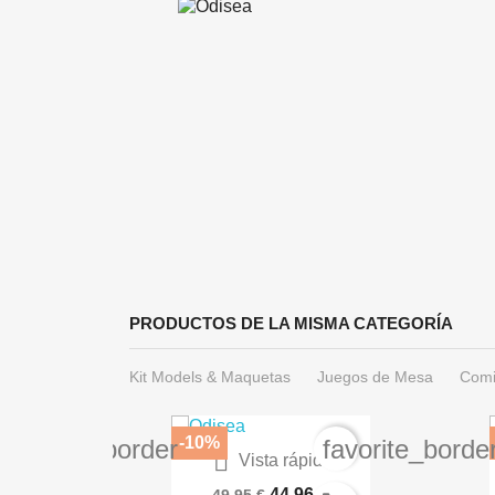
PRODUCTOS DE LA MISMA CATEGORÍA
Kit Models & Maquetas
Juegos de Mesa
Comi
-10%
favorite_border
favorite_borde

Vista rápida
What If? Imagina (Marvel...
44,96 €