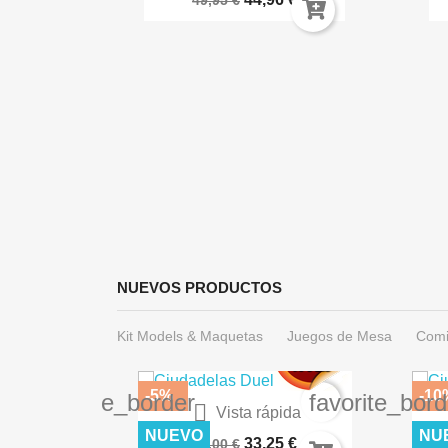
49,95 €
ida
 Las...
 €
NUEVOS PRODUCTOS
Kit Models & Maquetas
Juegos de Mesa
Comi
-5%
-10
favorite_border
favorite_bord

Vista rápida
Warhammer 40.000: Imperium...
DES
NUEVO
NU
33,25 €
35,00 €