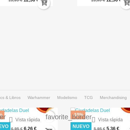
13,95 €
13,95 €
cs & Libros
Warhammer
Modelismo
TCG
Merchandising
%
-10%
er
favorite_border


Vista rápida
Vista rápida
IERTO LUNAR – TERRENOS...
CÉSPED FLOCK 2MM SECO A
EVO
NUEVO
6,26 €
5,36 €
6,95 €
5,95 €