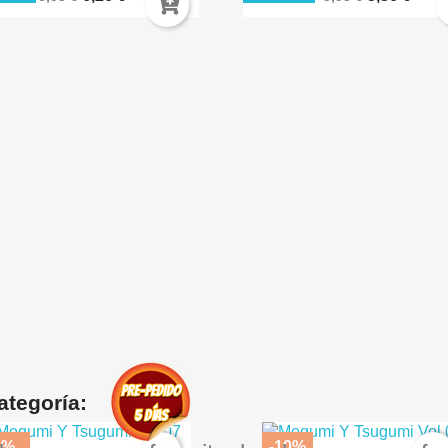
ategoría:
5%
-10%