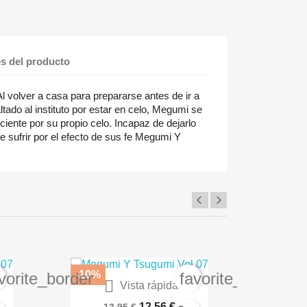
es del producto
 volver a casa para prepararse antes de ir a
ltado al instituto por estar en celo, Megumi se
iente por su propio celo. Incapaz de dejarlo
de sufrir por el efecto de sus fe Megumi Y
-10%
-10%
vorite_border
favorite_border

Vista rápida
0
Angel Sanctuary 03 De 10
Angel 
12,56 €