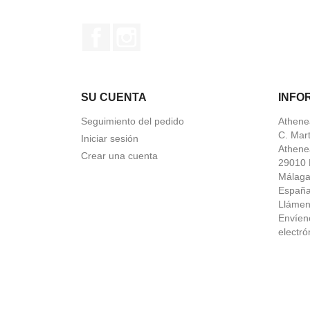
Facebook
Instagram
SU CUENTA
INFO
Seguimiento del pedido
Athene
C. Mar
Iniciar sesión
Athene
Crear una cuenta
29010 
Málag
Españ
Lláme
Envíen
electró