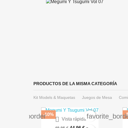
PRODUCTOS DE LA MISMA CATEGORÍA
Kit Models & Maquetas
Juegos de Mesa
Comi
-10%
-
favorite_border
favorite_bord

Vista rápida
What If? Imagina (Marvel...
44,96 €