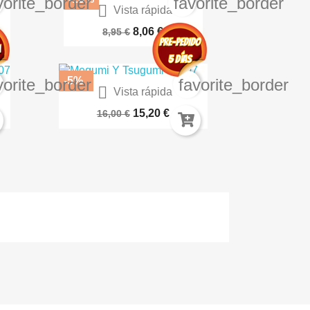
vorite_border
favorite_border

Vista rápida
Nana 14 Nueva Edicion...
8,06 €
8,95 €
-5%
vorite_border
favorite_border

Vista rápida
e
Blacksad 7 Todo Cae Segunda...
15,20 €
16,00 €