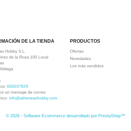
RMACIÓN DE LA TIENDA
PRODUCTOS
as Hobby S.L.
Ofertas
tinez de la Rosa 100 Local
Novedades
as
Los más vendidos
Málaga
a
a
nos:
650037829
os un mensaje de correo
nico:
info@atheneashobby.com
© 2026 - Software Ecommerce desarrollado por PrestaShop™