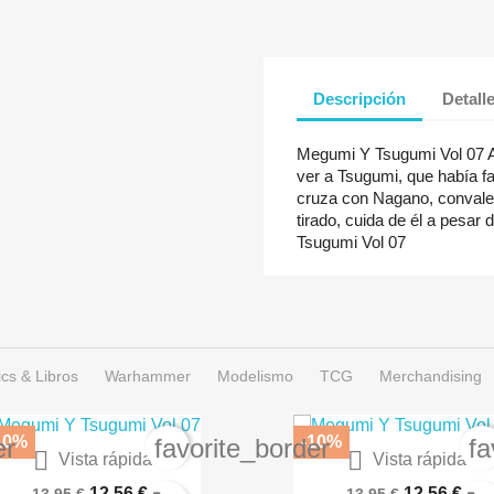
Descripción
Detall
Megumi Y Tsugumi Vol 07 Al
ver a Tsugumi, que había fa
cruza con Nagano, convalec
tirado, cuida de él a pesar 
Tsugumi Vol 07
cs & Libros
Warhammer
Modelismo
TCG
Merchandising
10%
-10%
er
favorite_border
fa


Vista rápida
Vista rápida
Angel Sanctuary 01 De 10
Angel Sanctuary 02 De 1
12,56 €
12,56 €