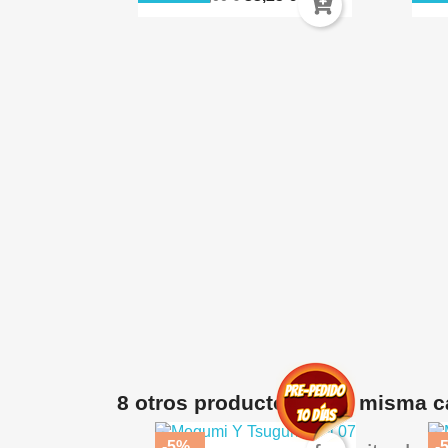
ida
ES AK8258
€
8 otros productos en la misma c
-5%
-