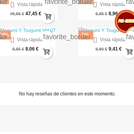
der
favorite_border
fa


Vista rápida
Vista rápida
bezno Omnibus 02 Vuelta A...
Kakegurui Jugadores...
47,45 €
8,96 €
49,95 €
9,95 €
-10%
-5%
der
favorite_border
fa


Vista rápida
Vista rápida
Nana 16 Nueva Edicion...
Historias Con Aroma A Caf
8,06 €
9,41 €
8,95 €
9,90 €
No hay reseñas de clientes en este momento.