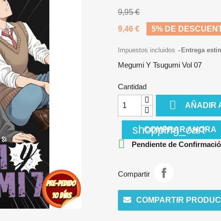
9,95 €
9,46 €
5% DE DESCUEN
Impuestos incluidos
Entrega esti
Megumi Y Tsugumi Vol 07
Cantidad

AÑADIR 
shopping_cart
COMPRAR AHORA

Pendiente de Confirmació
Compartir
COMPARTIR PRODUC