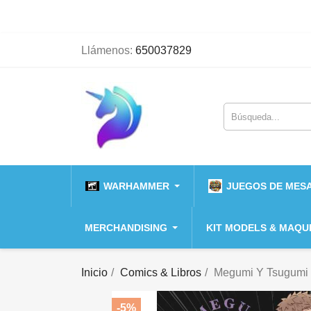
Llámenos:
650037829
WARHAMMER
JUEGOS DE MESA
MERCHANDISING
KIT MODELS & MAQU
Inicio
Comics & Libros
Megumi Y Tsugumi 
-5%