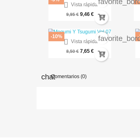
favorite_bor

Vista rápida
Tenkaichi La Batalla...
Lo
9,46 €
9,95 €
-10%
favorite_bor

Vista rápida
Kingdom Hearts 358/2 Days...
7,65 €
8,50 €
Comentarios (0)