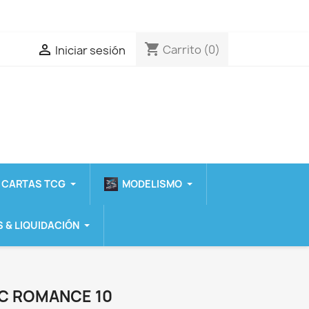
shopping_cart

Carrito
(0)
Iniciar sesión
 CARTAS TCG
MODELISMO
 & LIQUIDACIÓN
C ROMANCE 10