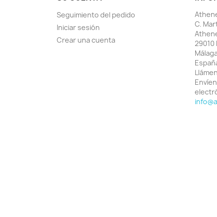
Athene
Seguimiento del pedido
C. Mar
Iniciar sesión
Athen
Crear una cuenta
29010 
Málag
Españ
Lláme
Envíen
electr
info@