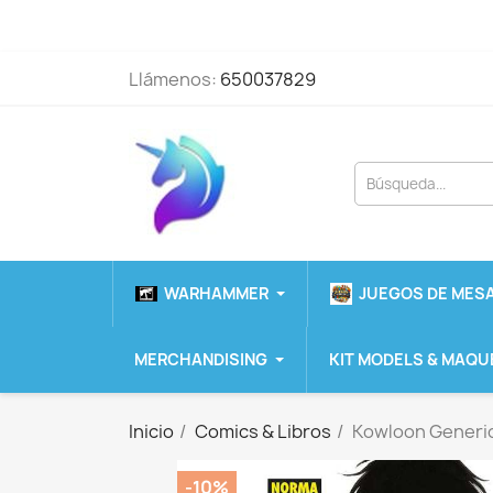
Llámenos:
650037829
WARHAMMER
JUEGOS DE MESA
MERCHANDISING
KIT MODELS & MAQU
Inicio
Comics & Libros
Kowloon Generi
-10%