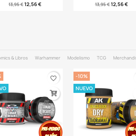
12,56 €
12,56 €
13,95 €
13,95 €
mics & Libros
Warhammer
Modelismo
TCG
Merchandi
%
-10%
favorite_border
VO
NUEVO