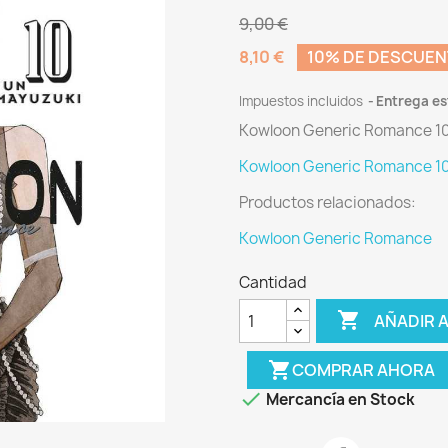
9,00 €
8,10 €
10% DE DESCUE
Impuestos incluidos
Entrega es
Kowloon Generic Romance 1
Kowloon Generic Romance 1
Productos relacionados:
Kowloon Generic Romance
Cantidad

AÑADIR A
shopping_cart
COMPRAR AHORA

Mercancía en Stock