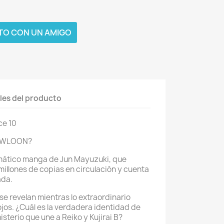
TO CON UN AMIGO
les del producto
ce 10
OWLOON?
igmático manga de Jun Mayuzuki, que
millones de copias en circulación y cuenta
ada.
 revelan mientras lo extraordinario
os. ¿Cuál es la verdadera identidad de
sterio que une a Reiko y Kujirai B?