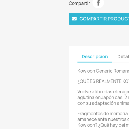
Compartir
COMPARTIR PRODUC
Descripción
Detal
Kowloon Generic Roman
¿QUÉ ES REALMENTE K
Vuelve a librerías el en
aglutina en Japón casi 2 
con su adaptación anim
Fragmentos de memoria se
amanece ante nuestros oj
Kowloon? ¿Qué hay del mi