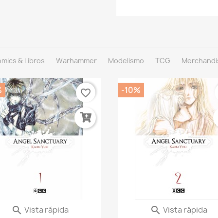
mics & Libros
Warhammer
Modelismo
TCG
Merchandi
%
-10%
favorite_border
Vista rápida
Vista rápida


Angel Sanctuary 01 De 10
Angel Sanctuary 02 De 1