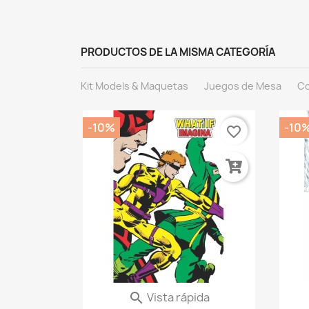
PRODUCTOS DE LA MISMA CATEGORÍA
Kit Models & Maquetas
Juegos de Mesa
Co
-10%
-10
favorite_border
favorite_border
ida
 Las...
 €
Vista rápida

What If? Imagina (Marvel...