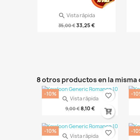
ida
Vista rápida

ES AK8258
Warhammer 40.000: Imperium...
DES
€
33,25 €
35,00 €
8 otros productos en la misma 
-10%
-1
favorite_border
Vista rápida

Frieren 8
A
8,10 €
9,00 €
-10%
-1
favorite_border
Vista rápida

We Never Learn 16 (Español)