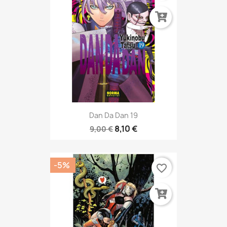
Dan Da Dan 19
8,10 €
9,00 €
-5%
favorite_border