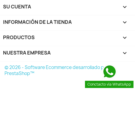
SU CUENTA

INFORMACIÓN DE LA TIENDA
keyboard_arrow_down
PRODUCTOS

NUESTRA EMPRESA

© 2026 - Software Ecommerce desarrollado por
PrestaShop™
Conctacto vía WhatsApp