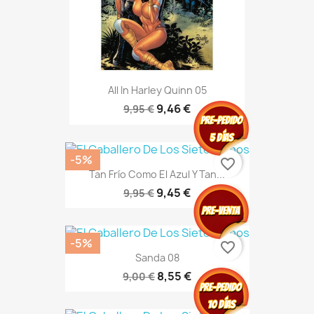
All In Harley Quinn 05
9,46 €
9,95 €
-5%
favorite_border
Tan Frío Como El Azul Y Tan...
9,45 €
9,95 €
-5%
favorite_border
Sanda 08
8,55 €
9,00 €