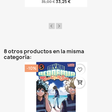
33,25 €
35,00 €
8 otros productos en la misma
categoría:
-10%
favorite_border