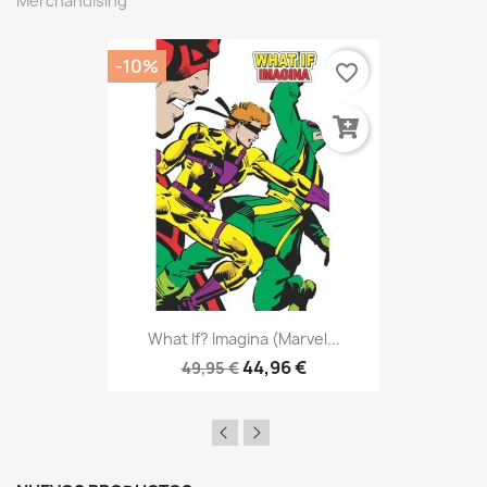
Merchandising
-10%
favorite_border
What If? Imagina (Marvel...
44,96 €
49,95 €