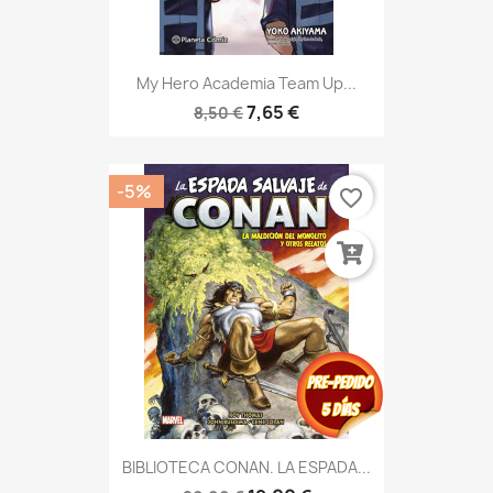
My Hero Academia Team Up...
7,65 €
8,50 €
-5%
favorite_border
BIBLIOTECA CONAN. LA ESPADA...