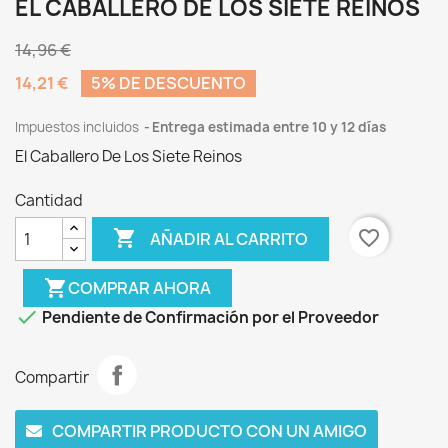
EL CABALLERO DE LOS SIETE REINOS
14,96 €
14,21 €
5% DE DESCUENTO
Impuestos incluidos
Entrega estimada entre 10 y 12 días
El Caballero De Los Siete Reinos
Cantidad

favorite_border
AÑADIR AL CARRITO
shopping_cart
COMPRAR AHORA

Pendiente de Confirmación por el Proveedor
Compartir
COMPARTIR PRODUCTO CON UN AMIGO