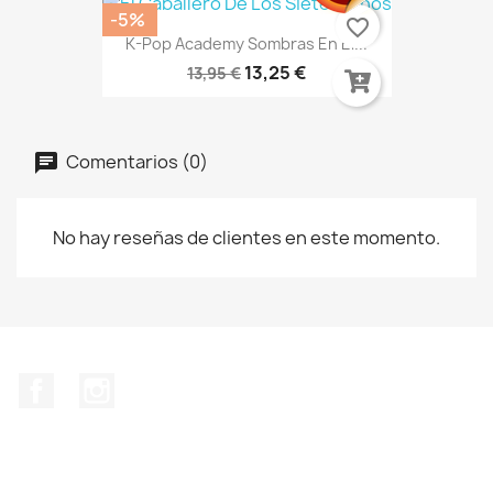
-5%
favorite_border
K-Pop Academy Sombras En El...
13,25 €
13,95 €
Comentarios (0)
No hay reseñas de clientes en este momento.
Facebook
Instagram