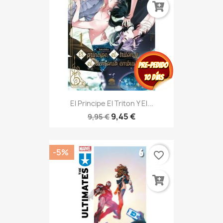
El Principe El Triton Y El...
9,45 €
9,95 €
-5%
favorite_border