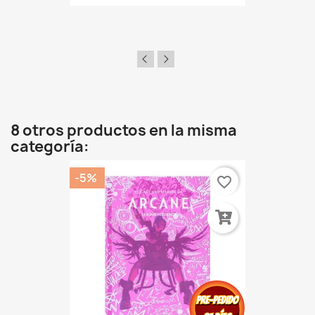
8 otros productos en la misma
categoría:
-5%
favorite_border