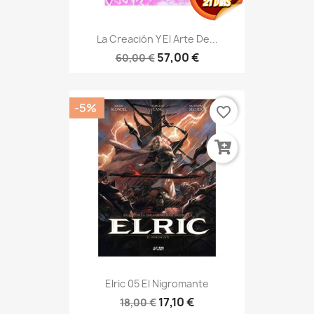
La Creación Y El Arte De...
57,00 €
60,00 €
-5%
favorite_border
Elric 05 El Nigromante
17,10 €
18,00 €