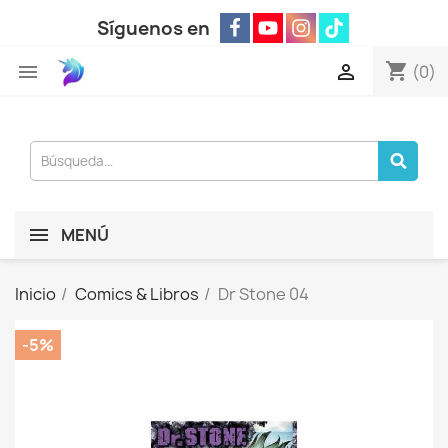
Síguenos en
shopping_cart


(0)
MENÚ
Inicio
Comics & Libros
Dr Stone 04
-5%