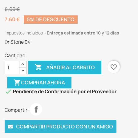
8,00 €
7,60 €
5% DE DESCUENTO
Impuestos incluidos
Entrega estimada entre 10 y 12 días
Dr Stone 04
Cantidad

favorite_border
AÑADIR AL CARRITO
shopping_cart
COMPRAR AHORA

Pendiente de Confirmación por el Proveedor
Compartir
COMPARTIR PRODUCTO CON UN AMIGO