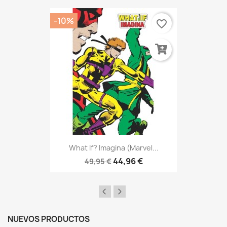
-10%
favorite_border
What If? Imagina (Marvel...
44,96 €
49,95 €
NUEVOS PRODUCTOS