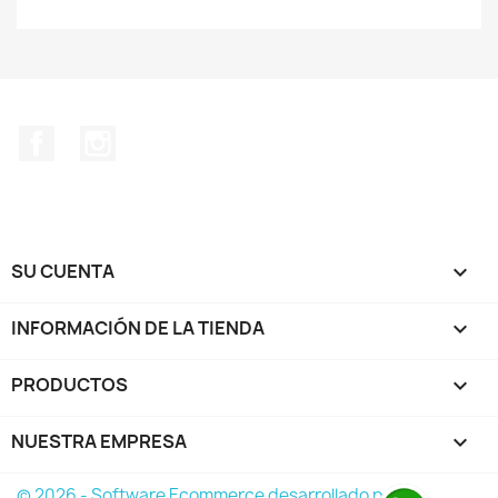
Facebook
Instagram
SU CUENTA

INFORMACIÓN DE LA TIENDA
keyboard_arrow_down
PRODUCTOS

NUESTRA EMPRESA

© 2026 - Software Ecommerce desarrollado por