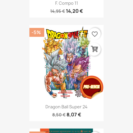
F. Compo 11
14,20 €
14,95 €
-5%
favorite_border
Dragon Ball Super 24
8,07 €
8,50 €