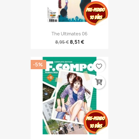
The Ultimates 06
8,51 €
8,95 €
-5%
favorite_border