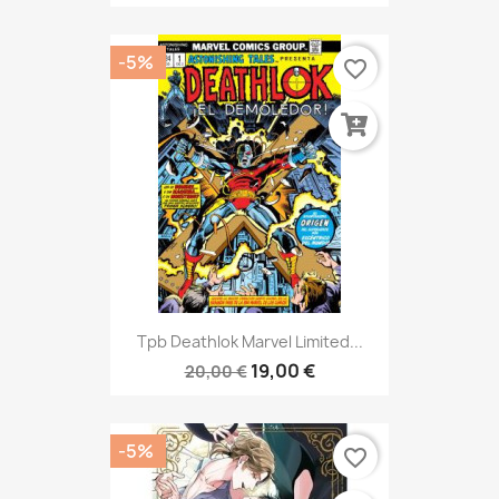
-5%
favorite_border
Tpb Deathlok Marvel Limited...
19,00 €
20,00 €
-5%
favorite_border