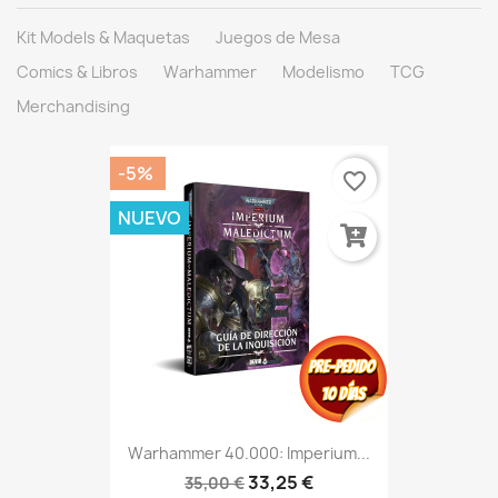
Kit Models & Maquetas
Juegos de Mesa
Comics & Libros
Warhammer
Modelismo
TCG
Merchandising
-5%
favorite_border
NUEVO
Warhammer 40.000: Imperium...
33,25 €
35,00 €