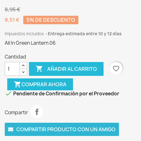
8,95 €
8,51 €
5% DE DESCUENTO
Impuestos incluidos
Entrega estimada entre 10 y 12 días
All In Green Lantern 06
Cantidad

favorite_border
AÑADIR AL CARRITO
shopping_cart
COMPRAR AHORA

Pendiente de Confirmación por el Proveedor
Compartir
COMPARTIR PRODUCTO CON UN AMIGO