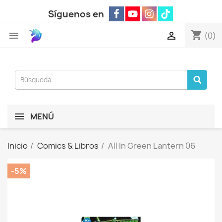
Síguenos en
shopping_cart


(0)
MENÚ
Inicio
Comics & Libros
All In Green Lantern 06
-5%