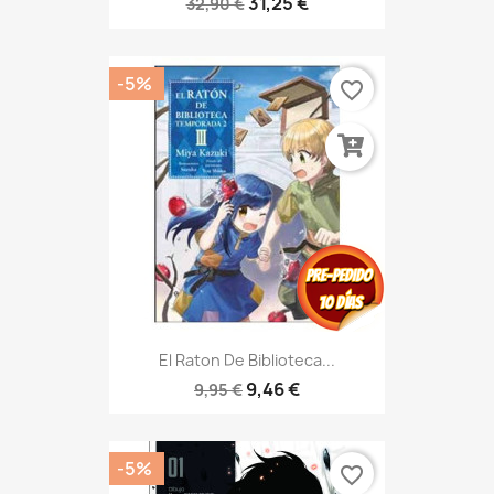
31,25 €
32,90 €
-5%
favorite_border
El Raton De Biblioteca...
9,46 €
9,95 €
-5%
favorite_border