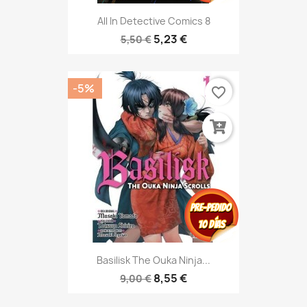
All In Detective Comics 8
5,23 €
5,50 €
-5%
favorite_border
Basilisk The Ouka Ninja...
8,55 €
9,00 €