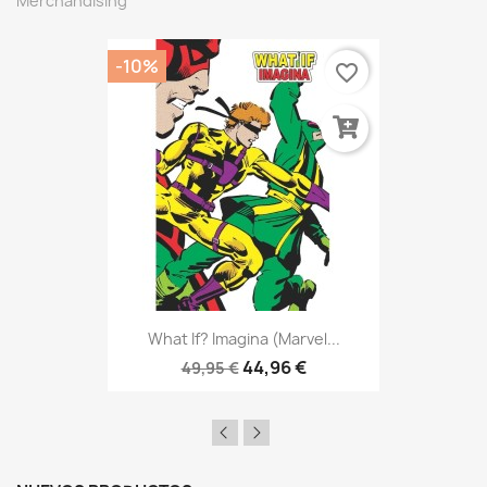
Merchandising
-10%
favorite_border
What If? Imagina (Marvel...
44,96 €
49,95 €