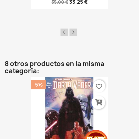
33,25 €
35,00 €
8 otros productos en la misma
categoría:
-5%
favorite_border