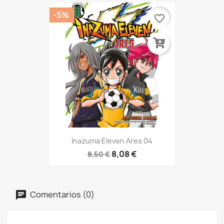
-5%
favorite_border
Inazuma Eleven Ares 04
8,08 €
8,50 €
Comentarios (0)