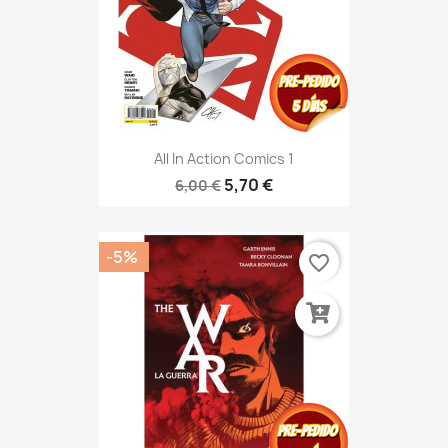
All In Action Comics 1
5,70 €
6,00 €
-5%
favorite_border