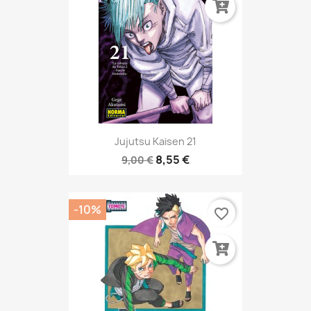
Jujutsu Kaisen 21
8,55 €
9,00 €
-10%
favorite_border