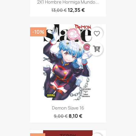
2X1 Hombre Hormiga Mundo...
12,35 €
13,00 €
-10%
favorite_border
Demon Slave 16
8,10 €
9,00 €