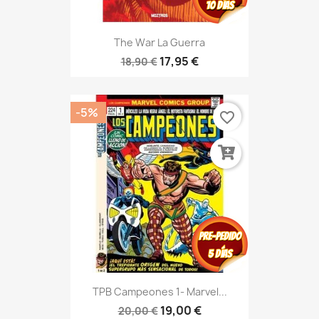
The War La Guerra
17,95 €
18,90 €
-5%
favorite_border
TPB Campeones 1- Marvel...
19,00 €
20,00 €