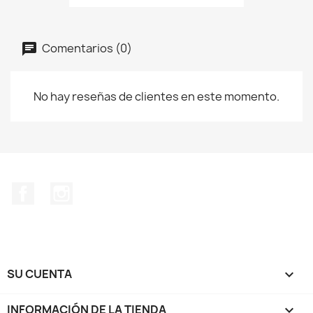
Comentarios (0)
No hay reseñas de clientes en este momento.
Facebook
Instagram
SU CUENTA

INFORMACIÓN DE LA TIENDA
keyboard_arrow_down