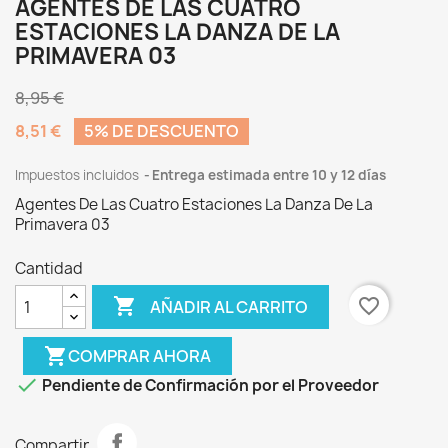
AGENTES DE LAS CUATRO
ESTACIONES LA DANZA DE LA
PRIMAVERA 03
8,95 €
8,51 €
5% DE DESCUENTO
Impuestos incluidos
Entrega estimada entre 10 y 12 días
Agentes De Las Cuatro Estaciones La Danza De La
Primavera 03
Cantidad

favorite_border
AÑADIR AL CARRITO
shopping_cart
COMPRAR AHORA

Pendiente de Confirmación por el Proveedor
Compartir