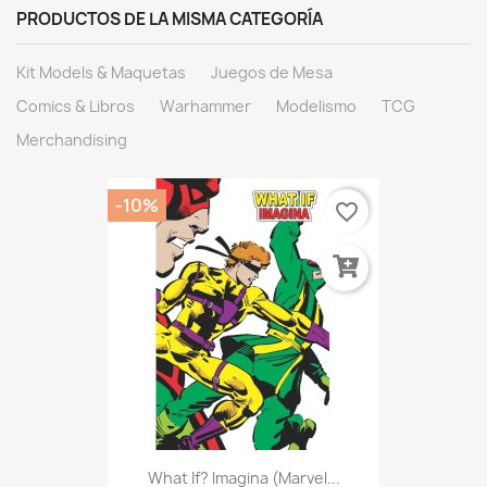
PRODUCTOS DE LA MISMA CATEGORÍA
Kit Models & Maquetas
Juegos de Mesa
Comics & Libros
Warhammer
Modelismo
TCG
Merchandising
-10%
favorite_border
What If? Imagina (Marvel...