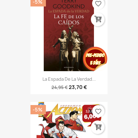
-5%
favorite_border
La Espada De La Verdad...
23,70 €
24,95 €
-5%
favorite_border