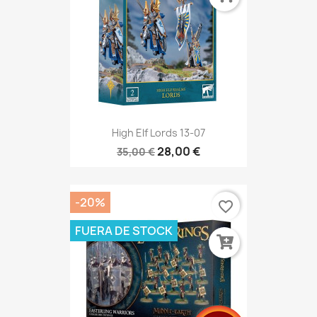
High Elf Lords 13-07
28,00 €
35,00 €
-20%
favorite_border
FUERA DE STOCK