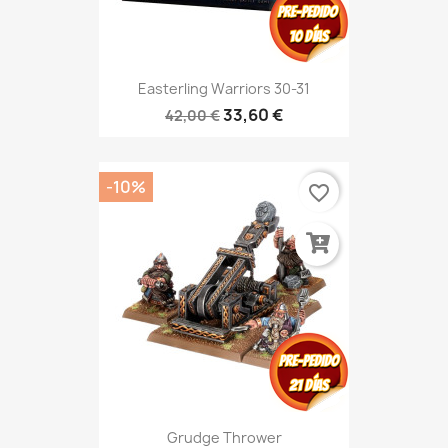
Easterling Warriors 30-31
33,60 €
42,00 €
-10%
favorite_border
Grudge Thrower