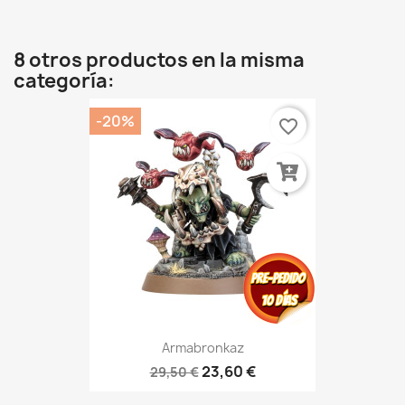
8 otros productos en la misma
categoría:
-20%
favorite_border
Armabronkaz
23,60 €
29,50 €