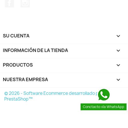
Facebook
Instagram
SU CUENTA

INFORMACIÓN DE LA TIENDA
keyboard_arrow_down
PRODUCTOS

NUESTRA EMPRESA

© 2026 - Software Ecommerce desarrollado por
PrestaShop™
Conctacto vía WhatsApp