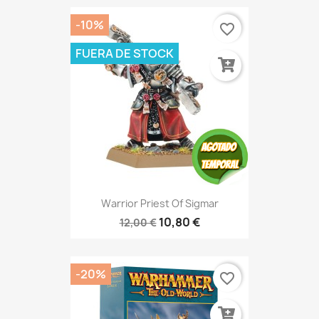
-10%
favorite_border
FUERA DE STOCK
Warrior Priest Of Sigmar
10,80 €
12,00 €
-20%
favorite_border