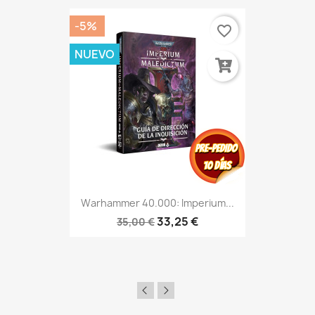
-5%
favorite_border
NUEVO
Warhammer 40.000: Imperium...
33,25 €
35,00 €