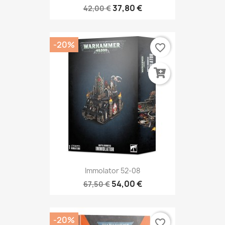
37,80 €
42,00 €
-20%
favorite_border
Immolator 52-08
54,00 €
67,50 €
-20%
favorite_border