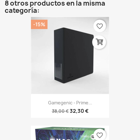
8 otros productos en la misma
categoría:
-15%
favorite_border
Gamegenic - Prime...
32,30 €
38,00 €
favorite_border