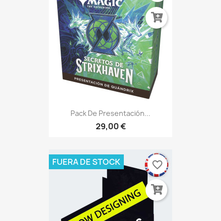
Pack De Presentación...
29,00 €
FUERA DE STOCK
favorite_border