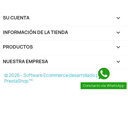
SU CUENTA

INFORMACIÓN DE LA TIENDA
keyboard_arrow_down
PRODUCTOS

NUESTRA EMPRESA

© 2026 - Software Ecommerce desarrollado por
PrestaShop™
Conctacto vía WhatsApp