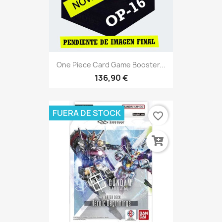
One Piece Card Game Booster...
136,90 €
FUERA DE STOCK
favorite_border