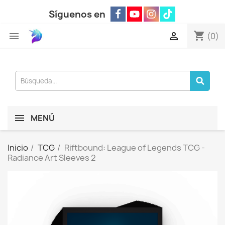
Síguenos en
shopping_cart


(0)
MENÚ
Inicio
TCG
Riftbound: League of Legends TCG -
Radiance Art Sleeves 2