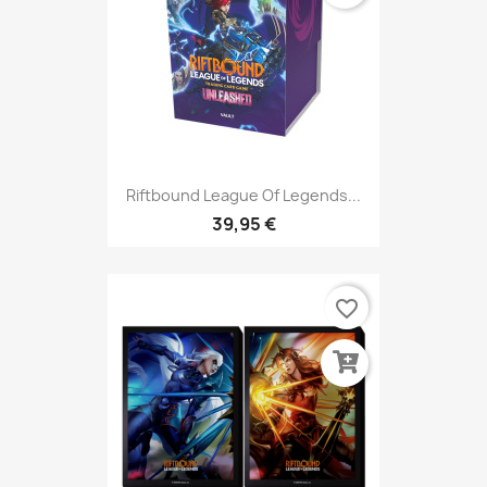
Riftbound League Of Legends...
39,95 €
favorite_border