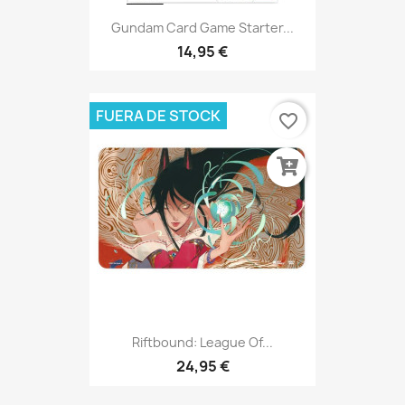
Gundam Card Game Starter...
14,95 €
FUERA DE STOCK
favorite_border
Riftbound: League Of...
24,95 €