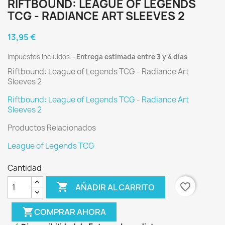
RIFTBOUND: LEAGUE OF LEGENDS
TCG - RADIANCE ART SLEEVES 2
13,95 €
Impuestos incluidos
Entrega estimada entre 3 y 4 días
Riftbound: League of Legends TCG - Radiance Art
Sleeves 2
Riftbound: League of Legends TCG - Radiance Art
Sleeves 2
Productos Relacionados
League of Legends TCG
Cantidad

favorite_border
AÑADIR AL CARRITO
shopping_cart
COMPRAR AHORA