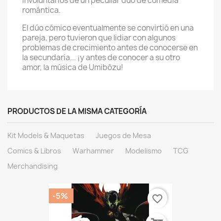
involuntarios de un peculiar dúo de comedia
romántica.
El dúo cómico eventualmente se convirtió en una
pareja, pero tuvieron que lidiar con algunos
problemas de crecimiento antes de conocerse en
la secundaria... ¡y antes de conocer a su otro
amor, la música de Umibôzu!
PRODUCTOS DE LA MISMA CATEGORÍA
Kit Models & Maquetas
Juegos de Mesa
Comics & Libros
Warhammer
Modelismo
TCG
Merchandising
-5%
favorite_border