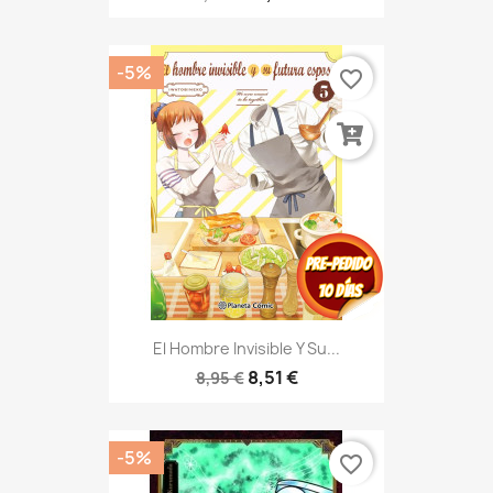
-5%
favorite_border
El Hombre Invisible Y Su...
8,51 €
8,95 €
-5%
favorite_border