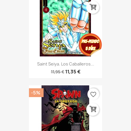
Saint Seiya. Los Caballeros...
11,35 €
11,95 €
-5%
favorite_border