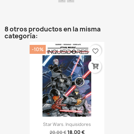
8 otros productos en la misma
categoría:
-10%
favorite_border
Star Wars. Inquisidores
18,00 €
20,00 €