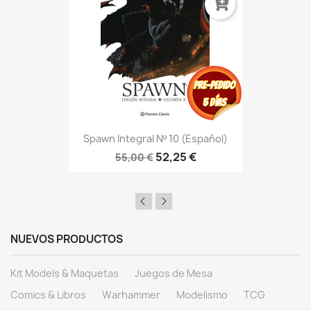
Spawn Integral Nº 10 (Español)
52,25 €
55,00 €
NUEVOS PRODUCTOS
Kit Models & Maquetas
Juegos de Mesa
Comics & Libros
Warhammer
Modelismo
TCG