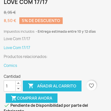
LOVE COM 17/17
8,95 €
8,50 €
5% DE DESCUENTO
Impuestos incluidos
Entrega estimada entre 10 y 12 días
Love Com 17/17
Love Com 17/17
Productos relacionados:
Comics
Cantidad

favorite_border
AÑADIR AL CARRITO
shopping_cart
COMPRAR AHORA

Pendiente de Disponibilidad por parte del