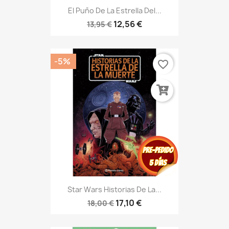
El Puño De La Estrella Del...
12,56 €
13,95 €
-5%
favorite_border
Star Wars Historias De La...
17,10 €
18,00 €