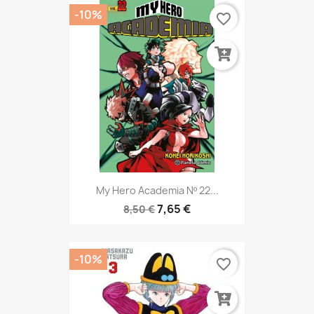
-10%
favorite_border
My Hero Academia Nº 22...
7,65 €
8,50 €
-10%
favorite_border