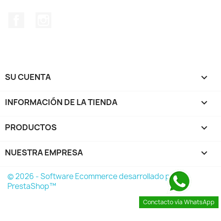
Facebook
Instagram
SU CUENTA

INFORMACIÓN DE LA TIENDA
keyboard_arrow_down
PRODUCTOS

NUESTRA EMPRESA

© 2026 - Software Ecommerce desarrollado por
PrestaShop™
Conctacto vía WhatsApp