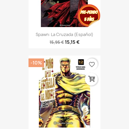
Spawn: La Cruzada (Español)
15,15 €
15,95 €
-10%
favorite_border