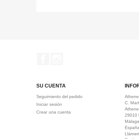
Facebook
Instagram
SU CUENTA
INFO
Seguimiento del pedido
Athene
C. Mar
Iniciar sesión
Athene
Crear una cuenta
29010 
Málag
Españ
Lláme