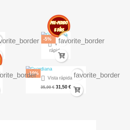
-5%
vorite_border
favorite_border

Vista
...
Blue Lock Nº 4
rápida
8,07 €
8,50 €
-10%
orite_border
favorite_border

Vista rápida
2
Spawn Integral Nº 03 (Español)
31,50 €
35,00 €