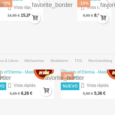
-10%
-10%
er
favorite_border
favor


Vista rápida
Vista rápida
Alicia En El Pais De Las...
El Viaje De Elaina 2
15,26 €
8,06 €
16,95 €
8,95 €
cs & Libros
Warhammer
Modelismo
TCG
Merchandising
-10%
order
favorite_border


Vista rápida
Vista rápida
VO
NUEVO
IERTO LUNAR – TERRENOS...
CÉSPED FLOCK 2MM SECO A
6,26 €
5,36 €
6,95 €
5,95 €