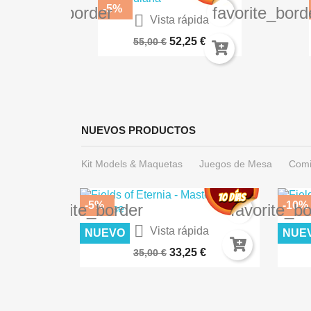
-5%
favorite_border
favorite_bord

ida
Vista rápida
º 04...
Spawn Integral Nº 10 (Español)
 €
52,25 €
55,00 €
NUEVOS PRODUCTOS
Kit Models & Maquetas
Juegos de Mesa
Comi
-5%
-10%
favorite_border
favorite_b

ida
Vista rápida
NUEVO
NUE
ES AK8258
Warhammer 40.000: Imperium...
DES
€
33,25 €
35,00 €