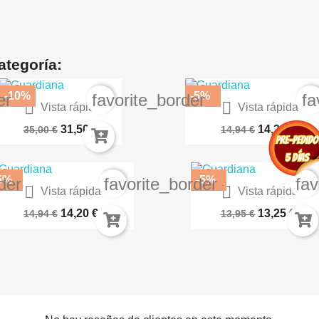
ategoría:
-10%
-5%
er
favorite_border
fa


Vista rápida
Vista rápida
Star Wars Imperio Oscuro
Dragon Quest The Adventure
31,50 €
14,20 €
35,00 €
14,94 €
5%
-5%
der
favorite_border
fav


Vista rápida
Vista rápida
agon Quest The Adventure...
Super Princesa Unicornio 0
14,20 €
13,25 €
14,94 €
13,95 €