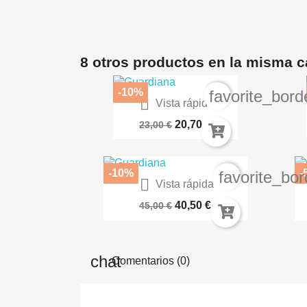
8 otros productos en la misma c
-10%
favorite_bord

Vista rápida
Star Wars La Fuerza Viva...
20,70 €
23,00 €
-10%
-
favorite_bor

Vista rápida
Star Wars Legado 2 (Leyendas)
Dr
40,50 €
45,00 €
Comentarios (0)