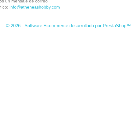
os un mensaje de correo
nico:
info@atheneashobby.com
© 2026 - Software Ecommerce desarrollado por PrestaShop™