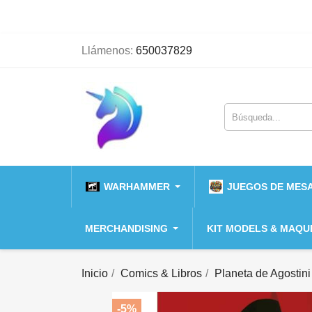
Llámenos:
650037829
WARHAMMER
JUEGOS DE MESA
MERCHANDISING
KIT MODELS & MAQU
Inicio
Comics & Libros
Planeta de Agostini
-5%