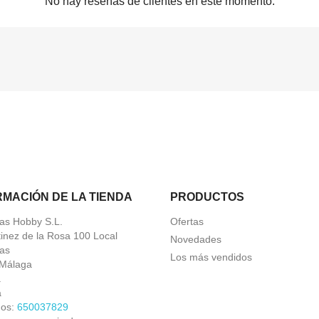
No hay reseñas de clientes en este momento.
RMACIÓN DE LA TIENDA
PRODUCTOS
as Hobby S.L.
Ofertas
tinez de la Rosa 100 Local
Novedades
as
Los más vendidos
Málaga
a
a
nos:
650037829