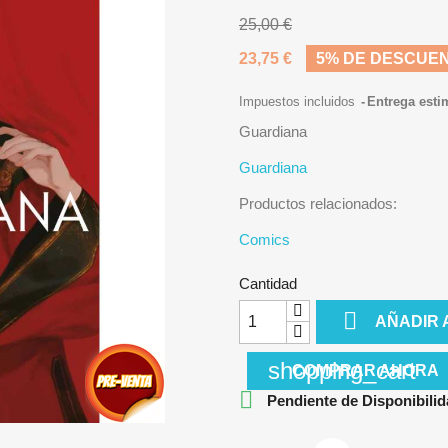
25,00 €
23,75 €
5% DE DESCUE
Impuestos incluidos
Entrega esti
Guardiana
Guardiana
Productos relacionados:
Comics
Cantidad

AÑADIR 
shopping_cart
COMPRAR AHORA

Pendiente de Disponibilid