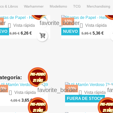
cs & Libros
Warhammer
Modelismo
TCG
Merchandising
%
-10%
der
favorite_border


Vista rápida
Vista rápida
IERTO LUNAR – TERRENOS...
CÉSPED FLOCK 2MM SECO A
EVO
NUEVO
6,26 €
5,36 €
6,95 €
5,95 €
ategoría:
10%
-10%
der
favorite_border
fa


Vista rápida
Vista rápida
Escudos Medievales Old...
Pinceles De Silicona...
FUERA DE STOCK
3,65 €
5,36 €
4,05 €
5,95 €