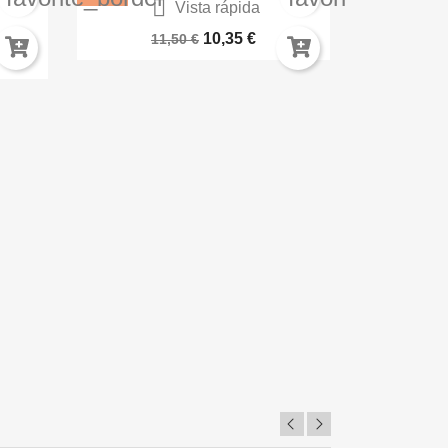

Vista rápida
A
BARNIZ PROTECTOR SPRAY AK1015
Carme
10,35 €
11,50 €