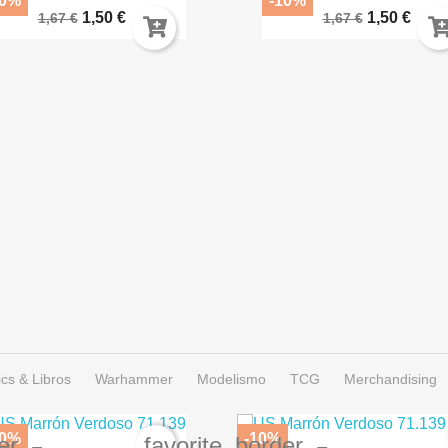
10%
-10%
1,50 €
1,50 €
1,67 €
1,67 €
cs & Libros
Warhammer
Modelismo
TCG
Merchandising
10%
-10%
er
favorite_border