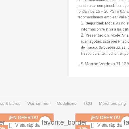
puede usar con pincel. Los aj
rondan los 15 – 20 PSI o 0.5 a
recomendamos emplear Vallejo 
Seguridad:
Model Air no es
información relativa a las cer
Presentación:
Model Air se
cuentagotas. Esta presentación
del frasco. Se pueden utilizar
frasco durante mucho tiempo
US Marrón Verdoso 71.139
cs & Libros
Warhammer
Modelismo
TCG
Merchandising
¡EN OFERTA!
¡EN OFERTA!
er
favorite_border
f


Vista rápida
Vista rápida
US Verde Claro 71.137
US Arena 71.138