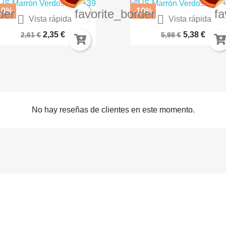
10%
-10%
der
favorite_border
fa


Vista rápida
Vista rápida
Pintura Acrilica Opaca -...
Hiedra Modelismo - Arce...
2,35 €
5,38 €
2,61 €
5,98 €
No hay reseñas de clientes en este momento.