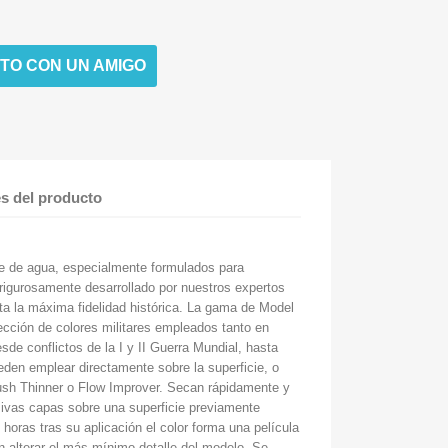
TO CON UN AMIGO
es del producto
se de agua, especialmente formulados para
 rigurosamente desarrollado por nuestros expertos
sta la máxima fidelidad histórica. La gama de Model
ección de colores militares empleados tanto en
de conflictos de la I y II Guerra Mundial, hasta
eden emplear directamente sobre la superficie, o
rush Thinner o Flow Improver. Secan rápidamente y
ivas capas sobre una superficie previamente
horas tras su aplicación el color forma una película
in alterar el más mínimo detalle del modelo. Se