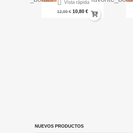

ida
Vista rápida
a AK16044
Paleta Servocráneo 66-32
BA
€
10,80 €
12,00 €
NUEVOS PRODUCTOS