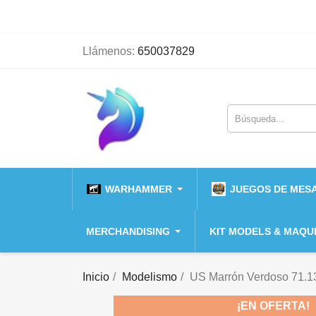
Llámenos:
650037829
WARHAMMER
JUEGOS DE MESA
MERCHANDISING
KIT MODELS & MAQU
Inicio
Modelismo
US Marrón Verdoso 71.1
¡EN OFERTA!