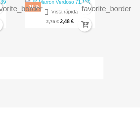
-10%
vorite_border
favorite_border

Vista rápida
VERDE PASTEL - PASTEL SKU:...
2,48 €
2,75 €