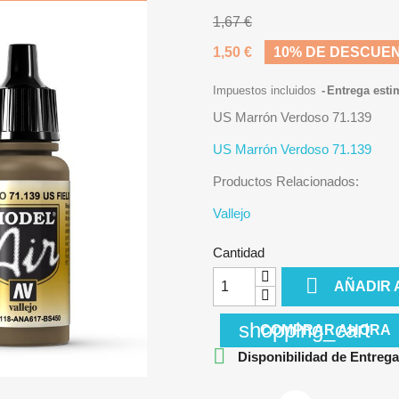
1,67 €
1,50 €
10% DE DESCUE
Impuestos incluidos
Entrega esti
US Marrón Verdoso 71.139
US Marrón Verdoso 71.139
Productos Relacionados:
Vallejo
Cantidad

AÑADIR 
shopping_cart
COMPRAR AHORA

Disponibilidad de Entrega