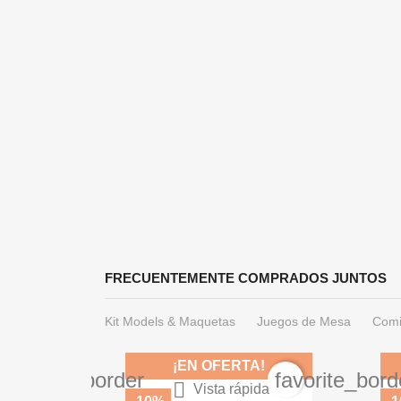
FRECUENTEMENTE COMPRADOS JUNTOS
Kit Models & Maquetas
Juegos de Mesa
Comi
A!
¡EN OFERTA!
favorite_border
favorite_bord

Vista rápida
Camuflaje Pardo Medio 71.038