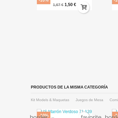
-10%
-
1,50 €
1,67 €
ida
 71.291
€
PRODUCTOS DE LA MISMA CATEGORÍA
Kit Models & Maquetas
Juegos de Mesa
Comi
-10%
-
favorite_border
favorite_bord