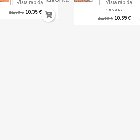


Vista rápida
Vista rápida
RNIZ SEMIBRILLANTE EN...
SPRAY COLOR ARMADUR
DORADA...
10,35 €
11,50 €
10,35 €
11,50 €