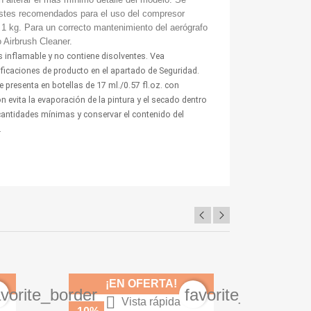
ustes recomendados para el uso del compresor
 1 kg. Para un correcto mantenimiento del aerógrafo
Airbrush Cleaner.
 inflamable y no contiene disolventes. Vea
tificaciones de producto en el apartado de Seguridad.
 presenta en botellas de 17 ml./0.57 fl.oz. con
 evita la evaporación de la pintura y el secado dentro
 cantidades mínimas y conservar el contenido del
.
¡EN OFERTA!
¡
avorite_border
favorite_border

Vista rápida
Bronzegrün 71.250
RLM