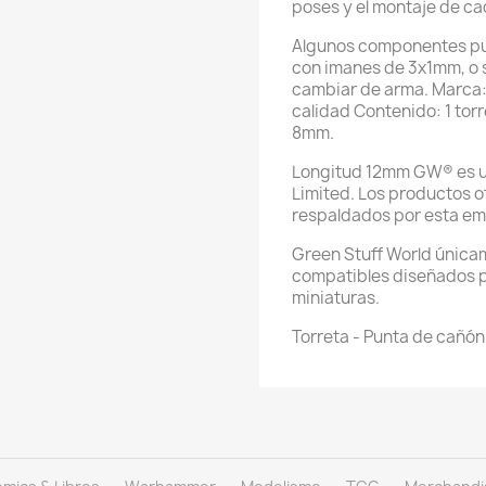
poses y el montaje de ca
Algunos componentes pu
con imanes de 3x1mm, o s
cambiar de arma. Marca: 
calidad Contenido: 1 tor
8mm.
Longitud 12mm GW® es u
Limited. Los productos of
respaldados por esta em
Green Stuff World única
compatibles diseñados pa
miniaturas.
Torreta - Punta de cañón