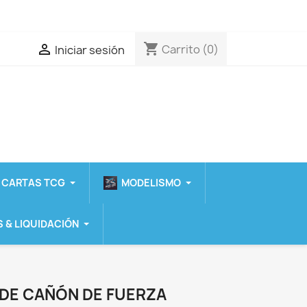
shopping_cart

Carrito
(0)
Iniciar sesión
 CARTAS TCG
MODELISMO
 & LIQUIDACIÓN
 DE CAÑÓN DE FUERZA