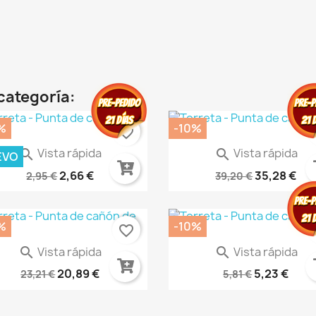
categoría:
%
-10%
favorite_border
fa
Vista rápida
Vista rápida


EVO
ARILLO ESPACIAL – QUICK...
Neko Galaxy - Blade Zero
2,66 €
35,28 €
2,95 €
39,20 €
%
-10%
favorite_border
fa
Vista rápida
Vista rápida


des De Silicona - Stonework
Ventanas Caballeros...
20,89 €
5,23 €
23,21 €
5,81 €