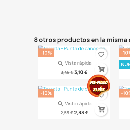
8 otros productos en la misma 
-10%
-10
favorite_border
Vista rápida

NU
Peanas De Plástico -...
AM
3,10 €
3,45 €
-10%
-10
favorite_border
Vista rápida

Pintura Acrilica FLAMING...
Mol
2,33 €
2,59 €