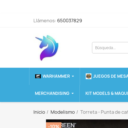
Llámenos:
650037829
WARHAMMER
JUEGOS DE MESA
MERCHANDISING
KIT MODELS & MAQU
Inicio
Modelismo
Torreta - Punta de ca
-10%