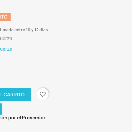
NTO
timada entre 10 y 12 días
fuerza
fuerza
favorite_border
L CARRITO
ión por el Proveedor