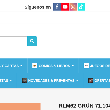
Síguenos en
 Y CARTAS
COMICS & LIBROS
JUEGOS DE
ETAS
NOVEDADES & PREVENTAS
OFERTAS
RLM62 GRÜN 71.10