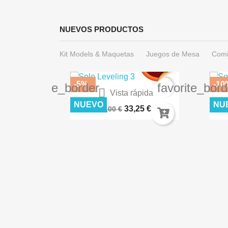
NUEVOS PRODUCTOS
Kit Models & Maquetas
Juegos de Mesa
Comi
-5%
-10
favorite_border
favorite_bord

Vista rápida
Warhammer 40.000: Imperium...
DES
NUEVO
NU
33,25 €
35,00 €
ida
ES AK8258
€