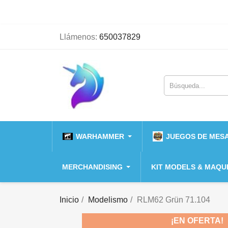
Llámenos:
650037829
WARHAMMER
JUEGOS DE MESA
MERCHANDISING
KIT MODELS & MAQU
Inicio
Modelismo
RLM62 Grün 71.104
¡EN OFERTA!