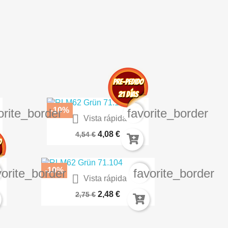
-10%
orite_border
favorite_border

Vista rápida
.
Pistolas De Asalto 2 - Derecha
4,08 €
4,54 €
-10%
vorite_border
favorite_border

Vista rápida
Cm
CHOCOLATE CHIPPING AK11113
2,48 €
2,75 €