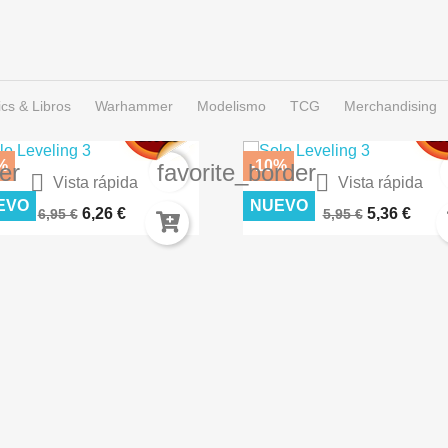
cs & Libros
Warhammer
Modelismo
TCG
Merchandising
%
-10%
er
favorite_border


Vista rápida
Vista rápida
IERTO LUNAR – TERRENOS...
CÉSPED FLOCK 2MM SECO A
EVO
NUEVO
6,26 €
5,36 €
6,95 €
5,95 €