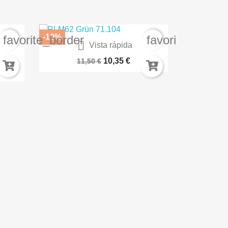
-10%
-30
favorite_border
favorite_border

Vista rápida
A
BARNIZ PROTECTOR SPRAY AK1015
Carme
10,35 €
11,50 €