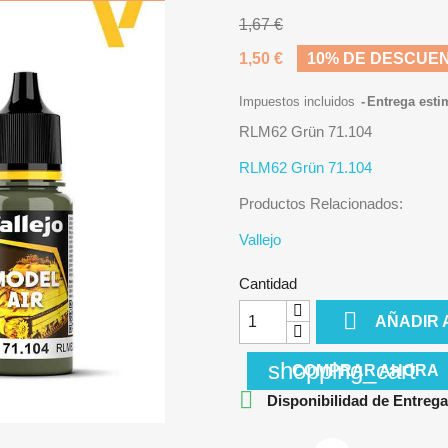
1,67 €
1,50 €
10% DE DESCUE
Impuestos incluidos
Entrega esti
RLM62 Grün 71.104
RLM62 Grün 71.104
Productos Relacionados:
Vallejo
Cantidad

AÑADIR 
shopping_cart
COMPRAR AHORA

Disponibilidad de Entrega