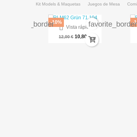
Kit Models & Maquetas
Juegos de Mesa
Comi
-10%
-
favorite_border
favorite_borde

Vista rápida
Paleta Servocráneo 66-32
BA
10,80 €
12,00 €
ida
a AK16044
€