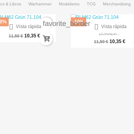
cs & Libros
Warhammer
Modelismo
TCG
Merchandising
10%
-10%
r
favorite_border


Vista rápida
Vista rápida
RNIZ SEMIBRILLANTE EN...
SPRAY COLOR ARMADUR
DORADA...
10,35 €
11,50 €
10,35 €
11,50 €