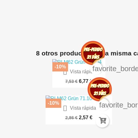
8 otros productos en la misma c
-10%
favorite_borde

Vista rápida
Spray Vinilo Liquido Full...
6,77 €
7,53 €
-10%
favorite_bo

Vista rápida
Peanas DM - Redondas 130 Mm
2,57 €
2,86 €